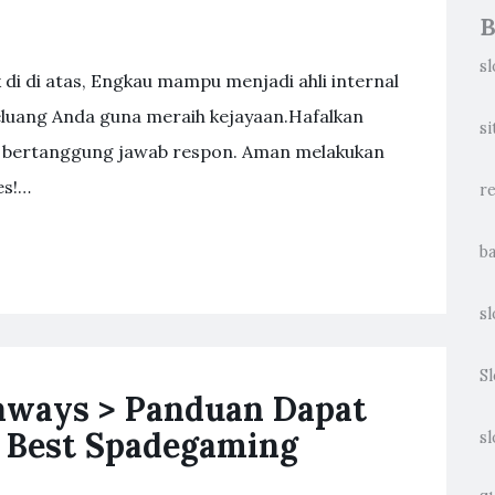
B
sl
i di atas, Engkau mampu menjadi ahli internal
eluang Anda guna meraih kejayaan.Hafalkan
si
ta bertanggung jawab respon. Aman melakukan
es!…
re
ba
sl
S
aways > Panduan Dapat
s Best Spadegaming
s