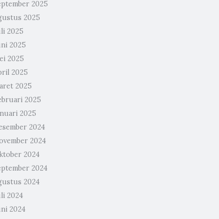
eptember 2025
gustus 2025
li 2025
uni 2025
ei 2025
pril 2025
aret 2025
ebruari 2025
anuari 2025
esember 2024
ovember 2024
ktober 2024
eptember 2024
gustus 2024
li 2024
uni 2024