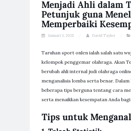
Menjadi Ahli dalam 
Petunjuk guna Menel
Memperbaiki Kesem
Januari 3, 2025
David Taylor
Taruhan sport onlen ialah salah satu wu
kelompok penggemar olahraga. Akan Tet
berubah ahli internal judi olahraga on
menganalisis lomba serta benar. Dalam 
beberapa tips berguna tentang cara menj
serta menaikkan kesempatan Anda bagi 
Tips untuk Menganal