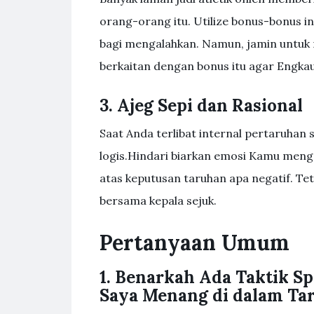
orang-orang itu. Utilize bonus-bonus i
bagi mengalahkan. Namun, jamin untuk 
berkaitan dengan bonus itu agar Engkau
3. Ajeg Sepi dan Rasional
Saat Anda terlibat internal pertaruhan sp
logis.Hindari biarkan emosi Kamu menga
atas keputusan taruhan apa negatif. Tet
bersama kepala sejuk.
Pertanyaan Umum
1. Benarkah Ada Taktik S
Saya Menang di dalam Ta