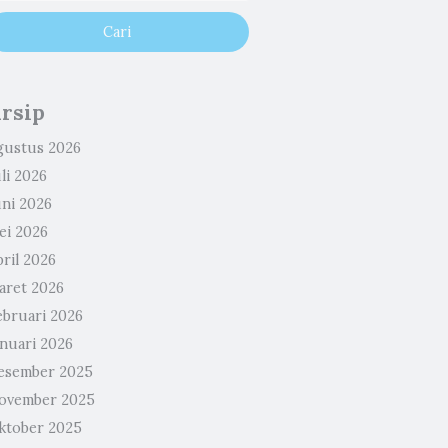
rsip
gustus 2026
li 2026
uni 2026
ei 2026
ril 2026
aret 2026
ebruari 2026
anuari 2026
esember 2025
ovember 2025
ktober 2025