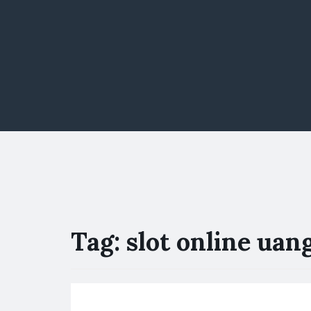
Tag:
slot online uang