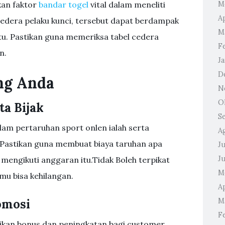
kan faktor
bandar togel
vital dalam meneliti
M
Ap
edera pelaku kunci, tersebut dapat berdampak
M
tu. Pastikan guna memeriksa tabel cedera
F
n.
J
D
ng Anda
N
O
ta Bijak
S
alam pertaruhan sport onlen ialah serta
A
 Pastikan guna membuat biaya taruhan apa
Ju
J
am mengikuti anggaran itu.Tidak Boleh terpikat
M
amu bisa kehilangan.
Ap
omosi
M
F
rikan bonus dan peningkatan bagi customer