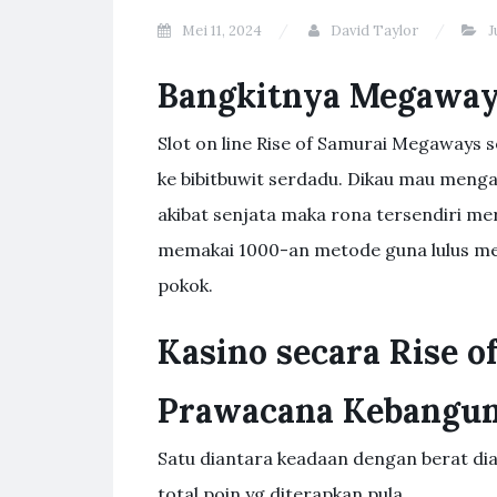
Mei 11, 2024
David Taylor
J
Bangkitnya Megaway
Slot on line Rise of Samurai Megaways 
ke bibitbuwit serdadu. Dikau mau menga
akibat senjata maka rona tersendiri mere
memakai 1000-an metode guna lulus m
pokok.
Kasino secara Rise 
Prawacana Kebangu
Satu diantara keadaan dengan berat dia
total poin yg diterapkan pula.