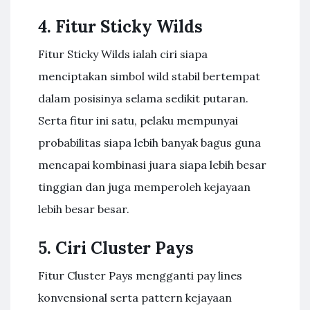
4. Fitur Sticky Wilds
Fitur Sticky Wilds ialah ciri siapa
menciptakan simbol wild stabil bertempat
dalam posisinya selama sedikit putaran.
Serta fitur ini satu, pelaku mempunyai
probabilitas siapa lebih banyak bagus guna
mencapai kombinasi juara siapa lebih besar
tinggian dan juga memperoleh kejayaan
lebih besar besar.
5. Ciri Cluster Pays
Fitur Cluster Pays mengganti pay lines
konvensional serta pattern kejayaan