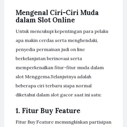
Mengenal Ciri-Ciri Muda
dalam Slot Online
Untuk mencukupi kepentingan para pelaku
apa makin cerdas serta menghendaki,
penyedia permainan judi on line
berkelanjutan berinovasi serta
memperkenalkan fitur-fitur muda dalam
slot Menggema.Selanjutnya adalah
beberapa ciri terbaru siapa normal
diketahui dalam slot gacor saat ini satu:
1. Fitur Buy Feature
Fitur Buy Feature memungkinkan partisipan