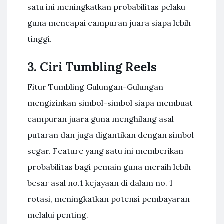
satu ini meningkatkan probabilitas pelaku
guna mencapai campuran juara siapa lebih
tinggi.
3. Ciri Tumbling Reels
Fitur Tumbling Gulungan-Gulungan
mengizinkan simbol-simbol siapa membuat
campuran juara guna menghilang asal
putaran dan juga digantikan dengan simbol
segar. Feature yang satu ini memberikan
probabilitas bagi pemain guna meraih lebih
besar asal no.1 kejayaan di dalam no. 1
rotasi, meningkatkan potensi pembayaran
melalui penting.