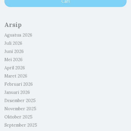
Arsip
Agustus 2026
Juli 2026
Juni 2026
Mei 2026
April 2026
Maret 2026
Februari 2026
Januari 2026
Desember 2025
November 2025
Oktober 2025
September 2025