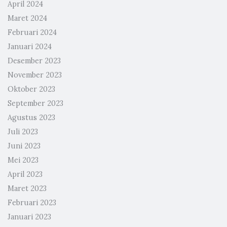
April 2024
Maret 2024
Februari 2024
Januari 2024
Desember 2023
November 2023
Oktober 2023
September 2023
Agustus 2023
Juli 2023
Juni 2023
Mei 2023
April 2023
Maret 2023
Februari 2023
Januari 2023