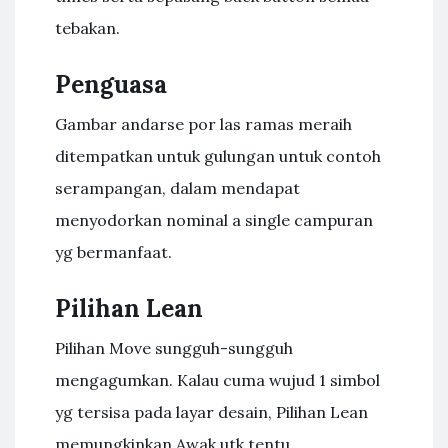
tebakan.
Penguasa
Gambar andarse por las ramas meraih
ditempatkan untuk gulungan untuk contoh
serampangan, dalam mendapat
menyodorkan nominal a single campuran
yg bermanfaat.
Pilihan Lean
Pilihan Move sungguh-sungguh
mengagumkan. Kalau cuma wujud 1 simbol
yg tersisa pada layar desain, Pilihan Lean
memungkinkan Awak utk tentu