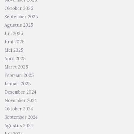
Oktober 2025
September 2025
Agustus 2025
Juli 2025
Juni 2025
Mei 2025
April 2025
Maret 2025
Februari 2025
Januari 2025
Desember 2024
November 2024
Oktober 2024
September 2024
Agustus 2024
Juli 2024