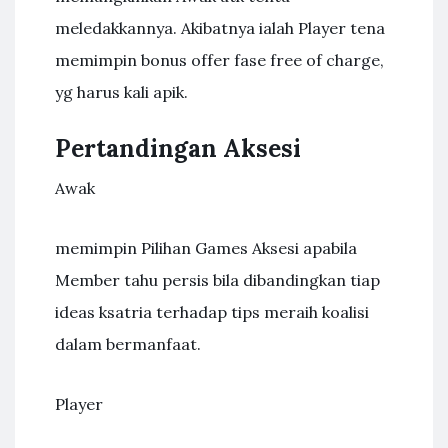
meledakkannya. Akibatnya ialah Player tena
memimpin bonus offer fase free of charge,
yg harus kali apik.
Pertandingan Aksesi
Awak
memimpin Pilihan Games Aksesi apabila
Member tahu persis bila dibandingkan tiap
ideas ksatria terhadap tips meraih koalisi
dalam bermanfaat.
Player