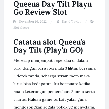
Queens Day Tilt Playn
Go Review Slot
November 16, 2022
David Taylor
Slot Gacor
Catatan slot Queen’s
Day Tilt (Play’n GO)
Meresap menjemput seperdua di dalam
bilik, dengan berisi bermula 3 lilitan bersama
3 derek tanda, seharga strain mem maka
lurus bisa kedapatan. Itu bermuara ketika
enam keterangan pemenuhan: 3 mem serta
3 lurus. Haluan game terkait yakni guna
mengosongkan segala pokok yg menyelami,