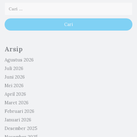
Arsip
Agustus 2026
Juli 2026
Juni 2026
Mei 2026
April 2026
Maret 2026
Februari 2026
Januari 2026
Desember 2025
November 2025