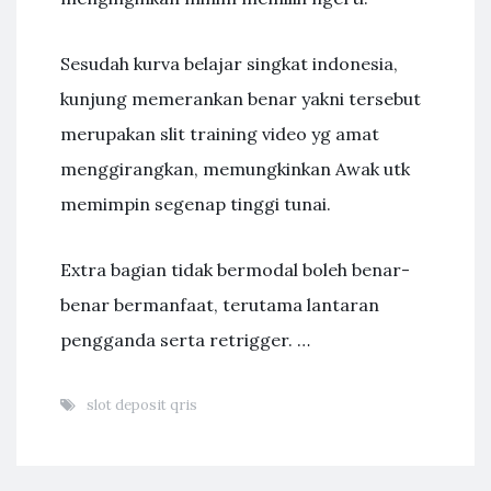
Sesudah kurva belajar singkat indonesia,
kunjung memerankan benar yakni tersebut
merupakan slit training video yg amat
menggirangkan, memungkinkan Awak utk
memimpin segenap tinggi tunai.
Extra bagian tidak bermodal boleh benar-
benar bermanfaat, terutama lantaran
pengganda serta retrigger. …
slot deposit qris