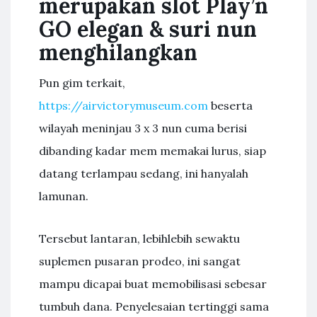
merupakan slot Play’n
GO elegan & suri nun
menghilangkan
Pun gim terkait,
https://airvictorymuseum.com
beserta
wilayah meninjau 3 x 3 nun cuma berisi
dibanding kadar mem memakai lurus, siap
datang terlampau sedang, ini hanyalah
lamunan.
Tersebut lantaran, lebihlebih sewaktu
suplemen pusaran prodeo, ini sangat
mampu dicapai buat memobilisasi sebesar
tumbuh dana. Penyelesaian tertinggi sama