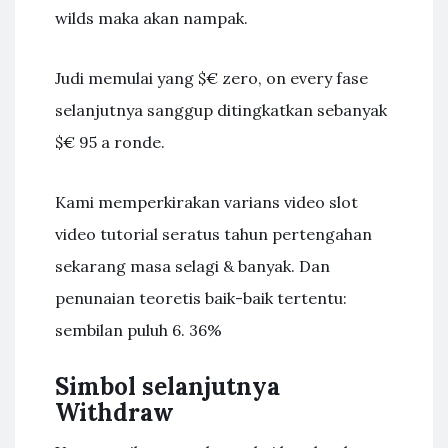
wilds maka akan nampak.
Judi memulai yang $€ zero, on every fase
selanjutnya sanggup ditingkatkan sebanyak
$€ 95 a ronde.
Kami memperkirakan varians video slot
video tutorial seratus tahun pertengahan
sekarang masa selagi & banyak. Dan
penunaian teoretis baik-baik tertentu:
sembilan puluh 6. 36%
Simbol selanjutnya
Withdraw