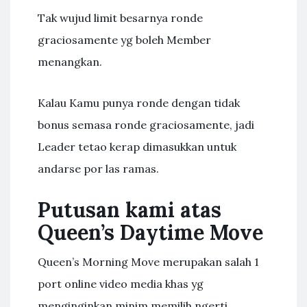
Tak wujud limit besarnya ronde
graciosamente yg boleh Member
menangkan.
Kalau Kamu punya ronde dengan tidak
bonus semasa ronde graciosamente, jadi
Leader tetao kerap dimasukkan untuk
andarse por las ramas.
Putusan kami atas
Queen’s Daytime Move
Queen’s Morning Move merupakan salah 1
port online video media khas yg
menginginkan minim memilih ngerti.