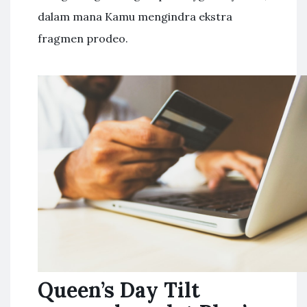
dalam mana Kamu mengindra ekstra
fragmen prodeo.
Queen’s Day Tilt