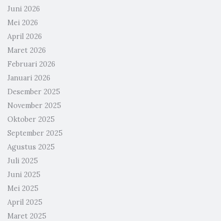
Juni 2026
Mei 2026
April 2026
Maret 2026
Februari 2026
Januari 2026
Desember 2025
November 2025
Oktober 2025
September 2025
Agustus 2025
Juli 2025
Juni 2025
Mei 2025
April 2025
Maret 2025