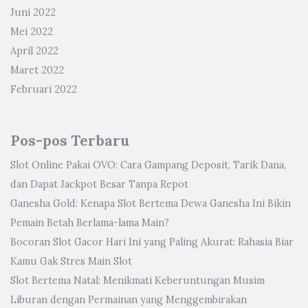
Juni 2022
Mei 2022
April 2022
Maret 2022
Februari 2022
Pos-pos Terbaru
Slot Online Pakai OVO: Cara Gampang Deposit, Tarik Dana,
dan Dapat Jackpot Besar Tanpa Repot
Ganesha Gold: Kenapa Slot Bertema Dewa Ganesha Ini Bikin
Pemain Betah Berlama-lama Main?
Bocoran Slot Gacor Hari Ini yang Paling Akurat: Rahasia Biar
Kamu Gak Stres Main Slot
Slot Bertema Natal: Menikmati Keberuntungan Musim
Liburan dengan Permainan yang Menggembirakan