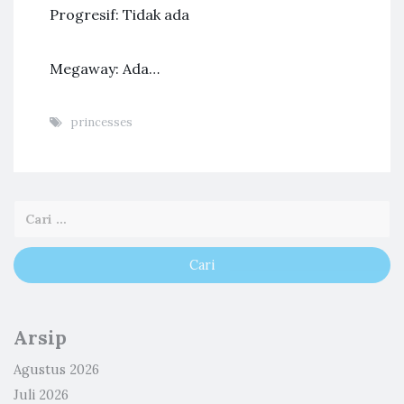
Progresif: Tidak ada
Megaway: Ada…
princesses
Arsip
Agustus 2026
Juli 2026