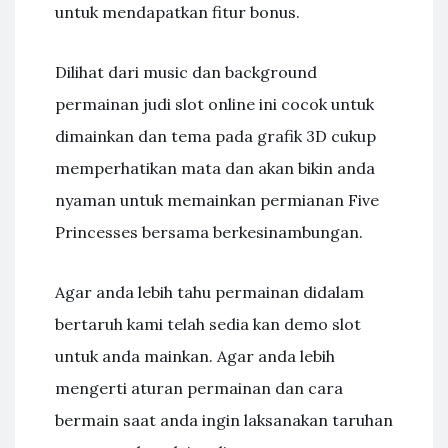
untuk mendapatkan fitur bonus.
Dilihat dari music dan background
permainan judi slot online ini cocok untuk
dimainkan dan tema pada grafik 3D cukup
memperhatikan mata dan akan bikin anda
nyaman untuk memainkan permianan Five
Princesses bersama berkesinambungan.
Agar anda lebih tahu permainan didalam
bertaruh kami telah sedia kan demo slot
untuk anda mainkan. Agar anda lebih
mengerti aturan permainan dan cara
bermain saat anda ingin laksanakan taruhan