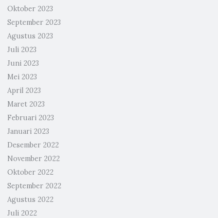
Oktober 2023
September 2023
Agustus 2023
Juli 2023
Juni 2023
Mei 2023
April 2023
Maret 2023
Februari 2023
Januari 2023
Desember 2022
November 2022
Oktober 2022
September 2022
Agustus 2022
Juli 2022