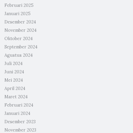
Februari 2025
Januari 2025
Desember 2024
November 2024
Oktober 2024
September 2024
Agustus 2024
Juli 2024
Juni 2024
Mei 2024
April 2024
Maret 2024
Februari 2024
Januari 2024
Desember 2023
November 2023