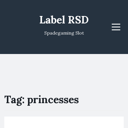
Label RSD
Menu
Spadegaming Slot
Tag:
princesses