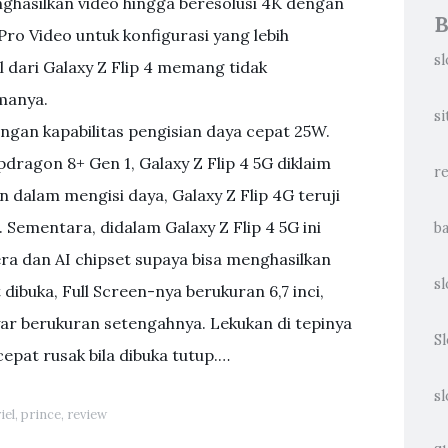
hasilkan video hingga beresolusi 4K dengan
B
o Video untuk konfigurasi yang lebih
sl
dari Galaxy Z Flip 4 memang tidak
manya.
si
engan kapabilitas pengisian daya cepat 25W.
ragon 8+ Gen 1, Galaxy Z Flip 4 5G diklaim
re
 dalam mengisi daya, Galaxy Z Flip 4G teruji
Sementara, didalam Galaxy Z Flip 4 5G ini
ba
ra dan AI chipset supaya bisa menghasilkan
sl
 dibuka, Full Screen-nya berukuran 6,7 inci,
yar berukuran setengahnya. Lekukan di tepinya
S
cepat rusak bila dibuka tutup.…
s
iel
,
prince
,
review