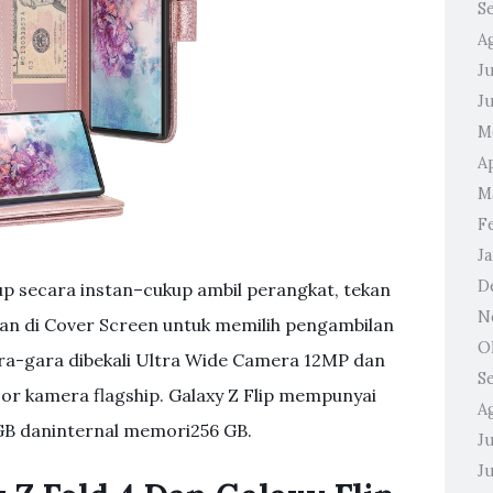
S
A
Ju
J
M
A
M
F
J
D
up secara instan–cukup ambil perangkat, tekan
N
ilan di Cover Screen untuk memilih pengambilan
O
gara-gara dibekali Ultra Wide Camera 12MP dan
S
r kamera flagship. Galaxy Z Flip mempunyai
A
B daninternal memori256 GB.
Ju
J