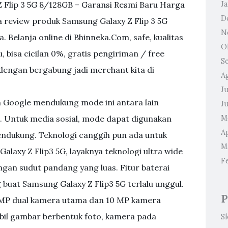
Z Flip 3 5G 8/128GB – Garansi Resmi Baru Harga
J
D
a review produk Samsung Galaxy Z Flip 3 5G
N
. Belanja online di Bhinneka.Com, safe, kualitas
O
, bisa cicilan 0%, gratis pengiriman / free
S
 dengan bergabung jadi merchant kita di
A
Ju
n Google mendukung mode ini antara lain
J
. Untuk media sosial, mode dapat digunakan
M
Ap
endukung. Teknologi canggih pun ada untuk
M
xy Z Flip3 5G, layaknya teknologi ultra wide
F
n sudut pandang yang luas. Fitur baterai
 buat Samsung Galaxy Z Flip3 5G terlalu unggul.
P
12 MP dual kamera utama dan 10 MP kamera
bil gambar berbentuk foto, kamera pada
S