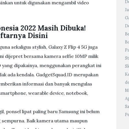
D
kinkan untuk digunakan mengambil video
J
G
D
nesia 2022 Masih Dibuka!
ftarnya Disini
B
B
a sekaligus stylish, Galaxy Z Flip 4 5G juga
P
ni dijepret bersama kamera selfie 10MP milik
St
D yang dipakainya, menggunakan perangkat ini
S
 tidak ada kendala. GadgetSquad.ID merupakan
K
d
mberikan informasi dan banyak mengulas
M
martphone, wearable device, notebook,
A
Sa
il, ponsel lipat paling baru Samsung ini belum
P
yang sempurna. Baik kamera utama maupun