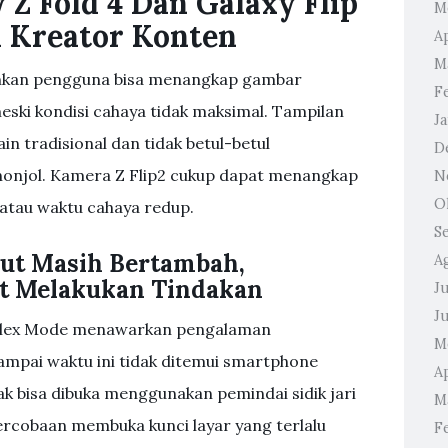
Z Fold 4 Dan Galaxy Flip
M
ra Kreator Konten
Ap
M
inkan pengguna bisa menangkap gambar
F
eski kondisi cahaya tidak maksimal. Tampilan
J
in tradisional dan tidak betul-betul
D
nonjol. Kamera Z Flip2 cukup dapat menangkap
N
O
 atau waktu cahaya redup.
S
kut Masih Bertambah,
A
t Melakukan Tindakan
Ju
J
 Flex Mode menawarkan pengalaman
M
sampai waktu ini tidak ditemui smartphone
Ap
dak bisa dibuka menggunakan pemindai sidik jari
M
rcobaan membuka kunci layar yang terlalu
F