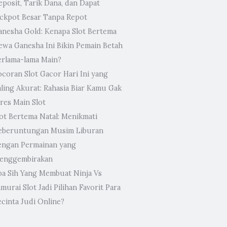
eposit, Tarik Dana, dan Dapat
ackpot Besar Tanpa Repot
anesha Gold: Kenapa Slot Bertema
ewa Ganesha Ini Bikin Pemain Betah
erlama-lama Main?
ocoran Slot Gacor Hari Ini yang
aling Akurat: Rahasia Biar Kamu Gak
res Main Slot
lot Bertema Natal: Menikmati
eberuntungan Musim Liburan
engan Permainan yang
enggembirakan
pa Sih Yang Membuat Ninja Vs
murai Slot Jadi Pilihan Favorit Para
ecinta Judi Online?