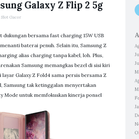
ung Galaxy Z Flip 2 5g
Slot Gacor
A
apat dukungan bersama fast charging 15W USB
menanti baterai penuh. Selain itu, Samsung Z
A
Ju
arging alias charging tanpa kabel, loh. Plus,
J
ikarenakan Samsung memangkas bezel di sisi kiri
M
si layar Galaxy Z Fold4 sama persis bersama Z
Ap
l, Samsung tak ketinggalan menyertakan
M
ity Mode untuk memfokuskan kinerja ponsel
F
J
D
N
O