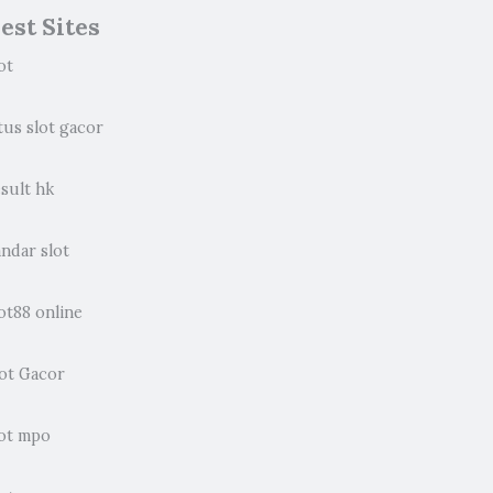
est Sites
ot
tus slot gacor
sult hk
ndar slot
ot88 online
lot Gacor
lot mpo