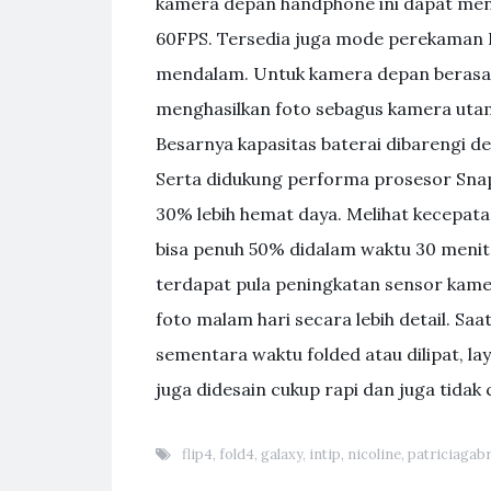
kamera depan handphone ini dapat meng
60FPS. Tersedia juga mode perekaman Pr
mendalam. Untuk kamera depan berasal 
menghasilkan foto sebagus kamera uta
Besarnya kapasitas baterai dibarengi d
Serta didukung performa prosesor Snapd
30% lebih hemat daya. Melihat kecepatan
bisa penuh 50% didalam waktu 30 menit. 
terdapat pula peningkatan sensor kame
foto malam hari secara lebih detail. Saat
sementara waktu folded atau dilipat, la
juga didesain cukup rapi dan juga tidak 
flip4
,
fold4
,
galaxy
,
intip
,
nicoline
,
patriciagabr