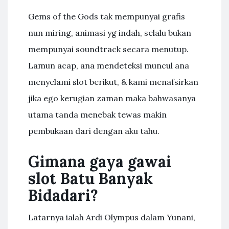
Gems of the Gods tak mempunyai grafis
nun miring, animasi yg indah, selalu bukan
mempunyai soundtrack secara menutup.
Lamun acap, ana mendeteksi muncul ana
menyelami slot berikut, & kami menafsirkan
jika ego kerugian zaman maka bahwasanya
utama tanda menebak tewas makin
pembukaan dari dengan aku tahu.
Gimana gaya gawai
slot Batu Banyak
Bidadari?
Latarnya ialah Ardi Olympus dalam Yunani,