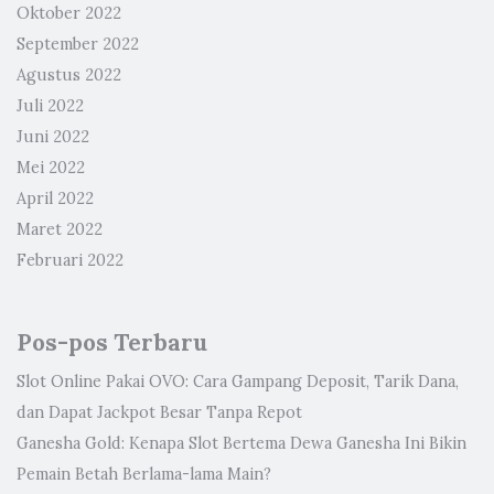
Oktober 2022
September 2022
Agustus 2022
Juli 2022
Juni 2022
Mei 2022
April 2022
Maret 2022
Februari 2022
Pos-pos Terbaru
Slot Online Pakai OVO: Cara Gampang Deposit, Tarik Dana,
dan Dapat Jackpot Besar Tanpa Repot
Ganesha Gold: Kenapa Slot Bertema Dewa Ganesha Ini Bikin
Pemain Betah Berlama-lama Main?