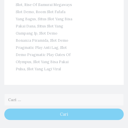
Slot
,
Rise Of Samurai Megaways
Slot Demo
,
Room Slot Fafafa
Yang Bagus
,
Situs Slot Yang Bisa
Pakai Dana
,
Situs Slot Yang
Gampang Jp
,
Slot Demo
Bonanza Piramida
,
Slot Demo
Pragmatic Play Anti Lag
,
Slot
Demo Pragmatic Play Gates Of
Olympus
,
Slot Yang Bisa Pakai
Pulsa
,
Slot Yang Lagi Viral