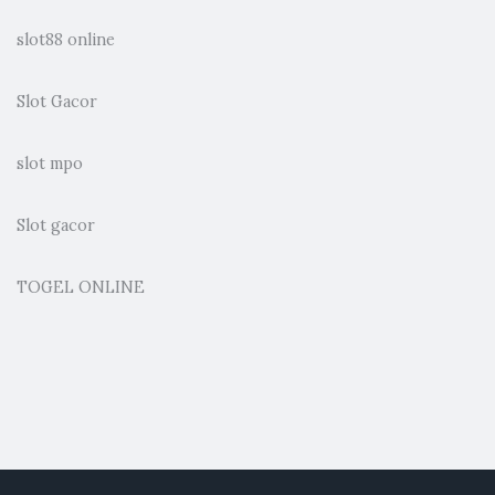
slot88 online
Slot Gacor
slot mpo
Slot gacor
TOGEL ONLINE