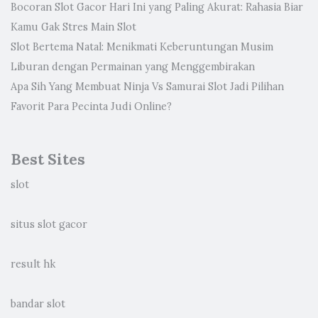
Bocoran Slot Gacor Hari Ini yang Paling Akurat: Rahasia Biar
Kamu Gak Stres Main Slot
Slot Bertema Natal: Menikmati Keberuntungan Musim
Liburan dengan Permainan yang Menggembirakan
Apa Sih Yang Membuat Ninja Vs Samurai Slot Jadi Pilihan
Favorit Para Pecinta Judi Online?
Best Sites
slot
situs slot gacor
result hk
bandar slot