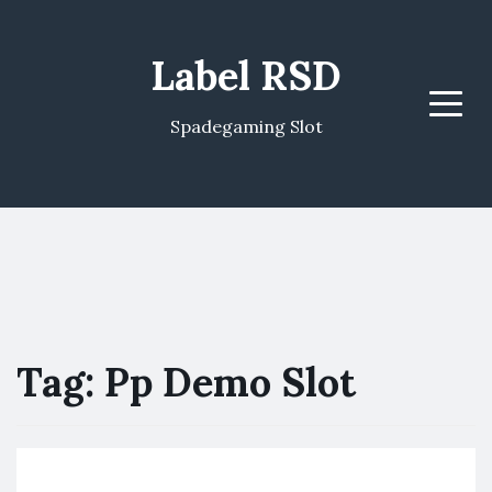
Label RSD
Menu
Spadegaming Slot
Tag:
Pp Demo Slot