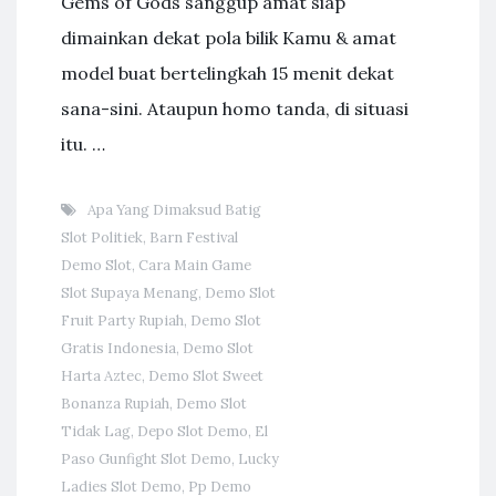
Gems of Gods sanggup amat siap
dimainkan dekat pola bilik Kamu & amat
model buat bertelingkah 15 menit dekat
sana-sini. Ataupun homo tanda, di situasi
itu. …
Apa Yang Dimaksud Batig
Slot Politiek
,
Barn Festival
Demo Slot
,
Cara Main Game
Slot Supaya Menang
,
Demo Slot
Fruit Party Rupiah
,
Demo Slot
Gratis Indonesia
,
Demo Slot
Harta Aztec
,
Demo Slot Sweet
Bonanza Rupiah
,
Demo Slot
Tidak Lag
,
Depo Slot Demo
,
El
Paso Gunfight Slot Demo
,
Lucky
Ladies Slot Demo
,
Pp Demo