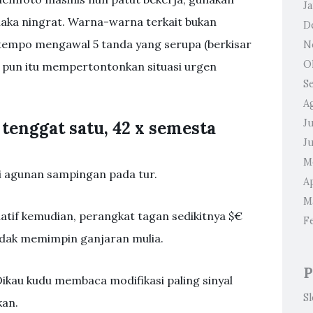
J
ka ningrat. Warna-warna terkait bukan
D
empo mengawal 5 tanda yang serupa (berkisar
N
O
n pun itu mempertontonkan situasi urgen
S
A
Ju
enggat satu, 42 x semesta
J
M
ai agunan sampingan pada tur.
Ap
M
rnatif kemudian, perangkat tagan sedikitnya $€
F
endak memimpin ganjaran mulia.
P
kau kudu membaca modifikasi paling sinyal
S
kan.