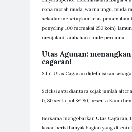
rona merah muda, warna ungu, muda ma
sekadar menetapkan kelas pemenuhan t
penyeling 100 memakai 250 koin), lamu
menjalani tambahan ronde percuma.
Utas Agunan: menangkan t
cagaran!
Sifat Utas Cagaran didefinisikan sebag
Seleksi satu diantara sejak jumlah alte
0, 80 serta pol $€ 80, beserta Kamu h
Bersama mengobarkan Utas Cagaran, Di
kasar berisi banyak bagian yang ditentu