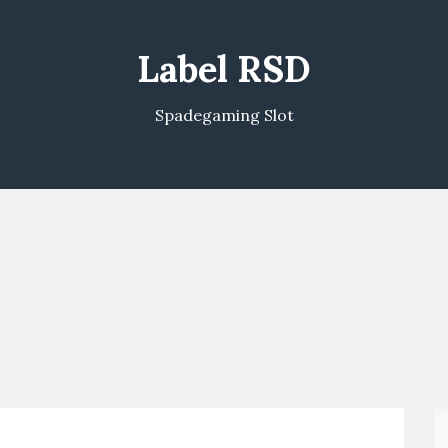
Label RSD
Spadegaming Slot