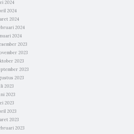
ei 2024
ril 2024
aret 2024
ebruari 2024
anuari 2024
esember 2023
ovember 2023
ktober 2023
eptember 2023
gustus 2023
li 2023
uni 2023
ei 2023
ril 2023
aret 2023
ebruari 2023