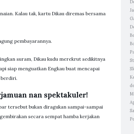
D
J
naian. Kalau tak, kartu Dikau diremas bersama
G
D
B
 agung pembayarannya.
B
P
ngkan suram, Dikau kudu merekrut sedikitnya
St
 tapi siap menguatkan Engkau buat mencapai
S
K
berdiri.
d
rjamuan nan spektakuler!
M
A
bar tersebut bukan diragukan sampai-sampai
Sa
nggembirakan secara sempat hamba kerjakan
P