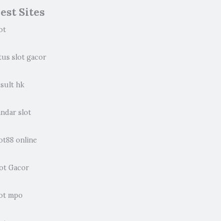
est Sites
ot
tus slot gacor
sult hk
ndar slot
ot88 online
lot Gacor
lot mpo