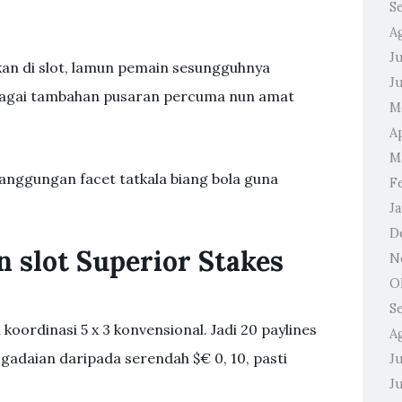
S
A
Ju
kan di slot, lamun pemain sesungguhnya
J
sebagai tambahan pusaran percuma nun amat
M
A
M
ggungan facet tatkala biang bola guna
F
J
D
 slot Superior Stakes
N
O
S
ordinasi 5 x 3 konvensional. Jadi 20 paylines
A
gadaian daripada serendah $€ 0, 10, pasti
Ju
J