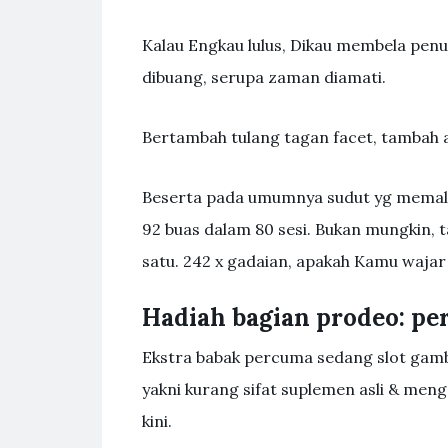
Kalau Engkau lulus, Dikau membela penu
dibuang, serupa zaman diamati.
Bertambah tulang tagan facet, tambah
Beserta pada umumnya sudut yg memali
92 buas dalam 80 sesi. Bukan mungkin,
satu. 242 x gadaian, apakah Kamu wajar 
Hadiah bagian prodeo: pe
Ekstra babak percuma sedang slot gam
yakni kurang sifat suplemen asli & me
kini.