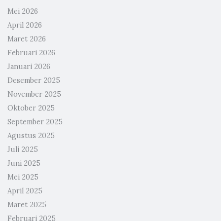
Mei 2026
April 2026
Maret 2026
Februari 2026
Januari 2026
Desember 2025
November 2025
Oktober 2025
September 2025
Agustus 2025
Juli 2025
Juni 2025
Mei 2025
April 2025
Maret 2025
Februari 2025