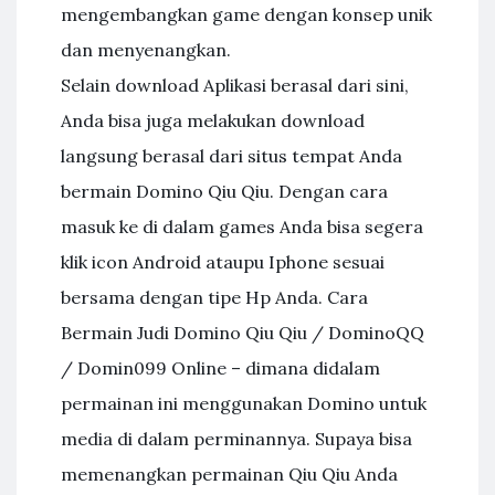
mengembangkan game dengan konsep unik
dan menyenangkan.
Selain download Aplikasi berasal dari sini,
Anda bisa juga melakukan download
langsung berasal dari situs tempat Anda
bermain Domino Qiu Qiu. Dengan cara
masuk ke di dalam games Anda bisa segera
klik icon Android ataupu Iphone sesuai
bersama dengan tipe Hp Anda. Cara
Bermain Judi Domino Qiu Qiu / DominoQQ
/ Domin099 Online – dimana didalam
permainan ini menggunakan Domino untuk
media di dalam perminannya. Supaya bisa
memenangkan permainan Qiu Qiu Anda