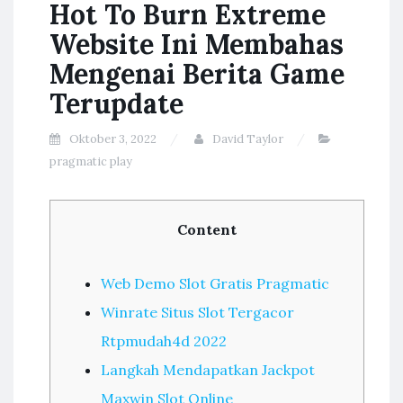
Hot To Burn Extreme
Website Ini Membahas
Mengenai Berita Game
Terupdate
Oktober 3, 2022
David Taylor
pragmatic play
Content
Web Demo Slot Gratis Pragmatic
Winrate Situs Slot Tergacor
Rtpmudah4d 2022
Langkah Mendapatkan Jackpot
Maxwin Slot Online