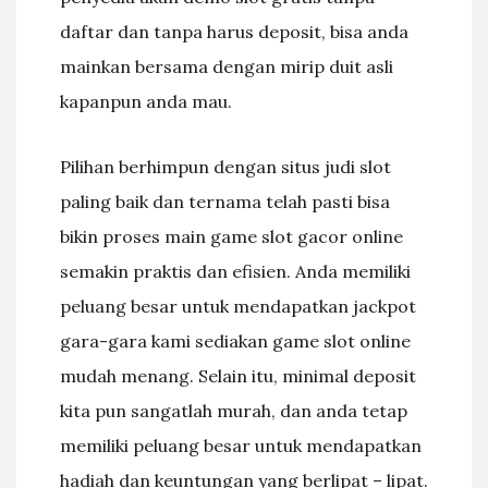
daftar dan tanpa harus deposit, bisa anda
mainkan bersama dengan mirip duit asli
kapanpun anda mau.
Pilihan berhimpun dengan situs judi slot
paling baik dan ternama telah pasti bisa
bikin proses main game slot gacor online
semakin praktis dan efisien. Anda memiliki
peluang besar untuk mendapatkan jackpot
gara-gara kami sediakan game slot online
mudah menang. Selain itu, minimal deposit
kita pun sangatlah murah, dan anda tetap
memiliki peluang besar untuk mendapatkan
hadiah dan keuntungan yang berlipat – lipat.