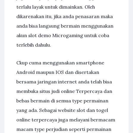
terlalu layak untuk dimainkan. Oleh
dikarenakan itu, jika anda penasaran maka
anda bisa langsung bermain menggunakan
akun slot demo Microgaming untuk coba
terlebih dahulu.
Ckup cuma menggunakan smartphone
Android maupun IOS dan disertakan
bersama jaringan internet anda telah bisa
membuka situs judi online Terpercaya dan
bebas bermain di semua type permainan
yang ada. Sebagai website slot dan togel
online terpercaya juga melayani bermacam
macam type perjudian seperti permainan