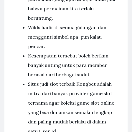
bahwa permainan kita terlalu
beruntung.
Wilds hadir di semua gulungan dan
mengganti simbol apa-pun kalau
pencar.
Kesempatan tersebut boleh berikan
banyak untung untuk para member
berasal dari berbagai sudut.
Situs judi slot terbaik Kongbet adalah
mitra dari banyak provider game slot
ternama agar koleksi game slot online
yang bisa dimainkan semakin lengkap
dan paling mutlak berlaku di dalam
satu User Id.