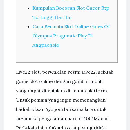
Kumpulan Bocoran Slot Gacor Rtp
Tertinggi Hari Ini
Cara Bermain Slot Online Gates Of
Olympus Pragmatic Play Di
Angpaohoki
Live22 slot, perwakilan resmi Live22, sebuah
game slot online dengan gambar indah
yang dapat dimainkan di semua platform.
Untuk pemain yang ingin memenangkan
hadiah besar Ayo join bersama kita untuk
membuka pengalaman baru di 1001Macau.
Pada kala ini, tidak ada orang yang tidak