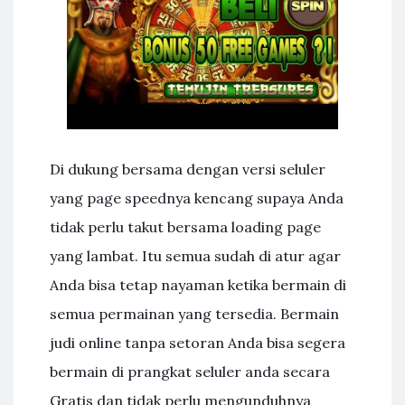
Di dukung bersama dengan versi seluler
yang page speednya kencang supaya Anda
tidak perlu takut bersama loading page
yang lambat. Itu semua sudah di atur agar
Anda bisa tetap nayaman ketika bermain di
semua permainan yang tersedia. Bermain
judi online tanpa setoran Anda bisa segera
bermain di prangkat seluler anda secara
Gratis dan tidak perlu mengunduhnya