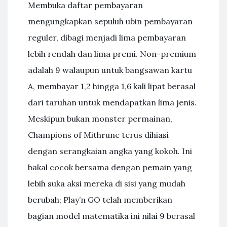
Membuka daftar pembayaran
mengungkapkan sepuluh ubin pembayaran
reguler, dibagi menjadi lima pembayaran
lebih rendah dan lima premi. Non-premium
adalah 9 walaupun untuk bangsawan kartu
A, membayar 1,2 hingga 1,6 kali lipat berasal
dari taruhan untuk mendapatkan lima jenis.
Meskipun bukan monster permainan,
Champions of Mithrune terus dihiasi
dengan serangkaian angka yang kokoh. Ini
bakal cocok bersama dengan pemain yang
lebih suka aksi mereka di sisi yang mudah
berubah; Play’n GO telah memberikan
bagian model matematika ini nilai 9 berasal