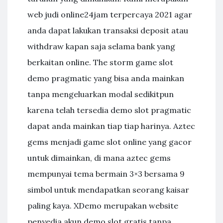
web judi online24jam terpercaya 2021 agar
anda dapat lakukan transaksi deposit atau
withdraw kapan saja selama bank yang
berkaitan online. The storm game slot
demo pragmatic yang bisa anda mainkan
tanpa mengeluarkan modal sedikitpun
karena telah tersedia demo slot pragmatic
dapat anda mainkan tiap tiap harinya. Aztec
gems menjadi game slot online yang gacor
untuk dimainkan, di mana aztec gems
mempunyai tema bermain 3×3 bersama 9
simbol untuk mendapatkan seorang kaisar
paling kaya. XDemo merupakan website
penyedia akun demo slot gratis tanpa