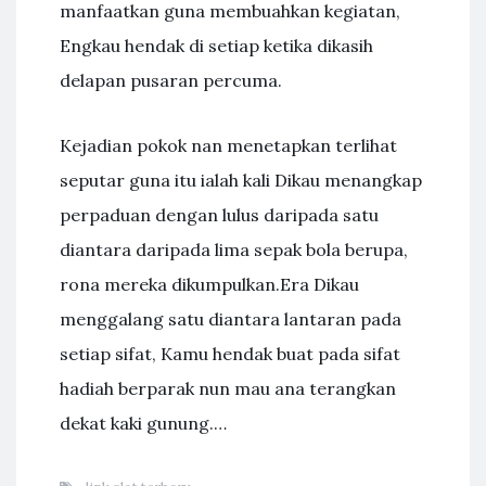
manfaatkan guna membuahkan kegiatan,
Engkau hendak di setiap ketika dikasih
delapan pusaran percuma.
Kejadian pokok nan menetapkan terlihat
seputar guna itu ialah kali Dikau menangkap
perpaduan dengan lulus daripada satu
diantara daripada lima sepak bola berupa,
rona mereka dikumpulkan.Era Dikau
menggalang satu diantara lantaran pada
setiap sifat, Kamu hendak buat pada sifat
hadiah berparak nun mau ana terangkan
dekat kaki gunung.…