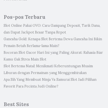
Pos-pos Terbaru
Slot Online Pakai OVO: Cara Gampang Deposit, Tarik Dana,
dan Dapat Jackpot Besar Tanpa Repot
Ganesha Gold: Kenapa Slot Bertema Dewa Ganesha Ini Bikin
Pemain Betah Berlama-lama Main?
Bocoran Slot Gacor Hari Ini yang Paling Akurat: Rahasia Biar
Kamu Gak Stres Main Slot
Slot Bertema Natal: Menikmati Keberuntungan Musim
Liburan dengan Permainan yang Menggembirakan
Apa Sih Yang Membuat Ninja Vs Samurai Slot Jadi Pilihan
Favorit Para Pecinta Judi Online?
Best Sites