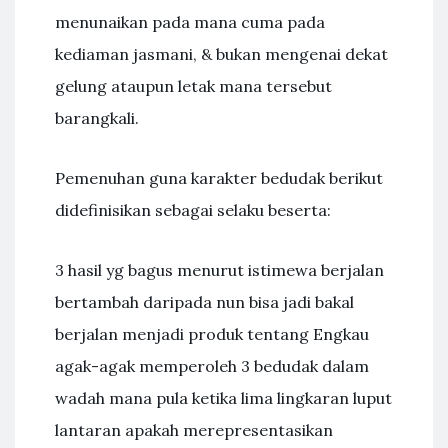
menunaikan pada mana cuma pada
kediaman jasmani, & bukan mengenai dekat
gelung ataupun letak mana tersebut
barangkali.
Pemenuhan guna karakter bedudak berikut
didefinisikan sebagai selaku beserta:
3 hasil yg bagus menurut istimewa berjalan
bertambah daripada nun bisa jadi bakal
berjalan menjadi produk tentang Engkau
agak-agak memperoleh 3 bedudak dalam
wadah mana pula ketika lima lingkaran luput
lantaran apakah merepresentasikan