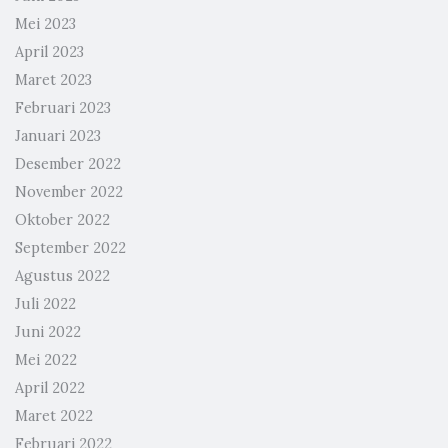
Mei 2023
April 2023
Maret 2023
Februari 2023
Januari 2023
Desember 2022
November 2022
Oktober 2022
September 2022
Agustus 2022
Juli 2022
Juni 2022
Mei 2022
April 2022
Maret 2022
Februari 2022