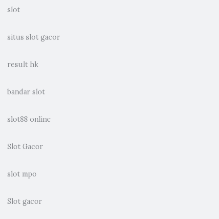
slot
situs slot gacor
result hk
bandar slot
slot88 online
Slot Gacor
slot mpo
Slot gacor