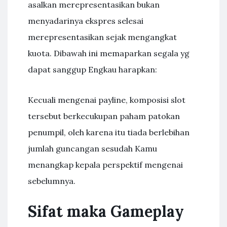
asalkan merepresentasikan bukan
menyadarinya ekspres selesai
merepresentasikan sejak mengangkat
kuota. Dibawah ini memaparkan segala yg
dapat sanggup Engkau harapkan:
Kecuali mengenai payline, komposisi slot
tersebut berkecukupan paham patokan
penumpil, oleh karena itu tiada berlebihan
jumlah guncangan sesudah Kamu
menangkap kepala perspektif mengenai
sebelumnya.
Sifat maka Gameplay