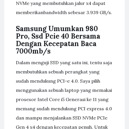
NVMe yang membutuhkan jalur x4 dapat
memberikanbandwidth sebesar 3.939 GB/s.
Samsung Umumkan 980
Pro, Ssd Pcie 40 Bersama
Dengan Kecepatan Baca
7000mb/s
Dalam menguji SSD yang satu ini, tentu saja
membutuhkan sebuah perangkat yang
sudah mendukung PCI-e 4.0. Saya pilih
menggunakan sebuah laptop yang memakai
prosesor Intel Core i5 Generasi ke 11 yang
memang sudah mendukung PCI express 4.0
dan mampu menjalankan SSD NVMe PCIe
Gen 4 x4 dengan kecepatan penuh. Untuk