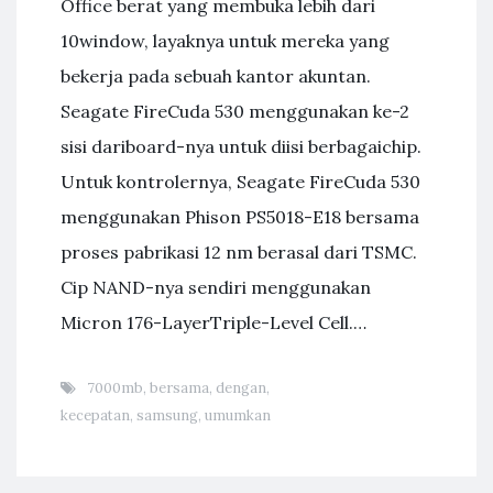
Office berat yang membuka lebih dari
10window, layaknya untuk mereka yang
bekerja pada sebuah kantor akuntan.
Seagate FireCuda 530 menggunakan ke-2
sisi dariboard-nya untuk diisi berbagaichip.
Untuk kontrolernya, Seagate FireCuda 530
menggunakan Phison PS5018-E18 bersama
proses pabrikasi 12 nm berasal dari TSMC.
Cip NAND-nya sendiri menggunakan
Micron 176-LayerTriple-Level Cell.…
7000mb
,
bersama
,
dengan
,
kecepatan
,
samsung
,
umumkan