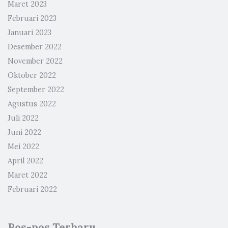
Maret 2023
Februari 2023
Januari 2023
Desember 2022
November 2022
Oktober 2022
September 2022
Agustus 2022
Juli 2022
Juni 2022
Mei 2022
April 2022
Maret 2022
Februari 2022
Pos-pos Terbaru