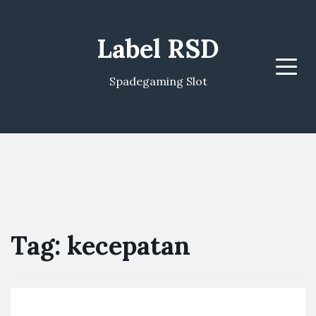
Label RSD
Menu
Spadegaming Slot
Tag:
kecepatan