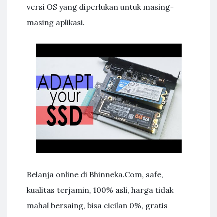
versi OS yang diperlukan untuk masing-
masing aplikasi.
Belanja online di Bhinneka.Com, safe,
kualitas terjamin, 100% asli, harga tidak
mahal bersaing, bisa cicilan 0%, gratis