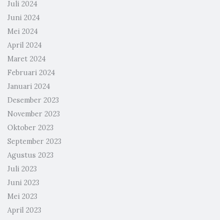
Juli 2024
Juni 2024
Mei 2024
April 2024
Maret 2024
Februari 2024
Januari 2024
Desember 2023
November 2023
Oktober 2023
September 2023
Agustus 2023
Juli 2023
Juni 2023
Mei 2023
April 2023