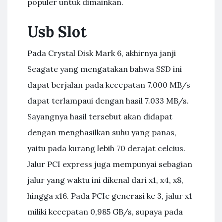
populer untuk dimainkan.
Usb Slot
Pada Crystal Disk Mark 6, akhirnya janji
Seagate yang mengatakan bahwa SSD ini
dapat berjalan pada kecepatan 7.000 MB/s
dapat terlampaui dengan hasil 7.033 MB/s.
Sayangnya hasil tersebut akan didapat
dengan menghasilkan suhu yang panas,
yaitu pada kurang lebih 70 derajat celcius.
Jalur PCI express juga mempunyai sebagian
jalur yang waktu ini dikenal dari x1, x4, x8,
hingga x16. Pada PCIe generasi ke 3, jalur x1
miliki kecepatan 0,985 GB/s, supaya pada