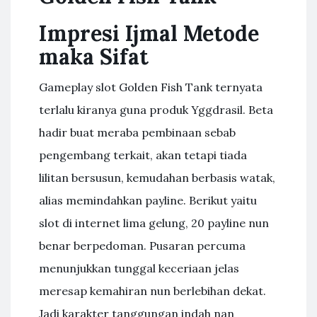
Impresi Ijmal Metode
maka Sifat
Gameplay slot Golden Fish Tank ternyata
terlalu kiranya guna produk Yggdrasil. Beta
hadir buat meraba pembinaan sebab
pengembang terkait, akan tetapi tiada
lilitan bersusun, kemudahan berbasis watak,
alias memindahkan payline. Berikut yaitu
slot di internet lima gelung, 20 payline nun
benar berpedoman. Pusaran percuma
menunjukkan tunggal keceriaan jelas
meresap kemahiran nun berlebihan dekat.
Jadi karakter tanggungan indah nan