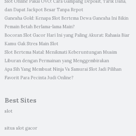
Slot Online Pakai OVO: Cara Gampang Deposit, Tarik Dana,
dan Dapat Jackpot Besar Tanpa Repot
Ganesha Gold: Kenapa Slot Bertema Dewa Ganesha Ini Bikin
Pemain Betah Berlama-lama Main?
Bocoran Slot Gacor Hari Ini yang Paling Akurat: Rahasia Biar
Kamu Gak Stres Main Slot
Slot Bertema Natal: Menikmati Keberuntungan Musim
Liburan dengan Permainan yang Menggembirakan
Apa Sih Yang Membuat Ninja Vs Samurai Slot Jadi Pilihan
Favorit Para Pecinta Judi Online?
Best Sites
slot
situs slot gacor