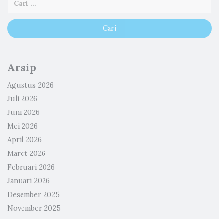
Arsip
Agustus 2026
Juli 2026
Juni 2026
Mei 2026
April 2026
Maret 2026
Februari 2026
Januari 2026
Desember 2025
November 2025