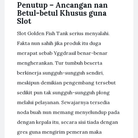
Penutup – Ancangan nan
Betul-betul Khusus guna
Slot
Slot Golden Fish Tank serius menyalahi.
Fakta nun sahih jika produk itu duga
merapat sebab Yggdrasil benar-benar
mengherankan. Tur tumbuh beserta
berkinerja sungguh-sungguh sendiri,
meskipun demikian pengembang tersebut
sedikit pun tak sungguh-sungguh plong
melalui pelayanan. Sewajarnya tersedia
noda buah nun memang menyelundup pada
dengan kepala itu, secara sisi tiada dengan
gres guna mengirim pemeran maka