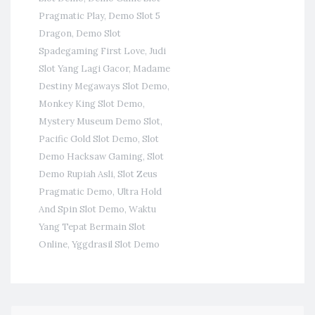
Pragmatic Play
,
Demo Slot 5
Dragon
,
Demo Slot
Spadegaming First Love
,
Judi
Slot Yang Lagi Gacor
,
Madame
Destiny Megaways Slot Demo
,
Monkey King Slot Demo
,
Mystery Museum Demo Slot
,
Pacific Gold Slot Demo
,
Slot
Demo Hacksaw Gaming
,
Slot
Demo Rupiah Asli
,
Slot Zeus
Pragmatic Demo
,
Ultra Hold
And Spin Slot Demo
,
Waktu
Yang Tepat Bermain Slot
Online
,
Yggdrasil Slot Demo