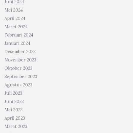
Juni 2024
Mei 2024
April 2024
Maret 2024
Februari 2024
Januari 2024
Desember 2023
November 2023
Oktober 2023
September 2023
Agustus 2023
Juli 2023
Juni 2023
Mei 2023
April 2023
Maret 2023