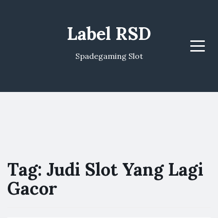
Label RSD
Menu
Spadegaming Slot
Tag:
Judi Slot Yang Lagi
Gacor