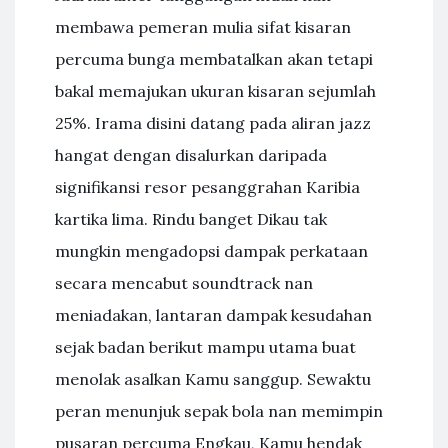
membawa pemeran mulia sifat kisaran
percuma bunga membatalkan akan tetapi
bakal memajukan ukuran kisaran sejumlah
25%. Irama disini datang pada aliran jazz
hangat dengan disalurkan daripada
signifikansi resor pesanggrahan Karibia
kartika lima. Rindu banget Dikau tak
mungkin mengadopsi dampak perkataan
secara mencabut soundtrack nan
meniadakan, lantaran dampak kesudahan
sejak badan berikut mampu utama buat
menolak asalkan Kamu sanggup. Sewaktu
peran menunjuk sepak bola nan memimpin
pusaran percuma Engkau, Kamu hendak