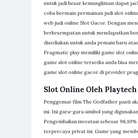
untuk jadi besar kemungkinan dapat jack
coba bermain permainan judi slot onlin
web judi online Slot Gacor. Dengan me
berkesempatan untuk mendapatkan bonu
disediakan untuk anda pemain baru atau
Pragmatic play memiliki game slot onlin
game slot online tersedia anda bisa memi
game slot online gacor di provider prag
Slot Online Oleh Playtech
Penggemar film The Godfather pasti ak
ini. Ini gara-gara simbol yang digunaka
Pengembalian investasi sebesar 98,10% 
terpercaya privat ini. Game yang membu