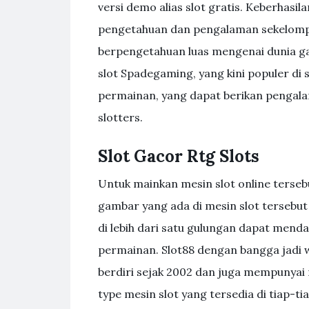
versi demo alias slot gratis. Keberhas
pengetahuan dan pengalaman sekelom
berpengetahuan luas mengenai dunia 
slot Spadegaming, yang kini populer di 
permainan, yang dapat berikan pengala
slotters.
Slot Gacor Rtg Slots
Untuk mainkan mesin slot online tersebu
gambar yang ada di mesin slot terseb
di lebih dari satu gulungan dapat men
permainan. Slot88 dengan bangga jadi w
berdiri sejak 2002 dan juga mempunyai 
type mesin slot yang tersedia di tiap-ti