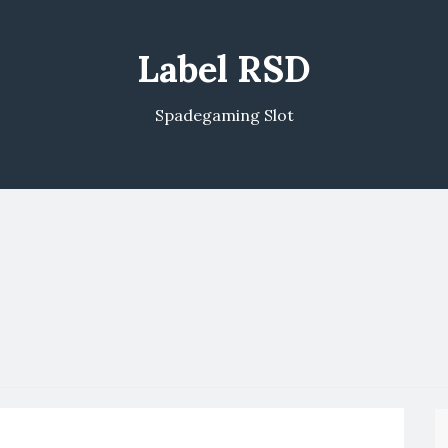
Label RSD
Spadegaming Slot