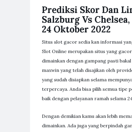
Prediksi Skor Dan Li
Salzburg Vs Chelsea,
24 Oktober 2022
Situs slot gacor sedia kan informasi y
Slot Online merupakan situs yang gacor 
dimainkan dengan gampang pasti bakal 
maxwin yang telah disajikan oleh provid
yang sudah disiapkan selama mempunyai
terpercaya. Anda bisa pilih semua tipe 
baik dengan pelayanan ramah selama 24
Dengan demikian kamu akan lebih memah
dimainkan. Ada juga yang berpindah ga