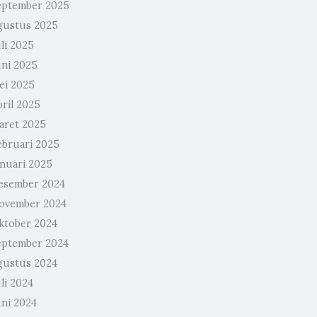
eptember 2025
gustus 2025
li 2025
uni 2025
ei 2025
pril 2025
aret 2025
ebruari 2025
anuari 2025
esember 2024
ovember 2024
ktober 2024
eptember 2024
gustus 2024
li 2024
uni 2024