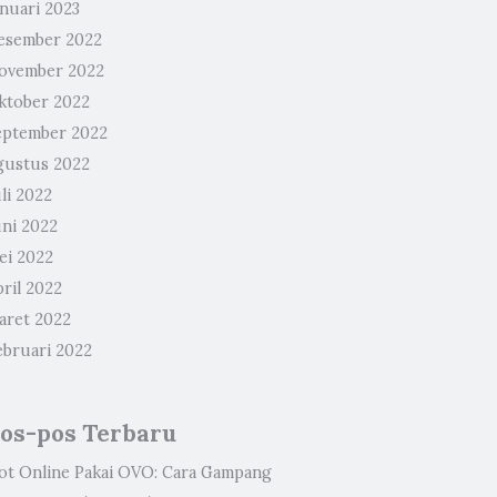
anuari 2023
esember 2022
ovember 2022
ktober 2022
eptember 2022
gustus 2022
li 2022
uni 2022
ei 2022
ril 2022
aret 2022
ebruari 2022
os-pos Terbaru
lot Online Pakai OVO: Cara Gampang