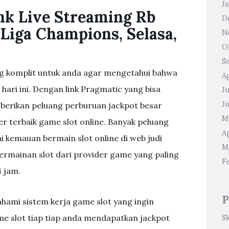
J
nk Live Streaming Rb
D
 Liga Champions, Selasa,
N
O
S
ang komplit untuk anda agar mengetahui bahwa
A
hari ini. Dengan link Pragmatic yang bisa
Ju
J
berikan peluang perburuan jackpot besar
M
er terbaik game slot online. Banyak peluang
Ap
 kemauan bermain slot online di web judi
M
permainan slot dari provider game yang paling
F
 jam.
P
ami sistem kerja game slot yang ingin
me slot tiap tiap anda mendapatkan jackpot
S