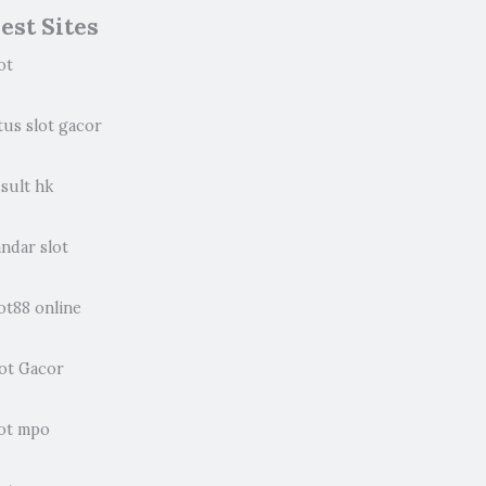
est Sites
ot
tus slot gacor
sult hk
ndar slot
ot88 online
lot Gacor
lot mpo