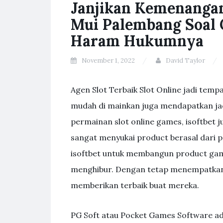
Janjikan Kemenangan
Mui Palembang Soal G
Haram Hukumnya
November 1, 2022
David Taylor
Agen Slot Terbaik Slot Online jadi tem
mudah di mainkan juga mendapatkan jac
permainan slot online games, isoftbet 
sangat menyukai product berasal dari peny
isoftbet untuk membangun product game
menghibur. Dengan tetap menempatkan 
memberikan terbaik buat mereka.
PG Soft atau Pocket Games Software adal