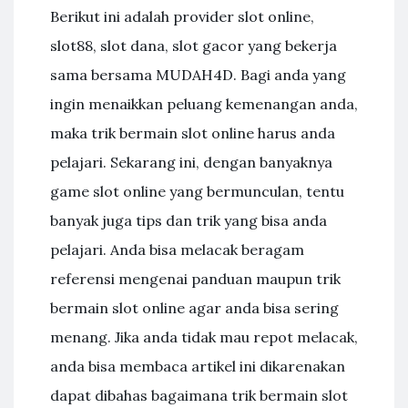
Berikut ini adalah provider slot online,
slot88, slot dana, slot gacor yang bekerja
sama bersama MUDAH4D. Bagi anda yang
ingin menaikkan peluang kemenangan anda,
maka trik bermain slot online harus anda
pelajari. Sekarang ini, dengan banyaknya
game slot online yang bermunculan, tentu
banyak juga tips dan trik yang bisa anda
pelajari. Anda bisa melacak beragam
referensi mengenai panduan maupun trik
bermain slot online agar anda bisa sering
menang. Jika anda tidak mau repot melacak,
anda bisa membaca artikel ini dikarenakan
dapat dibahas bagaimana trik bermain slot