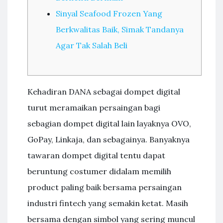
Sinyal Seafood Frozen Yang
Berkwalitas Baik, Simak Tandanya
Agar Tak Salah Beli
Kehadiran DANA sebagai dompet digital
turut meramaikan persaingan bagi
sebagian dompet digital lain layaknya OVO,
GoPay, Linkaja, dan sebagainya. Banyaknya
tawaran dompet digital tentu dapat
beruntung costumer didalam memilih
product paling baik bersama persaingan
industri fintech yang semakin ketat. Masih
bersama dengan simbol yang sering muncul