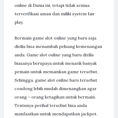
online di Dunia ini, tetapi tidak semua
terverifikasi aman dan miliki system fair
play.
Bermain game slot online yang baru saja
dirilis bisa menambah peluang kemenangan
anda. Game slot online yang baru dirilis
biasanya berupaya untuk menarik banyak
pemain untuk memainkan game tersebut.
Sehingga, game slot online baru tersebut
condong lebih mudah dimenangkan agar
orang – orang ketagihan untuk bermain.
Tentunya perihal tersebut bisa anda
manfaatkan untuk mendapatkan jackpot.