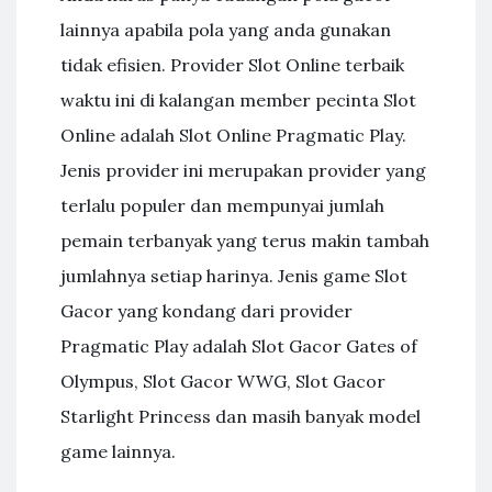
lainnya apabila pola yang anda gunakan
tidak efisien. Provider Slot Online terbaik
waktu ini di kalangan member pecinta Slot
Online adalah Slot Online Pragmatic Play.
Jenis provider ini merupakan provider yang
terlalu populer dan mempunyai jumlah
pemain terbanyak yang terus makin tambah
jumlahnya setiap harinya. Jenis game Slot
Gacor yang kondang dari provider
Pragmatic Play adalah Slot Gacor Gates of
Olympus, Slot Gacor WWG, Slot Gacor
Starlight Princess dan masih banyak model
game lainnya.