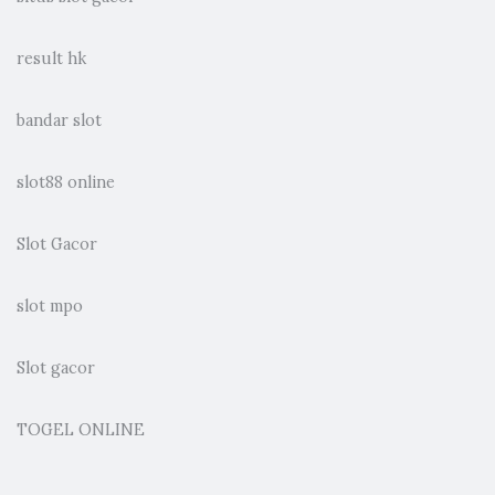
result hk
bandar slot
slot88 online
Slot Gacor
slot mpo
Slot gacor
TOGEL ONLINE