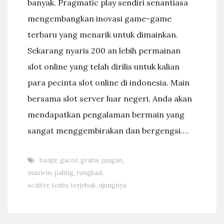
banyak. Pragmatic play sendiri senantiasa
mengembangkan inovasi game-game
terbaru yang menarik untuk dimainkan.
Sekarang nyaris 200 an lebih permainan
slot online yang telah dirilis untuk kalian
para pecinta slot online di indonesia. Main
bersama slot server luar negeri, Anda akan
mendapatkan pengalaman bermain yang
sangat menggembirakan dan bergengsi.…
banjir
,
gacor
,
gratis
,
jangan
,
maxwin
,
paling
,
rungkad
,
scatter
,
tentu
,
terjebak
,
ujungnya