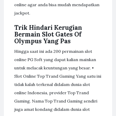
online agar anda bisa mudah mendapatkan
jackpot.
Trik Hindari Kerugian
Bermain Slot Gates Of
Olympus Yang Pas
Hingga saat ini ada 200 permainan slot
online PG Soft yang dapat kalian mainkan
untuk melacak keuntungan yang besar. •
Slot Online Top Trand Gaming Yang satu ini
tidak kalah terkenal didalam dunia slot
online Indonesia, provider Top Trand
Gaming. Nama Top Trand Gaming sendiri
juga amat kondang didalam dunia slot