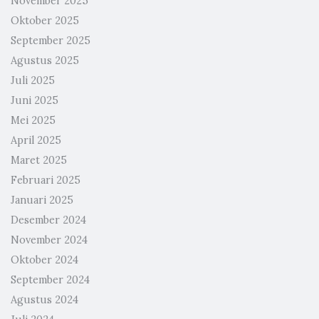
November 2025
Oktober 2025
September 2025
Agustus 2025
Juli 2025
Juni 2025
Mei 2025
April 2025
Maret 2025
Februari 2025
Januari 2025
Desember 2024
November 2024
Oktober 2024
September 2024
Agustus 2024