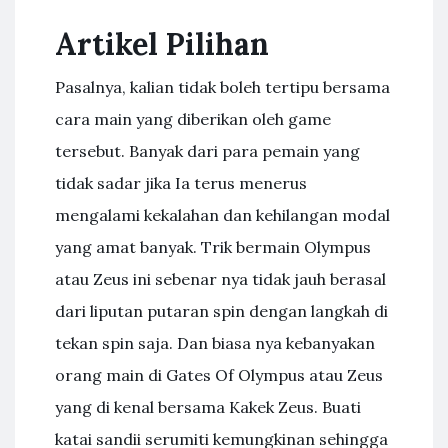
Artikel Pilihan
Pasalnya, kalian tidak boleh tertipu bersama
cara main yang diberikan oleh game
tersebut. Banyak dari para pemain yang
tidak sadar jika Ia terus menerus
mengalami kekalahan dan kehilangan modal
yang amat banyak. Trik bermain Olympus
atau Zeus ini sebenar nya tidak jauh berasal
dari liputan putaran spin dengan langkah di
tekan spin saja. Dan biasa nya kebanyakan
orang main di Gates Of Olympus atau Zeus
yang di kenal bersama Kakek Zeus. Buati
katai sandii serumiti kemungkinan sehingga