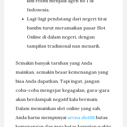
kini resmi menjadi agen no 1 di
Indonesia.
Lagi-lagi pendatang dari negeri tirai
bambu turut meramaikan pasar Slot
Online di dalam negeri, dengan
tampilan tradisional nan menarik.
Semakin banyak taruhan yang Anda
mainkan, semakin besar kemenangan yang
bisa Anda dapatkan. Tapi ingat, jangan
coba-coba mengejar kegagalan, gara-gara
akan berdampak negatif kala bermain.
Dalam memainkan slot online yang sah,
Anda harus mempunyai
arena slot88
batas
kemenangan dan juga batas kerugian waktu