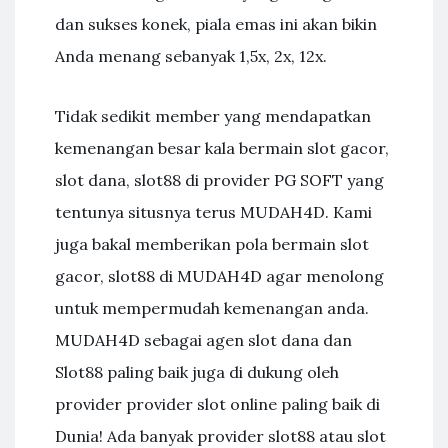
dan sukses konek, piala emas ini akan bikin
Anda menang sebanyak 1,5x, 2x, 12x.
Tidak sedikit member yang mendapatkan
kemenangan besar kala bermain slot gacor,
slot dana, slot88 di provider PG SOFT yang
tentunya situsnya terus MUDAH4D. Kami
juga bakal memberikan pola bermain slot
gacor, slot88 di MUDAH4D agar menolong
untuk mempermudah kemenangan anda.
MUDAH4D sebagai agen slot dana dan
Slot88 paling baik juga di dukung oleh
provider provider slot online paling baik di
Dunia! Ada banyak provider slot88 atau slot