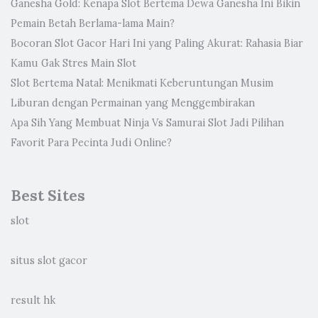
Ganesha Gold: Kenapa Slot Bertema Dewa Ganesha Ini Bikin
Pemain Betah Berlama-lama Main?
Bocoran Slot Gacor Hari Ini yang Paling Akurat: Rahasia Biar
Kamu Gak Stres Main Slot
Slot Bertema Natal: Menikmati Keberuntungan Musim
Liburan dengan Permainan yang Menggembirakan
Apa Sih Yang Membuat Ninja Vs Samurai Slot Jadi Pilihan
Favorit Para Pecinta Judi Online?
Best Sites
slot
situs slot gacor
result hk