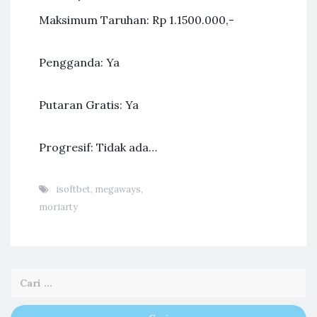
Maksimum Taruhan: Rp 1.1500.000,-
Pengganda: Ya
Putaran Gratis: Ya
Progresif: Tidak ada…
isoftbet
,
megaways
,
moriarty