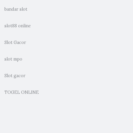
bandar slot
slot88 online
Slot Gacor
slot mpo
Slot gacor
TOGEL ONLINE