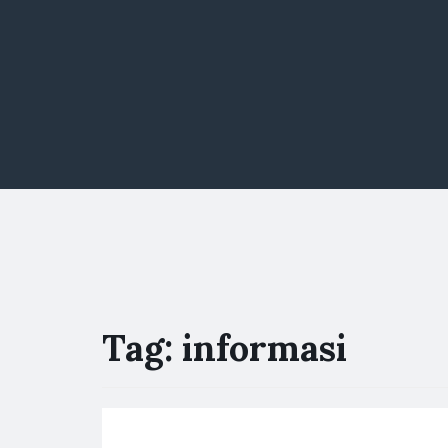
Tag:
informasi