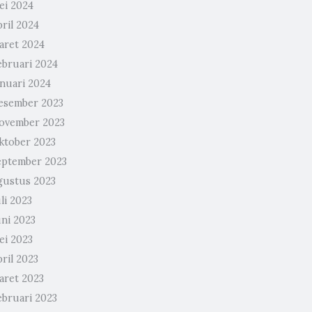
ei 2024
ril 2024
aret 2024
ebruari 2024
anuari 2024
esember 2023
ovember 2023
ktober 2023
eptember 2023
gustus 2023
li 2023
uni 2023
ei 2023
ril 2023
aret 2023
ebruari 2023