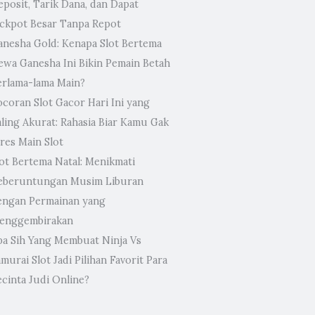
eposit, Tarik Dana, dan Dapat
ackpot Besar Tanpa Repot
anesha Gold: Kenapa Slot Bertema
ewa Ganesha Ini Bikin Pemain Betah
erlama-lama Main?
ocoran Slot Gacor Hari Ini yang
aling Akurat: Rahasia Biar Kamu Gak
res Main Slot
lot Bertema Natal: Menikmati
eberuntungan Musim Liburan
engan Permainan yang
enggembirakan
pa Sih Yang Membuat Ninja Vs
murai Slot Jadi Pilihan Favorit Para
ecinta Judi Online?