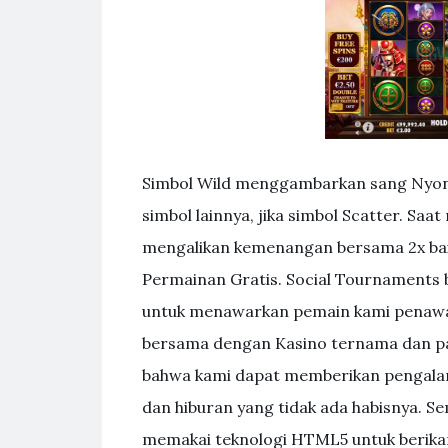
Simbol Wild menggambarkan sang Nyony
simbol lainnya, jika simbol Scatter. 
mengalikan kemenangan bersama 2x bai
Permainan Gratis. Social Tournaments
untuk menawarkan pemain kami penawa
bersama dengan Kasino ternama dan pa
bahwa kami dapat memberikan pengalama
dan hiburan yang tidak ada habisnya. Se
memakai teknologi HTML5 untuk berika