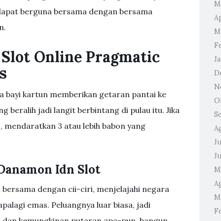
M
y dapat berguna bersama dengan bersama
Ap
n.
M
F
i Slot Online Pragmatic
J
s
D
N
 bayi kartun memberikan getaran pantai ke
O
 beralih jadi langit berbintang di pulau itu. Jika
S
, mendaratkan 3 atau lebih babon yang
A
Ju
J
Danamon Idn Slot
M
Ap
n bersama dengan cii-ciri, menjelajahi negara
M
palagi emas. Peluangnya luar biasa, jadi
F
ino dan kemungkinan putaran apa-pun, bangun