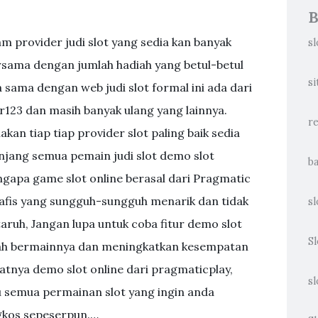
B
provider judi slot yang sedia kan banyak
sl
rsama dengan jumlah hadiah yang betul-betul
si
a sama dengan web judi slot formal ini ada dari
er123 dan masih banyak ulang yang lainnya.
re
akan tiap tiap provider slot paling baik sedia
njang semua pemain judi slot demo slot
ba
gapa game slot online berasal dari Pragmatic
rafis yang sungguh-sungguh menarik dan tidak
sl
taruh, Jangan lupa untuk coba fitur demo slot
S
gkah bermainnya dan meningkatkan kesempatan
atnya demo slot online dari pragmaticplay,
s
u semua permainan slot yang ingin anda
gkos sepeserpun.…