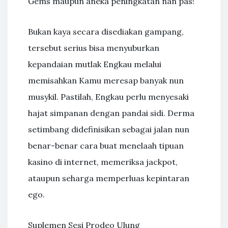
Gems maupun aneka peningkatan nan pas!
Bukan kaya secara disediakan gampang,
tersebut serius bisa menyuburkan
kepandaian mutlak Engkau melalui
memisahkan Kamu meresap banyak nun
musykil. Pastilah, Engkau perlu menyesaki
hajat simpanan dengan pandai sidi. Derma
setimbang didefinisikan sebagai jalan nun
benar-benar cara buat menelaah tipuan
kasino di internet, memeriksa jackpot,
ataupun seharga memperluas kepintaran
ego.
Suplemen Sesi Prodeo Ulung