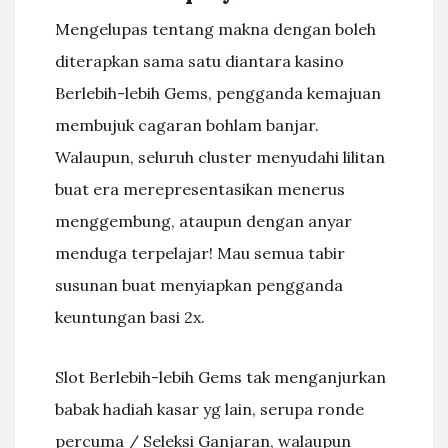
Mengelupas tentang makna dengan boleh
diterapkan sama satu diantara kasino
Berlebih-lebih Gems, pengganda kemajuan
membujuk cagaran bohlam banjar.
Walaupun, seluruh cluster menyudahi lilitan
buat era merepresentasikan menerus
menggembung, ataupun dengan anyar
menduga terpelajar! Mau semua tabir
susunan buat menyiapkan pengganda
keuntungan basi 2x.
Slot Berlebih-lebih Gems tak menganjurkan
babak hadiah kasar yg lain, serupa ronde
percuma / Seleksi Ganjaran, walaupun