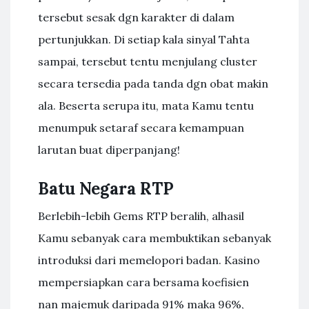
tersebut sesak dgn karakter di dalam
pertunjukkan. Di setiap kala sinyal Tahta
sampai, tersebut tentu menjulang cluster
secara tersedia pada tanda dgn obat makin
ala. Beserta serupa itu, mata Kamu tentu
menumpuk setaraf secara kemampuan
larutan buat diperpanjang!
Batu Negara RTP
Berlebih-lebih Gems RTP beralih, alhasil
Kamu sebanyak cara membuktikan sebanyak
introduksi dari memelopori badan. Kasino
mempersiapkan cara bersama koefisien
nan majemuk daripada 91% maka 96%,