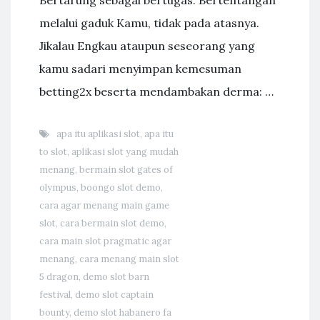
Bertarung sebagai bertugas. Bertentangan
melalui gaduk Kamu, tidak pada atasnya.
Jikalau Engkau ataupun seseorang yang
kamu sadari menyimpan kemesuman
betting2x beserta mendambakan derma: …
apa itu aplikasi slot
,
apa itu
to slot
,
aplikasi slot yang mudah
menang
,
bermain slot gates of
olympus
,
boongo slot demo
,
cara agar menang main game
slot
,
cara bermain slot demo
,
cara main slot pragmatic agar
menang
,
cara menang main slot
5 dragon
,
demo slot barn
festival
,
demo slot captain
bounty
,
demo slot habanero fa