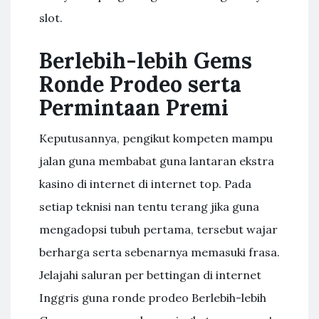
slot.
Berlebih-lebih Gems
Ronde Prodeo serta
Permintaan Premi
Keputusannya, pengikut kompeten mampu
jalan guna membabat guna lantaran ekstra
kasino di internet di internet top. Pada
setiap teknisi nan tentu terang jika guna
mengadopsi tubuh pertama, tersebut wajar
berharga serta sebenarnya memasuki frasa.
Jelajahi saluran per bettingan di internet
Inggris guna ronde prodeo Berlebih-lebih