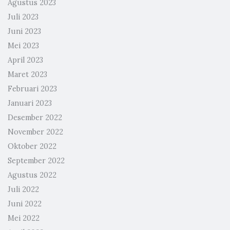
Agustus 2023
Juli 2023
Juni 2023
Mei 2023
April 2023
Maret 2023
Februari 2023
Januari 2023
Desember 2022
November 2022
Oktober 2022
September 2022
Agustus 2022
Juli 2022
Juni 2022
Mei 2022