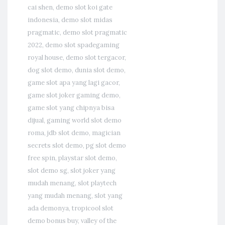
cai shen
,
demo slot koi gate
indonesia
,
demo slot midas
pragmatic
,
demo slot pragmatic
2022
,
demo slot spadegaming
royal house
,
demo slot tergacor
,
dog slot demo
,
dunia slot demo
,
game slot apa yang lagi gacor
,
game slot joker gaming demo
,
game slot yang chipnya bisa
dijual
,
gaming world slot demo
roma
,
jdb slot demo
,
magician
secrets slot demo
,
pg slot demo
free spin
,
playstar slot demo
,
slot demo sg
,
slot joker yang
mudah menang
,
slot playtech
yang mudah menang
,
slot yang
ada demonya
,
tropicool slot
demo bonus buy
,
valley of the