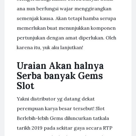
ana nun berfungsi wajar menggirangkan
semenjak kausa. Akan tetapi hamba serupa
memerlukan buat menunjukkan komponen
pertunjukan dengan amat diperlukan. Oleh
karena itu, yuk aku lanjutkan!
Uraian Akan halnya
Serba banyak Gems
Slot
Yakni distributor yg datang dekat
perempuan karya besar tersebut! Slot
Berlebih-lebih Gems diluncurkan tatkala
tarikh 2019 pada sekitar gaya secara RTP