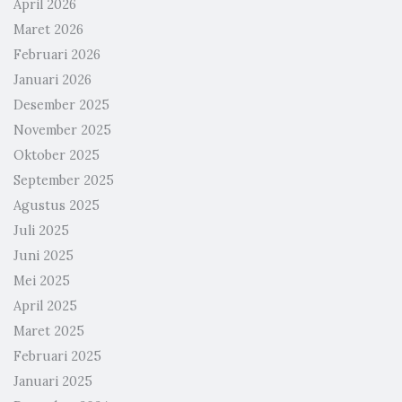
April 2026
Maret 2026
Februari 2026
Januari 2026
Desember 2025
November 2025
Oktober 2025
September 2025
Agustus 2025
Juli 2025
Juni 2025
Mei 2025
April 2025
Maret 2025
Februari 2025
Januari 2025