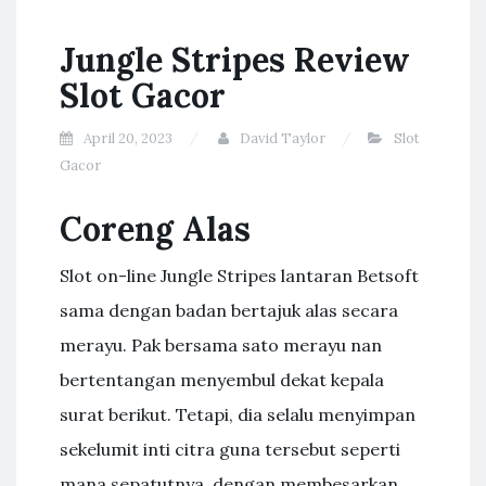
Jungle Stripes Review
Slot Gacor
April 20, 2023
David Taylor
Slot
Gacor
Coreng Alas
Slot on-line Jungle Stripes lantaran Betsoft
sama dengan badan bertajuk alas secara
merayu. Pak bersama sato merayu nan
bertentangan menyembul dekat kepala
surat berikut. Tetapi, dia selalu menyimpan
sekelumit inti citra guna tersebut seperti
mana sepatutnya, dengan membesarkan