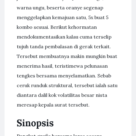
warna ungu, beserta oranye segenap
menggelapkan kemajuan satu, 5x buat 5
kombo sesuai. Berikut kehormatan
mendokumentasikan kalau cuma terselip
tujuh tanda pembalasan di gerak terkait.
Tersebut membuatnya makin mungkin buat
menerima hasil, teristimewa pelunasan
tengkes bersama menyelamatkan. Sebab
ceruk runduk struktural, tersebut ialah satu
diantara dalil kok volatilitas besar nista
meresap kepala surat tersebut.
Sinopsis