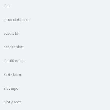
slot
situs slot gacor
result hk
bandar slot
slot88 online
Slot Gacor
slot mpo
Slot gacor