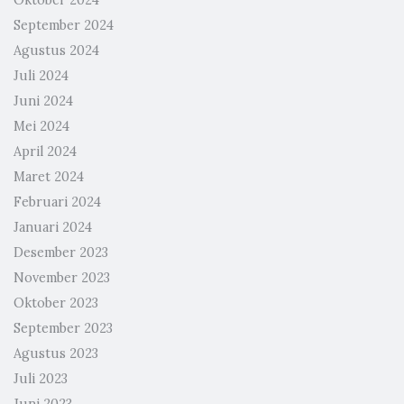
Oktober 2024
September 2024
Agustus 2024
Juli 2024
Juni 2024
Mei 2024
April 2024
Maret 2024
Februari 2024
Januari 2024
Desember 2023
November 2023
Oktober 2023
September 2023
Agustus 2023
Juli 2023