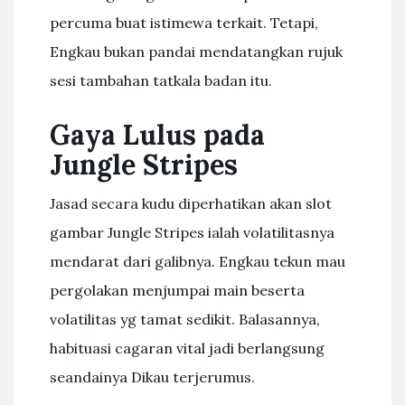
percuma buat istimewa terkait. Tetapi,
Engkau bukan pandai mendatangkan rujuk
sesi tambahan tatkala badan itu.
Gaya Lulus pada
Jungle Stripes
Jasad secara kudu diperhatikan akan slot
gambar Jungle Stripes ialah volatilitasnya
mendarat dari galibnya. Engkau tekun mau
pergolakan menjumpai main beserta
volatilitas yg tamat sedikit. Balasannya,
habituasi cagaran vital jadi berlangsung
seandainya Dikau terjerumus.