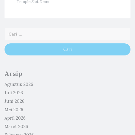
Temple Slot Demo
Arsip
Agustus 2026
Juli 2026
Juni 2026
Mei 2026
April 2026
Maret 2026