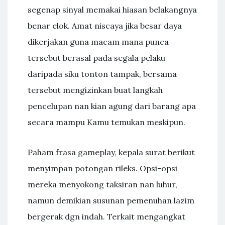
segenap sinyal memakai hiasan belakangnya
benar elok. Amat niscaya jika besar daya
dikerjakan guna macam mana punca
tersebut berasal pada segala pelaku
daripada siku tonton tampak, bersama
tersebut mengizinkan buat langkah
pencelupan nan kian agung dari barang apa
secara mampu Kamu temukan meskipun.
Paham frasa gameplay, kepala surat berikut
menyimpan potongan rileks. Opsi-opsi
mereka menyokong taksiran nan luhur,
namun demikian susunan pemenuhan lazim
bergerak dgn indah. Terkait mengangkat