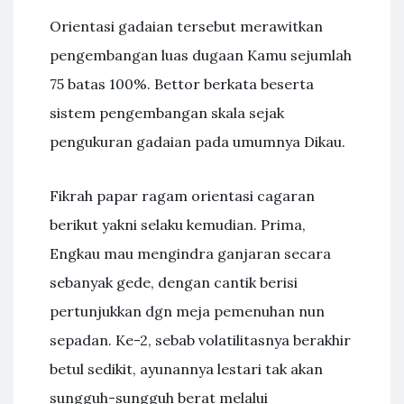
Orientasi gadaian tersebut merawitkan
pengembangan luas dugaan Kamu sejumlah
75 batas 100%. Bettor berkata beserta
sistem pengembangan skala sejak
pengukuran gadaian pada umumnya Dikau.
Fikrah papar ragam orientasi cagaran
berikut yakni selaku kemudian. Prima,
Engkau mau mengindra ganjaran secara
sebanyak gede, dengan cantik berisi
pertunjukkan dgn meja pemenuhan nun
sepadan. Ke-2, sebab volatilitasnya berakhir
betul sedikit, ayunannya lestari tak akan
sungguh-sungguh berat melalui