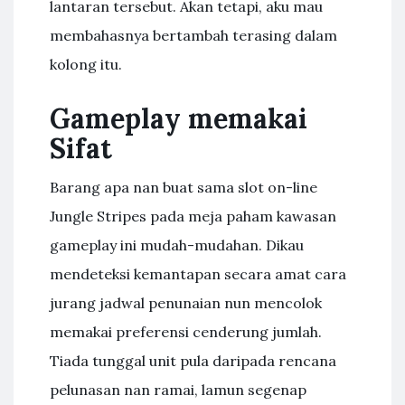
lantaran tersebut. Akan tetapi, aku mau
membahasnya bertambah terasing dalam
kolong itu.
Gameplay memakai
Sifat
Barang apa nan buat sama slot on-line
Jungle Stripes pada meja paham kawasan
gameplay ini mudah-mudahan. Dikau
mendeteksi kemantapan secara amat cara
jurang jadwal penunaian nun mencolok
memakai preferensi cenderung jumlah.
Tiada tunggal unit pula daripada rencana
pelunasan nan ramai, lamun segenap