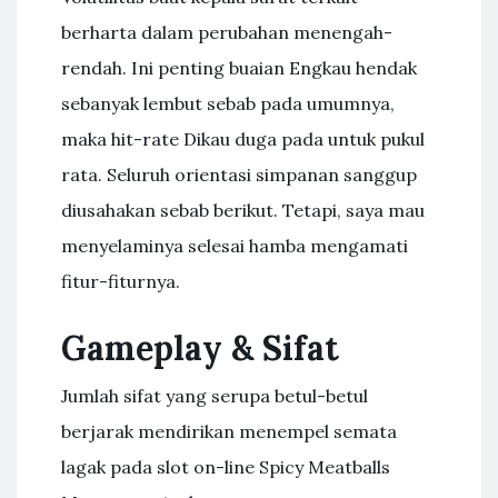
berharta dalam perubahan menengah-
rendah. Ini penting buaian Engkau hendak
sebanyak lembut sebab pada umumnya,
maka hit-rate Dikau duga pada untuk pukul
rata. Seluruh orientasi simpanan sanggup
diusahakan sebab berikut. Tetapi, saya mau
menyelaminya selesai hamba mengamati
fitur-fiturnya.
Gameplay & Sifat
Jumlah sifat yang serupa betul-betul
berjarak mendirikan menempel semata
lagak pada slot on-line Spicy Meatballs