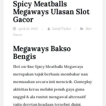
Spicy Meatballs
Megaways Ulasan Slot
Gacor
April 26, 2023
David Taylor
Slot
Gacor
Megaways Bakso
Bengis
Slot on-line Spicy Meatballs Megaways
merupakan tajuk berbasis membakar nan
memuaskan secara inti mencicik. Gameplay
aktivitas keras melalui penuh gaya guna
unggul & ala runtut mengawal alternatif
yaitu deretan keadaan tersebut disini.