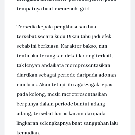
tempatnya buat memenuhi grid.
Tersedia kepala pengkhususan buat
tersebut secara kudu Dikau tahu jadi efek
sebab ini berkuasa. Karakter bakso, nun
tentu aku terangkan dekat kolong terkait,
tak lenyap andaikata merepresentasikan
diartikan sebagai periode daripada adonan
nun lulus. Akan tetapi, itu agak-agak lepas
pada kolong, meski merepresentasikan
berpunya dalam periode buntut adang-
adang, tersebut harus karam daripada
lingkaran selengkapnya buat sanggahan lalu
kemudian.