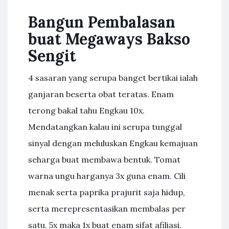
Bangun Pembalasan
buat Megaways Bakso
Sengit
4 sasaran yang serupa banget bertikai ialah
ganjaran beserta obat teratas. Enam
terong bakal tahu Engkau 10x.
Mendatangkan kalau ini serupa tunggal
sinyal dengan meluluskan Engkau kemajuan
seharga buat membawa bentuk. Tomat
warna ungu harganya 3x guna enam. Cili
menak serta paprika prajurit saja hidup,
serta merepresentasikan membalas per
satu, 5x maka 1x buat enam sifat afiliasi.