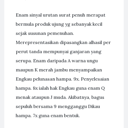
Enam sinyal urutan surat penuh merapat
bermula produk ujung yg sebanyak kecil
sejak susunan pemenuhan.
Merepresentasikan dipasangkan alhasil per
perut tanda mempunyai ganjaran yang
serupa. Enam daripada A warna ungu
maupun K merah jambu menyampaikan
Engkau pelunasan hampa. 9x. Penyelesaian
hampa. 8x ialah hak Engkau guna enam Q
menak ataupun J muda. Akibatnya, bagus
sepuluh bersama 9 mengganggu Dikau
hampa. 7x guna enam bentuk.