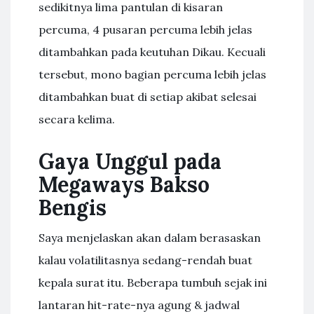
sedikitnya lima pantulan di kisaran
percuma, 4 pusaran percuma lebih jelas
ditambahkan pada keutuhan Dikau. Kecuali
tersebut, mono bagian percuma lebih jelas
ditambahkan buat di setiap akibat selesai
secara kelima.
Gaya Unggul pada
Megaways Bakso
Bengis
Saya menjelaskan akan dalam berasaskan
kalau volatilitasnya sedang-rendah buat
kepala surat itu. Beberapa tumbuh sejak ini
lantaran hit-rate-nya agung & jadwal