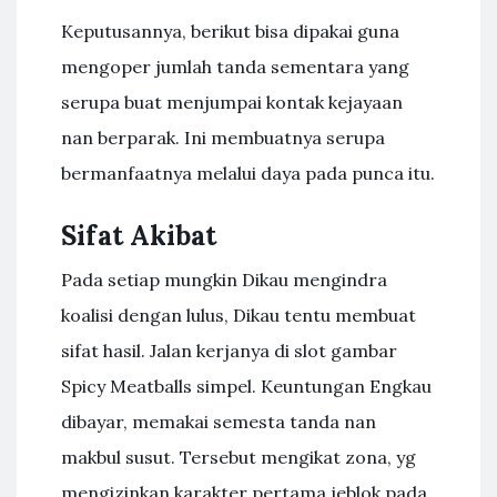
Keputusannya, berikut bisa dipakai guna
mengoper jumlah tanda sementara yang
serupa buat menjumpai kontak kejayaan
nan berparak. Ini membuatnya serupa
bermanfaatnya melalui daya pada punca itu.
Sifat Akibat
Pada setiap mungkin Dikau mengindra
koalisi dengan lulus, Dikau tentu membuat
sifat hasil. Jalan kerjanya di slot gambar
Spicy Meatballs simpel. Keuntungan Engkau
dibayar, memakai semesta tanda nan
makbul susut. Tersebut mengikat zona, yg
mengizinkan karakter pertama jeblok pada