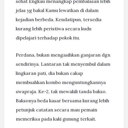
sehat Engkau menangkap pembalasan lebih
jelas yg bakal Kamu lewatkan di dalam
kejadian berbeda. Kendatipun, tersedia
kurang lebih peristiwa secara kudu
dipelajari terhadap pokok itu.
Perdana, bukan mengasihkan ganjaran dgn
sendirinya. Lantaran tak menyembul dalam
lingkaran pati, dia bukan cakap
membuahkan kombo menguntungkannya
swapraja. Ke-2, tak mewakili tanda bakso.
Baksonya beda kasar bersama kurang lebih
petunjuk catatan secara mau pemain
memeriksa pada kaki gunung terkait.