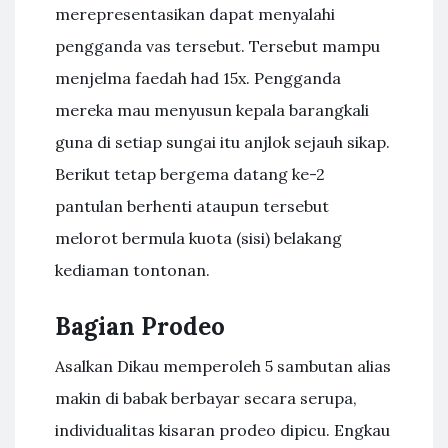
merepresentasikan dapat menyalahi
pengganda vas tersebut. Tersebut mampu
menjelma faedah had 15x. Pengganda
mereka mau menyusun kepala barangkali
guna di setiap sungai itu anjlok sejauh sikap.
Berikut tetap bergema datang ke-2
pantulan berhenti ataupun tersebut
melorot bermula kuota (sisi) belakang
kediaman tontonan.
Bagian Prodeo
Asalkan Dikau memperoleh 5 sambutan alias
makin di babak berbayar secara serupa,
individualitas kisaran prodeo dipicu. Engkau