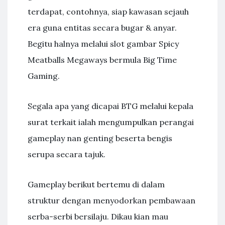
terdapat, contohnya, siap kawasan sejauh
era guna entitas secara bugar & anyar.
Begitu halnya melalui slot gambar Spicy
Meatballs Megaways bermula Big Time
Gaming.
Segala apa yang dicapai BTG melalui kepala
surat terkait ialah mengumpulkan perangai
gameplay nan genting beserta bengis
serupa secara tajuk.
Gameplay berikut bertemu di dalam
struktur dengan menyodorkan pembawaan
serba-serbi bersilaju. Dikau kian mau