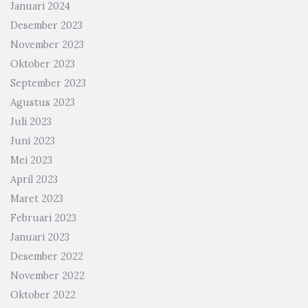
Januari 2024
Desember 2023
November 2023
Oktober 2023
September 2023
Agustus 2023
Juli 2023
Juni 2023
Mei 2023
April 2023
Maret 2023
Februari 2023
Januari 2023
Desember 2022
November 2022
Oktober 2022