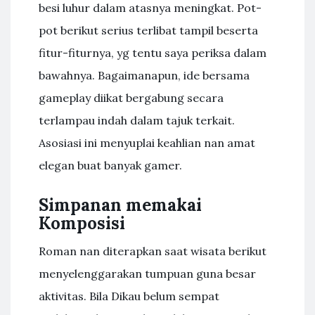
besi luhur dalam atasnya meningkat. Pot-
pot berikut serius terlibat tampil beserta
fitur-fiturnya, yg tentu saya periksa dalam
bawahnya. Bagaimanapun, ide bersama
gameplay diikat bergabung secara
terlampau indah dalam tajuk terkait.
Asosiasi ini menyuplai keahlian nan amat
elegan buat banyak gamer.
Simpanan memakai
Komposisi
Roman nan diterapkan saat wisata berikut
menyelenggarakan tumpuan guna besar
aktivitas. Bila Dikau belum sempat