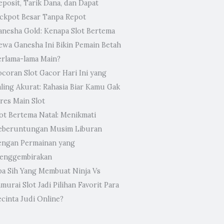
eposit, Tarik Dana, dan Dapat
ackpot Besar Tanpa Repot
anesha Gold: Kenapa Slot Bertema
ewa Ganesha Ini Bikin Pemain Betah
erlama-lama Main?
ocoran Slot Gacor Hari Ini yang
aling Akurat: Rahasia Biar Kamu Gak
res Main Slot
lot Bertema Natal: Menikmati
eberuntungan Musim Liburan
engan Permainan yang
enggembirakan
pa Sih Yang Membuat Ninja Vs
murai Slot Jadi Pilihan Favorit Para
ecinta Judi Online?