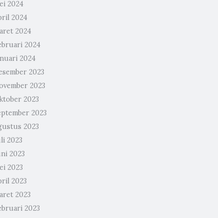
ei 2024
ril 2024
aret 2024
ebruari 2024
anuari 2024
esember 2023
ovember 2023
ktober 2023
eptember 2023
gustus 2023
li 2023
uni 2023
ei 2023
ril 2023
aret 2023
ebruari 2023