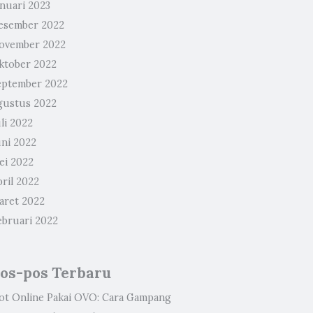
anuari 2023
esember 2022
ovember 2022
ktober 2022
eptember 2022
gustus 2022
li 2022
uni 2022
ei 2022
ril 2022
aret 2022
ebruari 2022
os-pos Terbaru
lot Online Pakai OVO: Cara Gampang