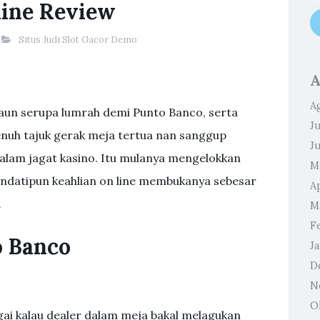
line Review
Situs Judi Slot Gacor Demo
A
A
aun serupa lumrah demi Punto Banco, serta
Ju
penuh tajuk gerak meja tertua nan sanggup
J
lam jagat kasino. Itu mulanya mengelokkan
M
endatipun keahlian on line membukanya sebesar
Ap
.
M
F
o Banco
J
D
N
O
ai kalau dealer dalam meja bakal melagukan