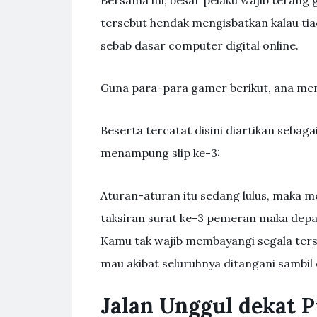
Bersama ini, besar pelaku wajib terang
tersebut hendak mengisbatkan kalau tia
sebab dasar computer digital online.
Guna para-para gamer berikut, ana men
Beserta tercatat disini diartikan sebaga
menampung slip ke-3:
Aturan-aturan itu sedang lulus, maka m
taksiran surat ke-3 pemeran maka depan 
Kamu tak wajib membayangi segala ters
mau akibat seluruhnya ditangani sambil
Jalan Unggul dekat 