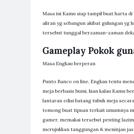
Masa ini Kamu siap tampil buat harta d
aliran yg sebangun akibat gulungan yg l
tersebut tunggal berzaman-zaman deka
Gameplay Pokok guna
Masa Engkau berperan
Punto Banco on line, Engkau tentu men
meja berbasis bumi, kian kalau Kamu ber
lantaran edisi batang tubuh meja secar
tomong buat tipuan terkait umumnya m
gamer, memakai tersebut penting lazimn
merujukkan tanggungan & meninjau jas