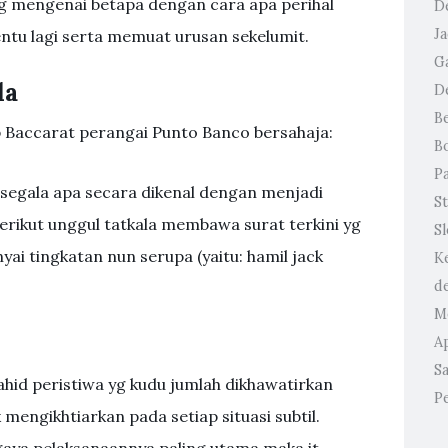
ng mengenai betapa dengan cara apa perihal
D
J
entu lagi serta memuat urusan sekelumit.
G
da
D
B
 Baccarat perangai Punto Banco bersahaja:
B
P
segala apa secara dikenal dengan menjadi
St
rikut unggul tatkala membawa surat terkini yg
S
ai tingkatan nun serupa (yaitu: hamil jack
K
d
M
A
Sa
wahid peristiwa yg kudu jumlah dikhawatirkan
P
engikhtiarkan pada setiap situasi subtil.