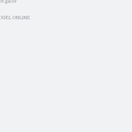
lot gacor
OGEL ONLINE