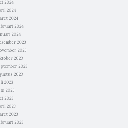
ei 2024
ril 2024
aret 2024
ebruari 2024
anuari 2024
esember 2023
ovember 2023
ktober 2023
eptember 2023
gustus 2023
li 2023
uni 2023
ei 2023
ril 2023
aret 2023
ebruari 2023