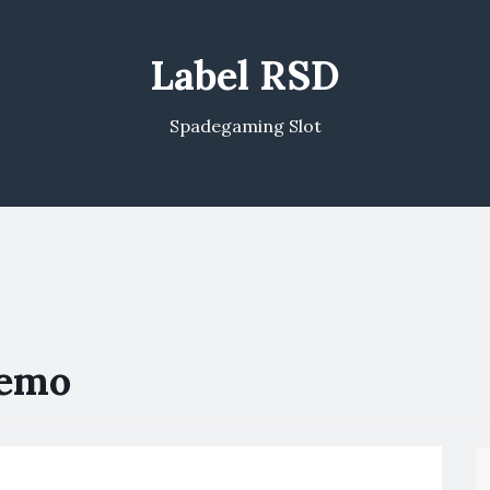
Label RSD
Spadegaming Slot
demo