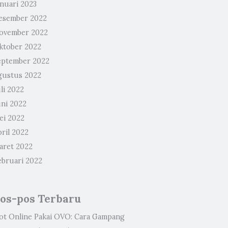
anuari 2023
esember 2022
ovember 2022
ktober 2022
eptember 2022
gustus 2022
li 2022
uni 2022
ei 2022
ril 2022
aret 2022
ebruari 2022
os-pos Terbaru
lot Online Pakai OVO: Cara Gampang