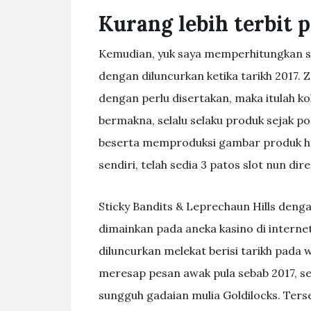
Kurang lebih terbit 
Kemudian, yuk saya memperhitungkan seb
dengan diluncurkan ketika tarikh 2017.
dengan perlu disertakan, maka itulah ko
bermakna, selalu selaku produk sejak p
beserta memproduksi gambar produk han
sendiri, telah sedia 3 patos slot nun dire
Sticky Bandits & Leprechaun Hills denga
dimainkan pada aneka kasino di interne
diluncurkan melekat berisi tarikh pada
meresap pesan awak pula sebab 2017, 
sungguh gadaian mulia Goldilocks. Ter