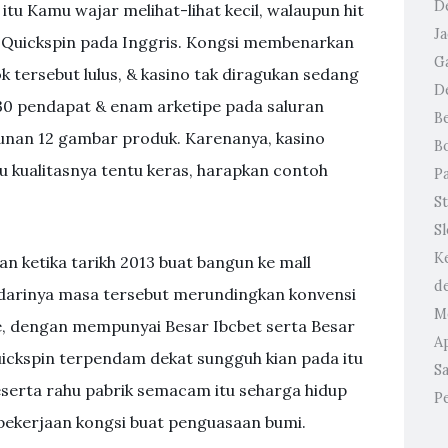
D
itu Kamu wajar melihat-lihat kecil, walaupun hit
J
 Quickspin pada Inggris. Kongsi membenarkan
G
kok tersebut lulus, & kasino tak diragukan sedang
D
30 pendapat & enam arketipe pada saluran
B
unan 12 gambar produk. Karenanya, kasino
B
 kualitasnya tentu keras, harapkan contoh
P
St
S
K
 ketika tarikh 2013 buat bangun ke mall
d
yadarinya masa tersebut merundingkan konvensi
M
e, dengan mempunyai Besar Ibcbet serta Besar
A
ickspin terpendam dekat sungguh kian pada itu
Sa
beserta rahu pabrik semacam itu seharga hidup
P
ekerjaan kongsi buat penguasaan bumi.