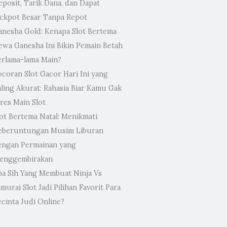
eposit, Tarik Dana, dan Dapat
ackpot Besar Tanpa Repot
anesha Gold: Kenapa Slot Bertema
ewa Ganesha Ini Bikin Pemain Betah
erlama-lama Main?
ocoran Slot Gacor Hari Ini yang
aling Akurat: Rahasia Biar Kamu Gak
res Main Slot
lot Bertema Natal: Menikmati
eberuntungan Musim Liburan
engan Permainan yang
enggembirakan
pa Sih Yang Membuat Ninja Vs
murai Slot Jadi Pilihan Favorit Para
ecinta Judi Online?