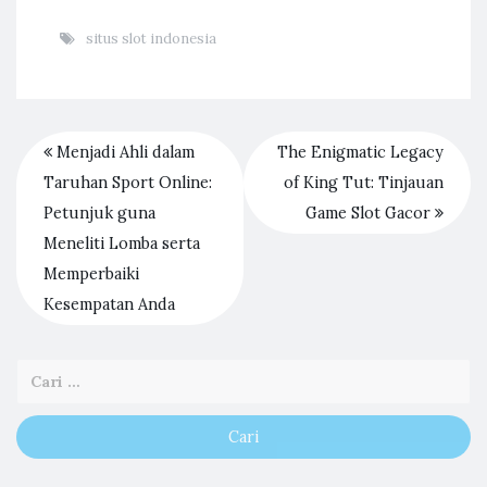
situs slot indonesia
Menjadi Ahli dalam
The Enigmatic Legacy
Taruhan Sport Online:
of King Tut: Tinjauan
Petunjuk guna
Game Slot Gacor
Meneliti Lomba serta
Memperbaiki
Kesempatan Anda