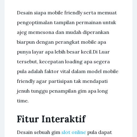
Desain siapa mobile friendly serta memuat
pengoptimalan tampilan permainan untuk
ajeg memesona dan mudah diperankan
biarpun dengan perangkat mobile apa
punya layar apa lebih besar kecil.Di Luar
tersebut, kecepatan loading apa segera
pula adalah faktor vital dalam model mobile
friendly agar partisipan tak mendapati
jenuh tunggu penampilan gim apa long
time.
Fitur Interaktif
Desain sebuah gim
slot online
pula dapat