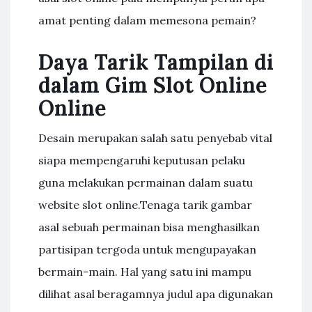
amat penting dalam memesona pemain?
Daya Tarik Tampilan di
dalam Gim Slot Online
Online
Desain merupakan salah satu penyebab vital
siapa mempengaruhi keputusan pelaku
guna melakukan permainan dalam suatu
website slot online.Tenaga tarik gambar
asal sebuah permainan bisa menghasilkan
partisipan tergoda untuk mengupayakan
bermain-main. Hal yang satu ini mampu
dilihat asal beragamnya judul apa digunakan