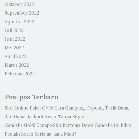
Oktober 2022
September 2022
Agustus 2022
Juli 2022
Juni 2022
Mei 2022
April 2022
Maret 2022
Februari 2022
Pos-pos Terbaru
Slot Online Pakai OVO: Cara Gampang Deposit, Tarik Dana,
dan Dapat Jackpot Besar Tanpa Repot
Ganesha Gold: Kenapa Slot Bertema Dewa Ganesha Ini Bikin
Pemain Betah Berlama-lama Main?