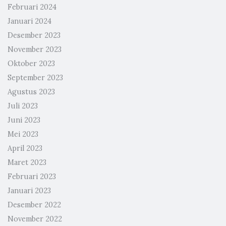
Februari 2024
Januari 2024
Desember 2023
November 2023
Oktober 2023
September 2023
Agustus 2023
Juli 2023
Juni 2023
Mei 2023
April 2023
Maret 2023
Februari 2023
Januari 2023
Desember 2022
November 2022