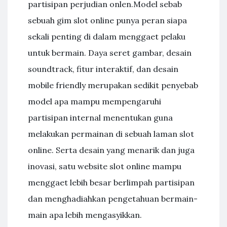
partisipan perjudian onlen.Model sebab
sebuah gim slot online punya peran siapa
sekali penting di dalam menggaet pelaku
untuk bermain. Daya seret gambar, desain
soundtrack, fitur interaktif, dan desain
mobile friendly merupakan sedikit penyebab
model apa mampu mempengaruhi
partisipan internal menentukan guna
melakukan permainan di sebuah laman slot
online. Serta desain yang menarik dan juga
inovasi, satu website slot online mampu
menggaet lebih besar berlimpah partisipan
dan menghadiahkan pengetahuan bermain-
main apa lebih mengasyikkan.