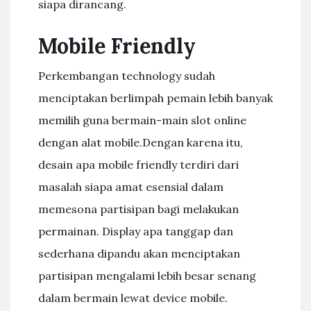
siapa dirancang.
Mobile Friendly
Perkembangan technology sudah
menciptakan berlimpah pemain lebih banyak
memilih guna bermain-main slot online
dengan alat mobile.Dengan karena itu,
desain apa mobile friendly terdiri dari
masalah siapa amat esensial dalam
memesona partisipan bagi melakukan
permainan. Display apa tanggap dan
sederhana dipandu akan menciptakan
partisipan mengalami lebih besar senang
dalam bermain lewat device mobile.