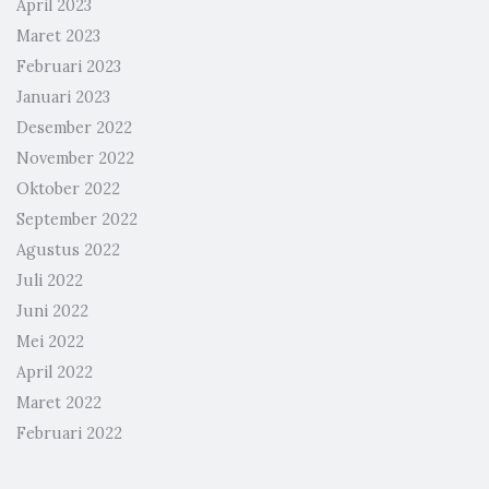
April 2023
Maret 2023
Februari 2023
Januari 2023
Desember 2022
November 2022
Oktober 2022
September 2022
Agustus 2022
Juli 2022
Juni 2022
Mei 2022
April 2022
Maret 2022
Februari 2022