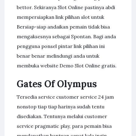
bettor. Sekiranya Slot Online pastinya abdi
mempersiapkan link pilihan slot untuk
Bersiap-siap andaikan pemain tidak bisa
mengaksesnya sebagai Spontan. Bagi anda
pengguna ponsel pintar link pilihan ini
benar benar melindungi anda untuk
membuka website Demo Slot Online gratis.
Gates Of Olympus
Tersedia service customer service 24 jam
nonstop tiap tiap harinya sudah tentu
disediakan. Tentunya melalui customer
service pragmatic play, para pemain bisa
mendapatkan bantuan cepat kala ingin