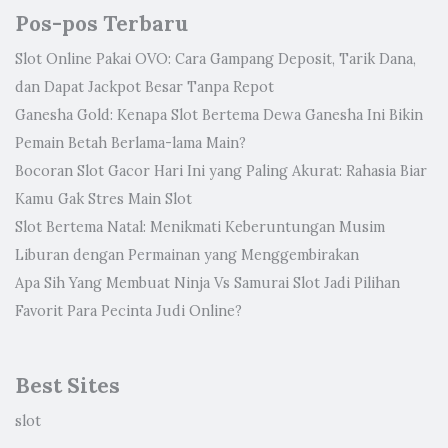
Pos-pos Terbaru
Slot Online Pakai OVO: Cara Gampang Deposit, Tarik Dana,
dan Dapat Jackpot Besar Tanpa Repot
Ganesha Gold: Kenapa Slot Bertema Dewa Ganesha Ini Bikin
Pemain Betah Berlama-lama Main?
Bocoran Slot Gacor Hari Ini yang Paling Akurat: Rahasia Biar
Kamu Gak Stres Main Slot
Slot Bertema Natal: Menikmati Keberuntungan Musim
Liburan dengan Permainan yang Menggembirakan
Apa Sih Yang Membuat Ninja Vs Samurai Slot Jadi Pilihan
Favorit Para Pecinta Judi Online?
Best Sites
slot