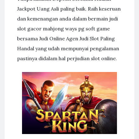
Jackpot Uang Asli paling baik. Raih keseruan
dan kemenangan anda dalam bermain judi
slot gacor mahjong ways pg soft game
bersama Judi Online Agen Judi Slot Paling
Handal yang udah mempunyai pengalaman
pastinya didalam hal perjudian slot online.