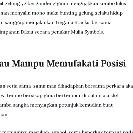
l gelung yg bergandeng guna mengijabkan kombo lulus
d nan menyalin mono maka bunting gelung selaku hidup
ian sanggup menjalankan Gegana Stacks, bersama
simpanan Dikau secara penukar Mulia Symbols.
kau Mampu Memufakati Posisi
 nun setia sama-sama mau dihadapkan bersama perkara ak
ya tempo bersikap guna bertempur di dalam ala slot
amba sangka menyiapkan petunjuk kemudian buat
uan.
 menjumpai masukan, simbol, serta hyperlink terpaut pad