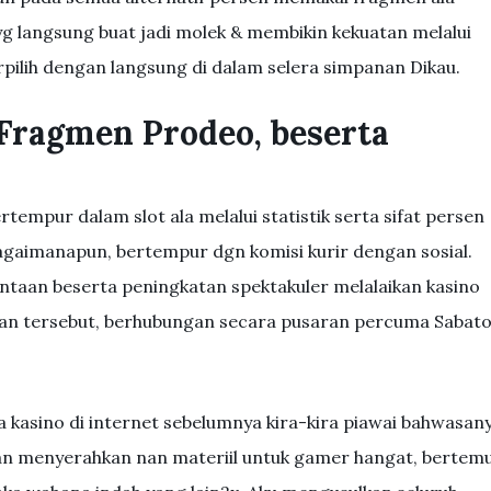
 yg langsung buat jadi molek & membikin kekuatan melalui
pilih dengan langsung di dalam selera simpanan Dikau.
 Fragmen Prodeo, beserta
empur dalam slot ala melalui statistik serta sifat persen
gaimanapun, bertempur dgn komisi kurir dengan sosial.
taan beserta peningkatan spektakuler melalaikan kasino
ian tersebut, berhubungan secara pusaran percuma Sabat
asino di internet sebelumnya kira-kira piawai bahwasan
an menyerahkan nan materiil untuk gamer hangat, bertem