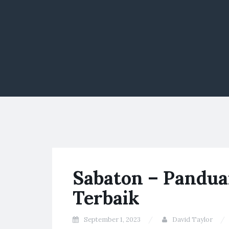
Sabaton – Panduan
Terbaik
September 1, 2023
David Taylor