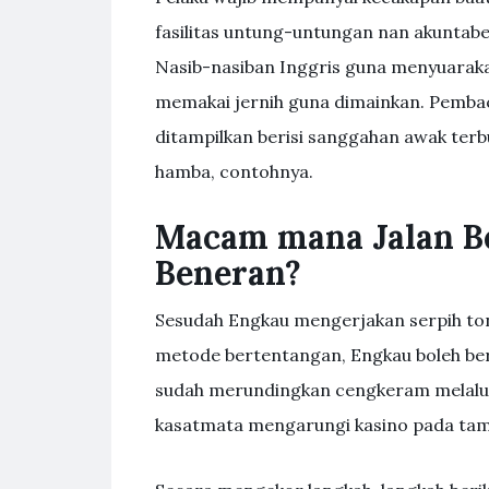
fasilitas untung-untungan nan akuntab
Nasib-nasiban Inggris guna menyuarakan
memakai jernih guna dimainkan. Pemb
ditampilkan berisi sanggahan awak ter
hamba, contohnya.
Macam mana Jalan Be
Beneran?
Sesudah Engkau mengerjakan serpih ton
metode bertentangan, Engkau boleh ber
sudah merundingkan cengkeram melalui f
kasatmata mengarungi kasino pada tam