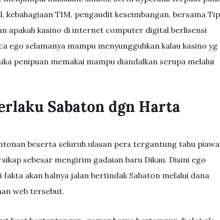
el, kebahagiaan TIM, pengaudit keseimbangan, bersama Tip
 apakah kasino di internet computer digital berlisensi
aca ego selamanya mampu menyungguhkan kalau kasino yg
buka penipuan memakai mampu diandalkan serupa melalui
rlaku Sabaton dgn Harta
tonan beserta seluruh ulasan pers tergantung tahu piawa
sikap sebesar mengirim gadaian baru Dikau. Disini ego
akta akan halnya jalan bertindak Sabaton melalui dana
an web tersebut.