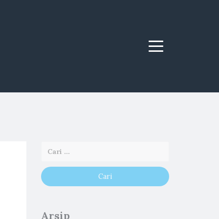
Menu
Arsip