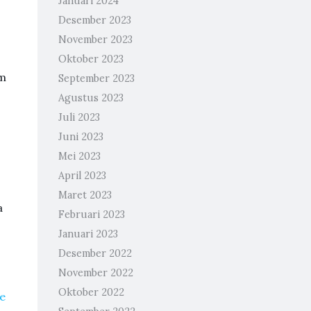
Januari 2024
Desember 2023
November 2023
Oktober 2023
lm
September 2023
Agustus 2023
Juli 2023
Juni 2023
Mei 2023
April 2023
Maret 2023
a
Februari 2023
Januari 2023
Desember 2022
November 2022
Oktober 2022
ne