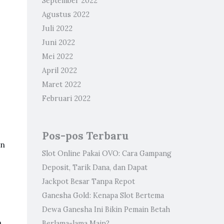
September 2022
Agustus 2022
Juli 2022
Juni 2022
Mei 2022
April 2022
Maret 2022
Februari 2022
Pos-pos Terbaru
an
Slot Online Pakai OVO: Cara Gampang
Deposit, Tarik Dana, dan Dapat
Jackpot Besar Tanpa Repot
Ganesha Gold: Kenapa Slot Bertema
Dewa Ganesha Ini Bikin Pemain Betah
a
Berlama-lama Main?