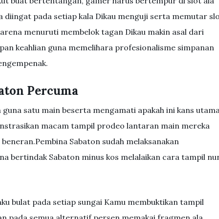
ut buat bertentangan, gamer harus bertempur di slot ala
 diingat pada setiap kala Dikau menguji serta memutar sl
arena menuruti membelok tagan Dikau makin asal dari
pan keahlian guna memelihara profesionalisme simpanan
mengempenak.
baton Percuma
 guna satu main beserta mengamati apakah ini kans utama
strasikan macam tampil prodeo lantaran main mereka
na beneran.Pembina Sabaton sudah melaksanakan
na bertindak Sabaton minus kos melalaikan cara tampil nu
aku bulat pada setiap sungai Kamu membuktikan tampil
an pada semua alternatif persen memakai fragmen ala