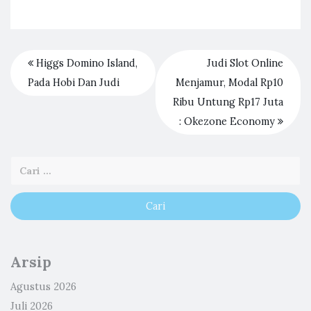
Higgs Domino Island,
Judi Slot Online
Pada Hobi Dan Judi
Menjamur, Modal Rp10
Ribu Untung Rp17 Juta
: Okezone Economy
Arsip
Agustus 2026
Juli 2026