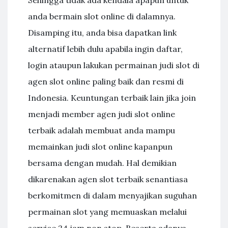
anda bermain slot online di dalamnya.
Disamping itu, anda bisa dapatkan link
alternatif lebih dulu apabila ingin daftar,
login ataupun lakukan permainan judi slot di
agen slot online paling baik dan resmi di
Indonesia. Keuntungan terbaik lain jika join
menjadi member agen judi slot online
terbaik adalah membuat anda mampu
memainkan judi slot online kapanpun
bersama dengan mudah. Hal demikian
dikarenakan agen slot terbaik senantiasa
berkomitmen di dalam menyajikan suguhan
permainan slot yang memuaskan melalui
service 24 jam non stop. Beserta adanya