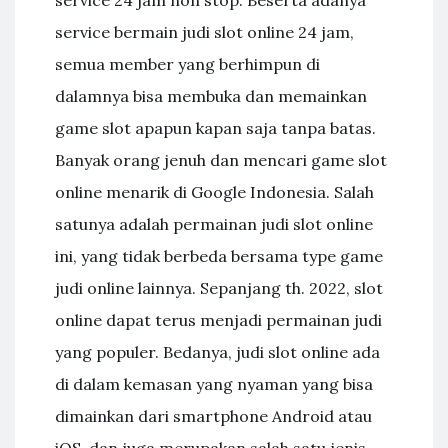
service bermain judi slot online 24 jam,
semua member yang berhimpun di
dalamnya bisa membuka dan memainkan
game slot apapun kapan saja tanpa batas.
Banyak orang jenuh dan mencari game slot
online menarik di Google Indonesia. Salah
satunya adalah permainan judi slot online
ini, yang tidak berbeda bersama type game
judi online lainnya. Sepanjang th. 2022, slot
online dapat terus menjadi permainan judi
yang populer. Bedanya, judi slot online ada
di dalam kemasan yang nyaman yang bisa
dimainkan dari smartphone Android atau
iOS, dan juga merupakan salah satu jenis