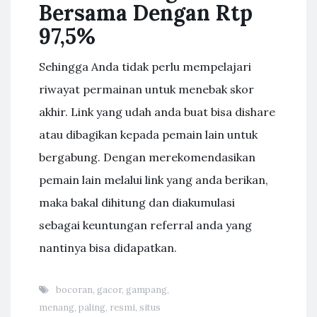
Bersama Dengan Rtp
97,5%
Sehingga Anda tidak perlu mempelajari
riwayat permainan untuk menebak skor
akhir. Link yang udah anda buat bisa dishare
atau dibagikan kepada pemain lain untuk
bergabung. Dengan merekomendasikan
pemain lain melalui link yang anda berikan,
maka bakal dihitung dan diakumulasi
sebagai keuntungan referral anda yang
nantinya bisa didapatkan.
bocoran
,
gacor
,
gampang
,
menang
,
paling
,
resmi
,
situs