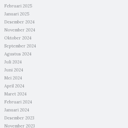
Februari 2025
Januari 2025
Desember 2024
November 2024
Oktober 2024
September 2024
Agustus 2024
Juli 2024
Juni 2024
Mei 2024
April 2024
Maret 2024
Februari 2024
Januari 2024
Desember 2023
November 2023