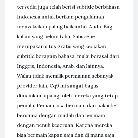
tersedia juga telah berisi subtitle berbahasa
Indonesia untuk berikan pengalaman
menyaksikan paling baik untuk Anda. Bagi
kalian yang belum tahu, Subscene
merupakan situs gratis yang sediakan
subtitle beragam bahasa, mulai berasal dari
Inggris, Indonesia, Arab, dan lainnya.
Walau tidak memilik permainan sebanyak
provider lain, Cq9 ini sangat bagus
dimainkan, apalagi oleh mereka yang tetap
pemula. Pemain bisa bermain dan pakai bet
bersama dengan mudah dan bermain
dengan penuh keseruan. Karena mereka
bisa bermain kapan saja dan di mana saja