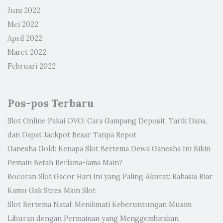
Juni 2022
Mei 2022
April 2022
Maret 2022
Februari 2022
Pos-pos Terbaru
Slot Online Pakai OVO: Cara Gampang Deposit, Tarik Dana,
dan Dapat Jackpot Besar Tanpa Repot
Ganesha Gold: Kenapa Slot Bertema Dewa Ganesha Ini Bikin
Pemain Betah Berlama-lama Main?
Bocoran Slot Gacor Hari Ini yang Paling Akurat: Rahasia Biar
Kamu Gak Stres Main Slot
Slot Bertema Natal: Menikmati Keberuntungan Musim
Liburan dengan Permainan yang Menggembirakan