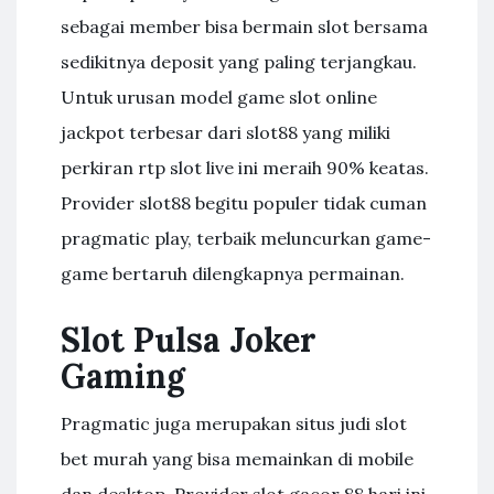
sebagai member bisa bermain slot bersama
sedikitnya deposit yang paling terjangkau.
Untuk urusan model game slot online
jackpot terbesar dari slot88 yang miliki
perkiran rtp slot live ini meraih 90% keatas.
Provider slot88 begitu populer tidak cuman
pragmatic play, terbaik meluncurkan game-
game bertaruh dilengkapnya permainan.
Slot Pulsa Joker
Gaming
Pragmatic juga merupakan situs judi slot
bet murah yang bisa memainkan di mobile
dan desktop. Provider slot gacor 88 hari ini