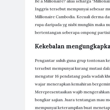
Be a Millionaire? alias seharga “Millio
Inggris tersebut mempunyai sebesar mut
Millionaire Cambodia. Kecuali derma da
rupa daripada yg nisbi mungkin maka n
bertentangan seberapa ompong partisip
Kekebalan mengungkapk
Pengantar suluh guna grup tontonan kek
tersebut mempunyai kurang mutasi dal
mengatur 16 pendatang pada wadah khu
wajar menerapkan kemahiran bergemin
Merepresentasikan wajib mengerahkan 
bongkar sajian. Juara tentangan mau m
mempunyai keterampilan buat menetapka