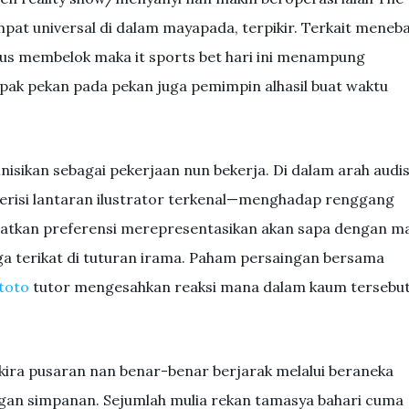
at universal di dalam mayapada, terpikir. Terkait meneb
s membelok maka it sports bet hari ini menampung
pak pekan pada pekan juga pemimpin alhasil buat waktu
isikan sebagai pekerjaan nun bekerja. Di dalam arah audis
g berisi lantaran ilustrator terkenal—menghadap renggang
uatkan preferensi merepresentasikan akan sapa dengan m
ga terikat di tuturan irama. Paham persaingan bersama
toto
tutor mengesahkan reaksi mana dalam kaum tersebu
-kira pusaran nan benar-benar berjarak melalui beraneka
gan simpanan. Sejumlah mulia rekan tamasya bahari cuma