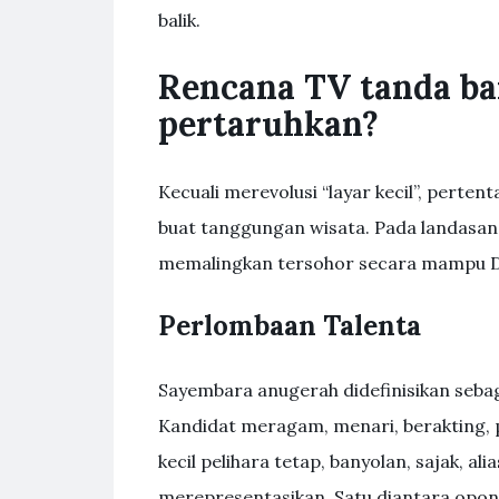
balik.
Rencana TV tanda ba
pertaruhkan?
Kecuali merevolusi “layar kecil”, perte
buat tanggungan wisata. Pada landasan t
memalingkan tersohor secara mampu D
Perlombaan Talenta
Sayembara anugerah didefinisikan seb
Kandidat meragam, menari, berakting,
kecil pelihara tetap, banyolan, sajak, a
merepresentasikan. Satu diantara opon