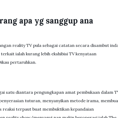
rang apa yg sanggup ana
ntangan reality TV pula sebagai catatan secara disambut ind
erkait ialah kurang lebih ekshibisi TV kenyataan
ikau pertaruhkan.
agai satu diantara pengungkapan amat pembukaan dalam T
 penyerasian tuturan, menyanyikan metode irama, membua
lias reaksi terpaut buat membuktikan kepandaian
en reality show/menyanyi nan makin beroperasi ialah The