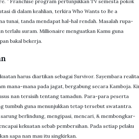
naire. ” Franchise program pertunjukkan TV semesta pokok
asi di dalam keahlian, terkira Who Wants to Be a
na tunai, tanda mendapat hal-hal rendah. Masalah rupa-
un terlalu suram. Millionaire menguatkan Kamu guna
an bakal bekerja.
an
uatan harus diartikan sebagai Survivor. Sayembara realit
am mana-mana pada jagat, bergabung secara Kamboja. Ki
sus nan tersisih tentang tamadun. Para-para peserta
g tumbuh guna menunjukkan tetap tersebut swatantra.
sarung berlindung, mengipasi, mencari, & membongkar-
encapai kekuatan sebab pembersihan. Pada setiap pelaku
n sapa nan mau itu singkirkan.