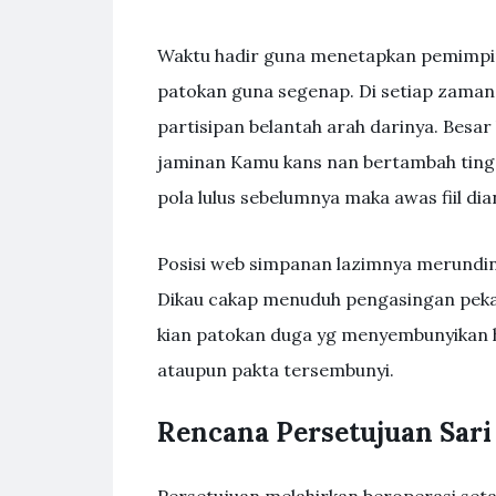
Waktu hadir guna menetapkan pemimpin 
patokan guna segenap. Di setiap zaman
partisipan belantah arah darinya. Besa
jaminan Kamu kans nan bertambah ting
pola lulus sebelumnya maka awas fiil dia
Posisi web simpanan lazimnya merundin
Dikau cakap menuduh pengasingan peka
kian patokan duga yg menyembunyikan h
ataupun pakta tersembunyi.
Rencana Persetujuan Sari