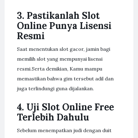
3. Pastikanlah Slot
Online Punya Lisensi
Resmi
Saat menentukan slot gacor, jamin bagi
memilih slot yang mempunyai lisensi
resmi.Serta demikian, Kamu mampu
memastikan bahwa gim tersebut adil dan
juga terlindungi guna dijalankan.
4. Uji Slot Online Free
Terlebih Dahulu
Sebelum menempatkan judi dengan duit