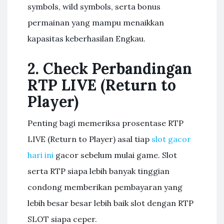
symbols, wild symbols, serta bonus
permainan yang mampu menaikkan
kapasitas keberhasilan Engkau.
2. Check Perbandingan
RTP LIVE (Return to
Player)
Penting bagi memeriksa prosentase RTP
LIVE (Return to Player) asal tiap
slot gacor
hari ini
gacor sebelum mulai game. Slot
serta RTP siapa lebih banyak tinggian
condong memberikan pembayaran yang
lebih besar besar lebih baik slot dengan RTP
SLOT siapa ceper.