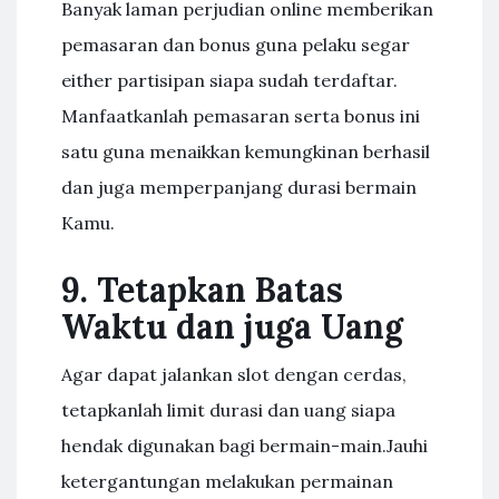
Banyak laman perjudian online memberikan
pemasaran dan bonus guna pelaku segar
either partisipan siapa sudah terdaftar.
Manfaatkanlah pemasaran serta bonus ini
satu guna menaikkan kemungkinan berhasil
dan juga memperpanjang durasi bermain
Kamu.
9. Tetapkan Batas
Waktu dan juga Uang
Agar dapat jalankan slot dengan cerdas,
tetapkanlah limit durasi dan uang siapa
hendak digunakan bagi bermain-main.Jauhi
ketergantungan melakukan permainan