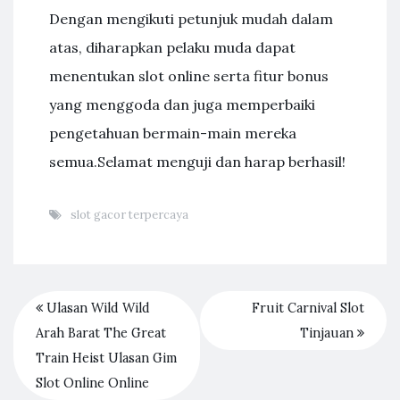
Dengan mengikuti petunjuk mudah dalam
atas, diharapkan pelaku muda dapat
menentukan slot online serta fitur bonus
yang menggoda dan juga memperbaiki
pengetahuan bermain-main mereka
semua.Selamat menguji dan harap berhasil!
slot gacor terpercaya
Ulasan Wild Wild
Fruit Carnival Slot
Arah Barat The Great
Tinjauan
Train Heist Ulasan Gim
Slot Online Online