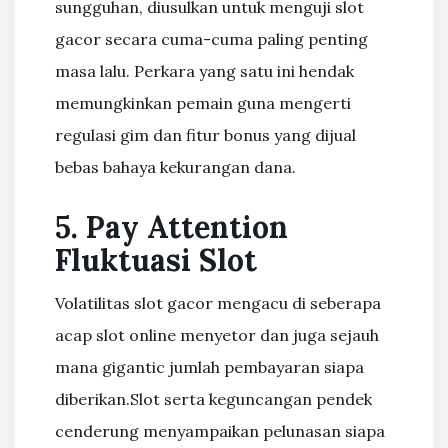
sungguhan, diusulkan untuk menguji slot
gacor secara cuma-cuma paling penting
masa lalu. Perkara yang satu ini hendak
memungkinkan pemain guna mengerti
regulasi gim dan fitur bonus yang dijual
bebas bahaya kekurangan dana.
5. Pay Attention
Fluktuasi Slot
Volatilitas slot gacor mengacu di seberapa
acap slot online menyetor dan juga sejauh
mana gigantic jumlah pembayaran siapa
diberikan.Slot serta keguncangan pendek
cenderung menyampaikan pelunasan siapa