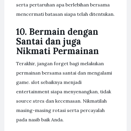
serta pertaruhan apa berlebihan bersama
mencermati batasan siapa telah ditentukan.
10. Bermain dengan
Santai dan juga
Nikmati Permainan
Terakhir, jangan forget bagi melakukan
permainan bersama santai dan mengalami
game. slot sebaiknya menjadi
entertainment siapa menyenangkan, tidak
source stres dan kecemasan. Nikmatilah
masing-masing rotasi serta percayalah
pada nasib baik Anda.