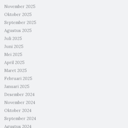
November 2025
Oktober 2025
September 2025
Agustus 2025
Juli 2025
Juni 2025
Mei 2025
April 2025
Maret 2025
Februari 2025
Januari 2025
Desember 2024
November 2024
Oktober 2024
September 2024
Agustus 2024