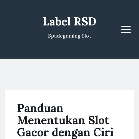
Label RSD
Menu
Spadegaming Slot
Panduan
Menentukan Slot
Gacor dengan Ciri