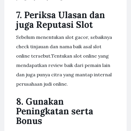
7. Periksa Ulasan dan
juga Reputasi Slot
Sebelum menentukan slot gacor, sebaiknya
check tinjauan dan nama baik asal slot
online tersebut.Tentukan slot online yang
mendapatkan review baik dari pemain lain
dan juga punya citra yang mantap internal
perusahaan judi online.
8. Gunakan
Peningkatan serta
Bonus