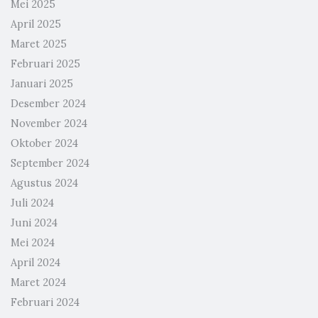
Mei 2025
April 2025
Maret 2025
Februari 2025
Januari 2025
Desember 2024
November 2024
Oktober 2024
September 2024
Agustus 2024
Juli 2024
Juni 2024
Mei 2024
April 2024
Maret 2024
Februari 2024