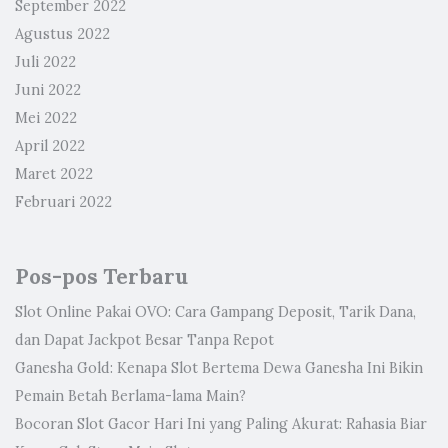
September 2022
Agustus 2022
Juli 2022
Juni 2022
Mei 2022
April 2022
Maret 2022
Februari 2022
Pos-pos Terbaru
Slot Online Pakai OVO: Cara Gampang Deposit, Tarik Dana,
dan Dapat Jackpot Besar Tanpa Repot
Ganesha Gold: Kenapa Slot Bertema Dewa Ganesha Ini Bikin
Pemain Betah Berlama-lama Main?
Bocoran Slot Gacor Hari Ini yang Paling Akurat: Rahasia Biar