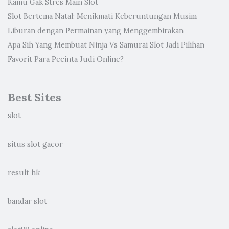
Kamu Gak Stres Main Slot
Slot Bertema Natal: Menikmati Keberuntungan Musim
Liburan dengan Permainan yang Menggembirakan
Apa Sih Yang Membuat Ninja Vs Samurai Slot Jadi Pilihan
Favorit Para Pecinta Judi Online?
Best Sites
slot
situs slot gacor
result hk
bandar slot