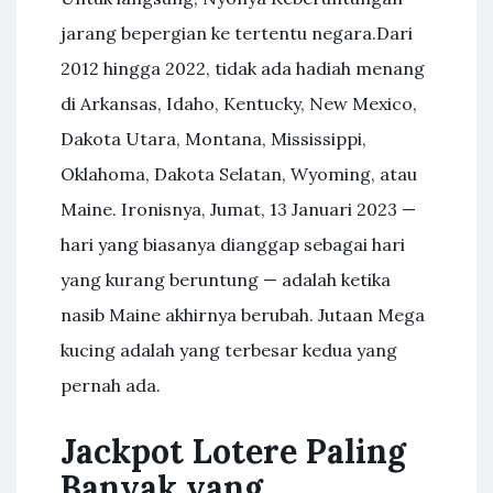
jarang bepergian ke tertentu negara.Dari
2012 hingga 2022, tidak ada hadiah menang
di Arkansas, Idaho, Kentucky, New Mexico,
Dakota Utara, Montana, Mississippi,
Oklahoma, Dakota Selatan, Wyoming, atau
Maine. Ironisnya, Jumat, 13 Januari 2023 —
hari yang biasanya dianggap sebagai hari
yang kurang beruntung — adalah ketika
nasib Maine akhirnya berubah. Jutaan Mega
kucing adalah yang terbesar kedua yang
pernah ada.
Jackpot Lotere Paling
Banyak yang