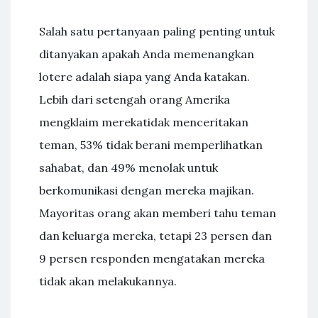
Salah satu pertanyaan paling penting untuk
ditanyakan apakah Anda memenangkan
lotere adalah siapa yang Anda katakan.
Lebih dari setengah orang Amerika
mengklaim merekatidak menceritakan
teman, 53% tidak berani memperlihatkan
sahabat, dan 49% menolak untuk
berkomunikasi dengan mereka majikan.
Mayoritas orang akan memberi tahu teman
dan keluarga mereka, tetapi 23 persen dan
9 persen responden mengatakan mereka
tidak akan melakukannya.