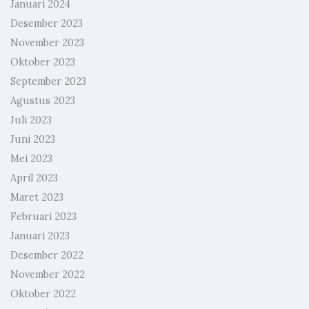
Januari 2024
Desember 2023
November 2023
Oktober 2023
September 2023
Agustus 2023
Juli 2023
Juni 2023
Mei 2023
April 2023
Maret 2023
Februari 2023
Januari 2023
Desember 2022
November 2022
Oktober 2022