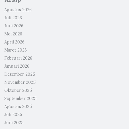
Agustus 2026
Juli 2026
Juni 2026
Mei 2026
April 2026
Maret 2026
Februari 2026
Januari 2026
Desember 2025
November 2025
Oktober 2025
September 2025
Agustus 2025
Juli 2025
Juni 2025