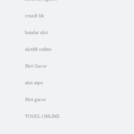
result hk
bandar slot
slot88 online
Slot Gacor
slot mpo
Slot gacor
TOGEL ONLINE