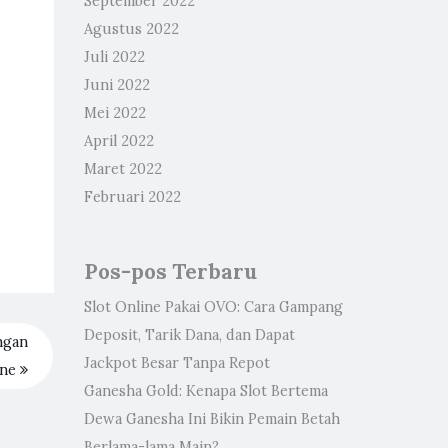
September 2022
Agustus 2022
Juli 2022
Juni 2022
Mei 2022
April 2022
Maret 2022
Februari 2022
Pos-pos Terbaru
Slot Online Pakai OVO: Cara Gampang
Deposit, Tarik Dana, dan Dapat
ngan
Jackpot Besar Tanpa Repot
ine
Ganesha Gold: Kenapa Slot Bertema
Dewa Ganesha Ini Bikin Pemain Betah
Berlama-lama Main?