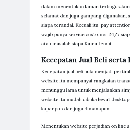
dalam menentukan laman terbagus.Jami
selamat dan juga gampang digunakan, s
siapa terandal. Kecuali itu, pay attenti
wajib punya service customer 24/7 si
atau masalah siapa Kamu temui.
Kecepatan Jual Beli sert
Kecepatan jual beli pula menjadi pertimb
website itu mempunyai rangkaian transak
menunggu lama untuk menjalankan simpa
website itu mudah dibuka lewat desktop
kapanpun dan juga dimanapun.
Menentukan website perjudian on line s