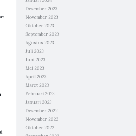
Januari 2024
Desember 2023
ne
November 2023
Oktober 2023
September 2023
l
Agustus 2023
Juli 2023
Juni 2023
Mei 2023
April 2023
Maret 2023
h
Februari 2023
Januari 2023
Desember 2022
November 2022
Oktober 2022
i