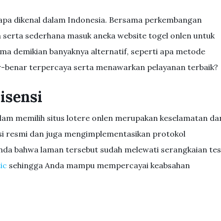
an apa dikenal dalam Indonesia. Bersama perkembangan
sa serta sederhana masuk aneka website togel onlen untuk
ma demikian banyaknya alternatif, seperti apa metode
ar-benar terpercaya serta menawarkan pelayanan terbaik?
isensi
alam memilih situs lotere onlen merupakan keselamatan da
isensi resmi dan juga mengimplementasikan protokol
 tanda bahwa laman tersebut sudah melewati serangkaian tes
ic
sehingga Anda mampu mempercayai keabsahan