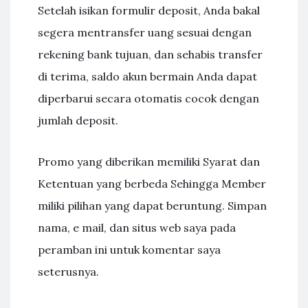
Setelah isikan formulir deposit, Anda bakal
segera mentransfer uang sesuai dengan
rekening bank tujuan, dan sehabis transfer
di terima, saldo akun bermain Anda dapat
diperbarui secara otomatis cocok dengan
jumlah deposit.
Promo yang diberikan memiliki Syarat dan
Ketentuan yang berbeda Sehingga Member
miliki pilihan yang dapat beruntung. Simpan
nama, e mail, dan situs web saya pada
peramban ini untuk komentar saya
seterusnya.