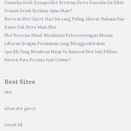
Ganesha Gold: Kenapa Slot Bertema Dewa Ganesha Ini Bikin
Pemain Betah Berlama-lama Main?
Bocoran Slot Gacor Hari Ini yang Paling Akurat: Rahasia Biar
Kamu Gak Stres Main Slot
Slot Bertema Natal: Menikmati Keberuntungan Musim
Liburan dengan Permainan yang Menggembirakan
Apa Sih Yang Membuat Ninja Vs Samurai Slot Jadi Pilihan
Favorit Para Pecinta Judi Online?
Best Sites
slot
situs slot gacor
result hk