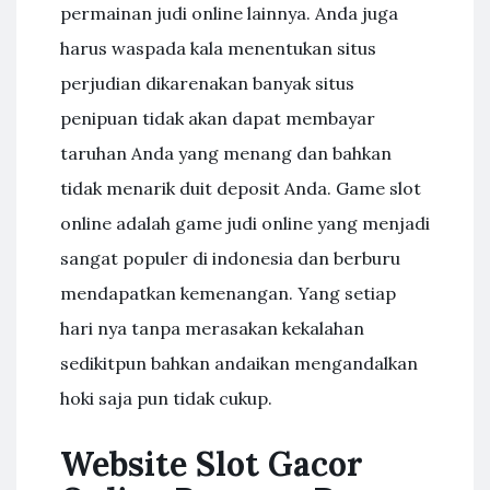
permainan judi online lainnya. Anda juga
harus waspada kala menentukan situs
perjudian dikarenakan banyak situs
penipuan tidak akan dapat membayar
taruhan Anda yang menang dan bahkan
tidak menarik duit deposit Anda. Game slot
online adalah game judi online yang menjadi
sangat populer di indonesia dan berburu
mendapatkan kemenangan. Yang setiap
hari nya tanpa merasakan kekalahan
sedikitpun bahkan andaikan mengandalkan
hoki saja pun tidak cukup.
Website Slot Gacor