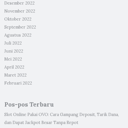
Desember 2022
November 2022
Oktober 2022
September 2022
Agustus 2022
Juli 2022
Juni 2022
Mei 2022
April 2022
Maret 2022
Februari 2022
Pos-pos Terbaru
Slot Online Pakai OVO: Cara Gampang Deposit, Tarik Dana,
dan Dapat Jackpot Besar Tanpa Repot