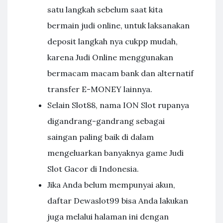
satu langkah sebelum saat kita
bermain judi online, untuk laksanakan
deposit langkah nya cukpp mudah,
karena Judi Online menggunakan
bermacam macam bank dan alternatif
transfer E-MONEY lainnya.
Selain Slot88, nama ION Slot rupanya
digandrang-gandrang sebagai
saingan paling baik di dalam
mengeluarkan banyaknya game Judi
Slot Gacor di Indonesia.
Jika Anda belum mempunyai akun,
daftar Dewaslot99 bisa Anda lakukan
juga melalui halaman ini dengan