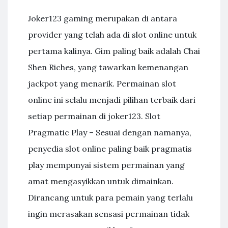
Joker123 gaming merupakan di antara
provider yang telah ada di slot online untuk
pertama kalinya. Gim paling baik adalah Chai
Shen Riches, yang tawarkan kemenangan
jackpot yang menarik. Permainan slot
online ini selalu menjadi pilihan terbaik dari
setiap permainan di joker123. Slot
Pragmatic Play – Sesuai dengan namanya,
penyedia slot online paling baik pragmatis
play mempunyai sistem permainan yang
amat mengasyikkan untuk dimainkan.
Dirancang untuk para pemain yang terlalu
ingin merasakan sensasi permainan tidak