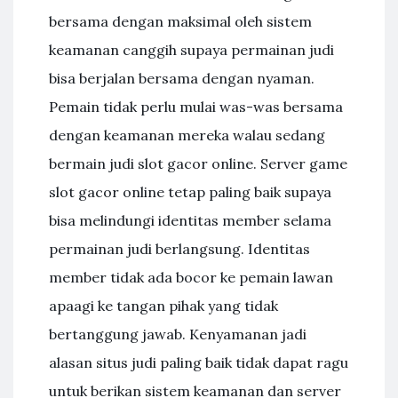
bersama dengan maksimal oleh sistem
keamanan canggih supaya permainan judi
bisa berjalan bersama dengan nyaman.
Pemain tidak perlu mulai was-was bersama
dengan keamanan mereka walau sedang
bermain judi slot gacor online. Server game
slot gacor online tetap paling baik supaya
bisa melindungi identitas member selama
permainan judi berlangsung. Identitas
member tidak ada bocor ke pemain lawan
apaagi ke tangan pihak yang tidak
bertanggung jawab. Kenyamanan jadi
alasan situs judi paling baik tidak dapat ragu
untuk berikan sistem keamanan dan server