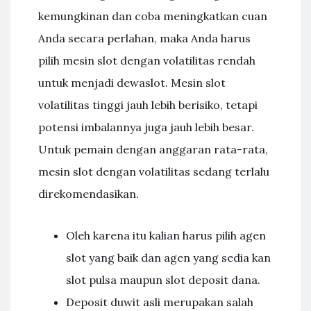
kemungkinan dan coba meningkatkan cuan
Anda secara perlahan, maka Anda harus
pilih mesin slot dengan volatilitas rendah
untuk menjadi dewaslot. Mesin slot
volatilitas tinggi jauh lebih berisiko, tetapi
potensi imbalannya juga jauh lebih besar.
Untuk pemain dengan anggaran rata-rata,
mesin slot dengan volatilitas sedang terlalu
direkomendasikan.
Oleh karena itu kalian harus pilih agen
slot yang baik dan agen yang sedia kan
slot pulsa maupun slot deposit dana.
Deposit duwit asli merupakan salah