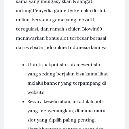
sama yang mengasyikkan & sangat
untung.Penyedia game terkemuka di slot
online, bersama game yang inovatif,
teregulasi, dan ramah seluler. Biowin69
menawarkan bonus slot terbesar berasal
dari website judi online Indonesia lainnya.
Untuk jackpot slot atau event slot
yang sedang berjalan bisa kamu lihat
melalui banner yang terpampang di
website.
Secara keseluruhan, ini adalah hobi
yang menyenangkan, di mana mutu
slot yang dipilih paling penting.