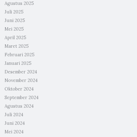
Agustus 2025
Juli 2025
Juni 2025
Mei 2025
April 2025
Maret 2025
Februari 2025
Januari 2025
Desember 2024
November 2024
Oktober 2024
September 2024
Agustus 2024
Juli 2024
Juni 2024
Mei 2024