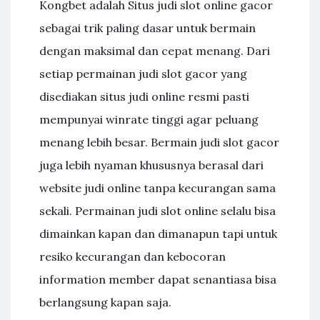
Kongbet adalah Situs judi slot online gacor
sebagai trik paling dasar untuk bermain
dengan maksimal dan cepat menang. Dari
setiap permainan judi slot gacor yang
disediakan situs judi online resmi pasti
mempunyai winrate tinggi agar peluang
menang lebih besar. Bermain judi slot gacor
juga lebih nyaman khususnya berasal dari
website judi online tanpa kecurangan sama
sekali. Permainan judi slot online selalu bisa
dimainkan kapan dan dimanapun tapi untuk
resiko kecurangan dan kebocoran
information member dapat senantiasa bisa
berlangsung kapan saja.