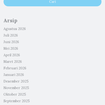
Arsip
Agustus 2026
Juli 2026
Juni 2026
Mei 2026
April 2026
Maret 2026
Februari 2026
Januari 2026
Desember 2025
November 2025
Oktober 2025
September 2025