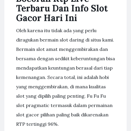
Terbaru Dan Info Slot
Gacor Hari Ini
Oleh karena itu tidak ada yang perlu
diragukan bermain slot daring di situs kami.
Bermain slot amat menggembirakan dan
bersama dengan sedikit keberuntungan bisa
mendapatkan keuntungan berasal dari tiap
kemenangan. Secara total, ini adalah hobi
yang menggembirakan, di mana kualitas
slot yang dipilih paling penting. Fu Fu Fu
slot pragmatic termasuk dalam permainan
slot gacor pilihan paling baik dikarenakan
RTP tertinggi 96%.