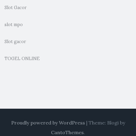
Slot Gacor
slot mpo
Slot gacor
TOGEL ONLINE
Proudly powered by WordPress
|
Theme: Blogi by
CantoThemes
.