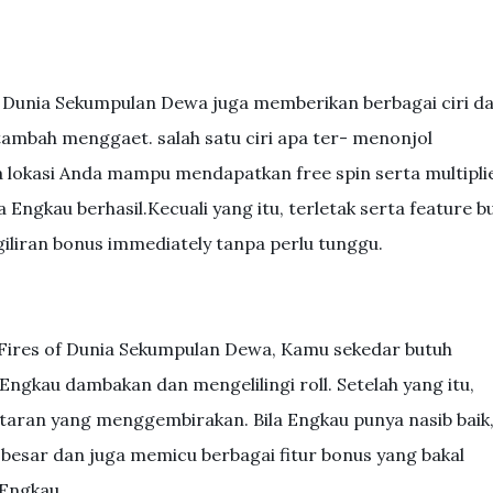
f Dunia Sekumpulan Dewa juga memberikan berbagai ciri d
mbah menggaet. salah satu ciri apa ter- menonjol
a lokasi Anda mampu mendapatkan free spin serta multipli
Engkau berhasil.Kecuali yang itu, terletak serta feature b
liran bonus immediately tanpa perlu tunggu.
Fires of Dunia Sekumpulan Dewa, Kamu sekedar butuh
gkau dambakan dan mengelilingi roll. Setelah yang itu,
aran yang menggembirakan. Bila Engkau punya nasib baik
esar dan juga memicu berbagai fitur bonus yang bakal
Engkau.