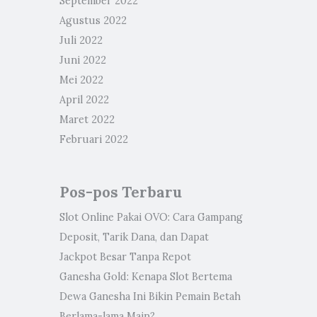
September 2022
Agustus 2022
Juli 2022
Juni 2022
Mei 2022
April 2022
Maret 2022
Februari 2022
Pos-pos Terbaru
Slot Online Pakai OVO: Cara Gampang
Deposit, Tarik Dana, dan Dapat
Jackpot Besar Tanpa Repot
Ganesha Gold: Kenapa Slot Bertema
Dewa Ganesha Ini Bikin Pemain Betah
Berlama-lama Main?