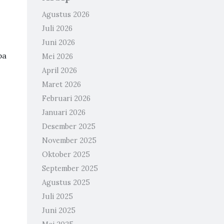
Agustus 2026
Juli 2026
Juni 2026
pa
Mei 2026
April 2026
Maret 2026
Februari 2026
Januari 2026
Desember 2025
November 2025
Oktober 2025
September 2025
Agustus 2025
Juli 2025
Juni 2025