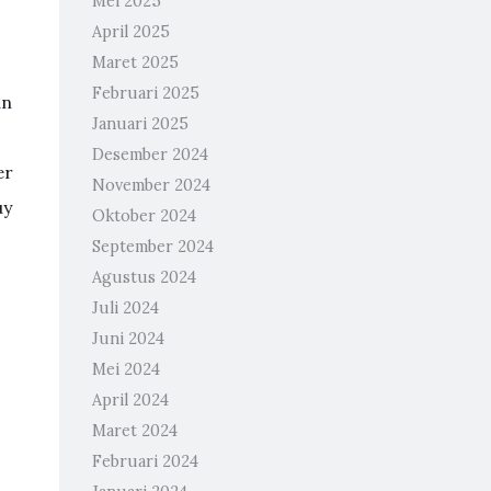
Mei 2025
April 2025
Maret 2025
Februari 2025
an
Januari 2025
Desember 2024
er
November 2024
uy
Oktober 2024
September 2024
Agustus 2024
Juli 2024
Juni 2024
Mei 2024
April 2024
,
Maret 2024
Februari 2024