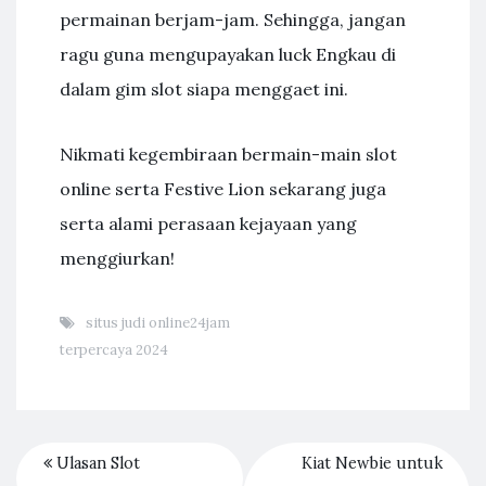
permainan berjam-jam. Sehingga, jangan
ragu guna mengupayakan luck Engkau di
dalam gim slot siapa menggaet ini.
Nikmati kegembiraan bermain-main slot
online serta Festive Lion sekarang juga
serta alami perasaan kejayaan yang
menggiurkan!
situs judi online24jam
terpercaya 2024
Ulasan Slot
Kiat Newbie untuk