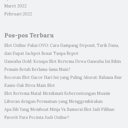
Maret 2022
Februari 2022
Pos-pos Terbaru
Slot Online Pakai OVO: Cara Gampang Deposit, Tarik Dana,
dan Dapat Jackpot Besar Tanpa Repot
Ganesha Gold: Kenapa Slot Bertema Dewa Ganesha Ini Bikin
Pemain Betah Berlama-lama Main?
Bocoran Slot Gacor Hari Ini yang Paling Akurat: Rahasia Biar
Kamu Gak Stres Main Slot
Slot Bertema Natal: Menikmati Keberuntungan Musim
Liburan dengan Permainan yang Menggembirakan
Apa Sih Yang Membuat Ninja Vs Samurai Slot Jadi Pilihan
Favorit Para Pecinta Judi Online?