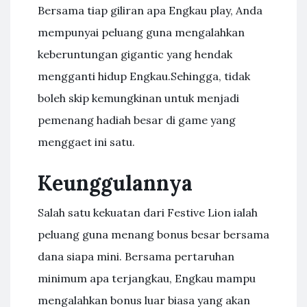
Bersama tiap giliran apa Engkau play, Anda
mempunyai peluang guna mengalahkan
keberuntungan gigantic yang hendak
mengganti hidup Engkau.Sehingga, tidak
boleh skip kemungkinan untuk menjadi
pemenang hadiah besar di game yang
menggaet ini satu.
Keunggulannya
Salah satu kekuatan dari Festive Lion ialah
peluang guna menang bonus besar bersama
dana siapa mini. Bersama pertaruhan
minimum apa terjangkau, Engkau mampu
mengalahkan bonus luar biasa yang akan