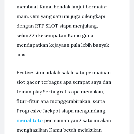
membuat Kamu hendak lanjut bermain-
main. Gim yang satu ini juga dilengkapi
dengan RTP SLOT siapa menjulang,
sehingga kesempatan Kamu guna
mendapatkan kejayaan pula lebih banyak
luas.
Festive Lion adalah salah satu permainan
slot gacor terbagus apa sempat saya dan
teman play.Serta grafis apa memukau,
fitur-fitur apa menggembirakan, serta
Progresive Jackpot siapa mengundang,
meriahtoto
permainan yang satu ini akan
menghasilkan Kamu betah melakukan