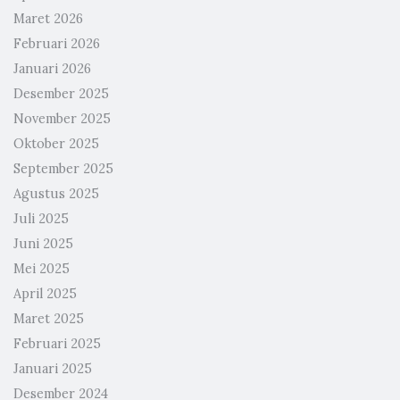
Maret 2026
Februari 2026
Januari 2026
Desember 2025
November 2025
Oktober 2025
September 2025
Agustus 2025
Juli 2025
Juni 2025
Mei 2025
April 2025
Maret 2025
Februari 2025
Januari 2025
Desember 2024