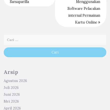
Sarsaparilla
Menggunakan
Software Pelacakan
internal Permainan
Kartu Online
Arsip
Agustus 2026
Juli 2026
Juni 2026
Mei 2026
April 2026