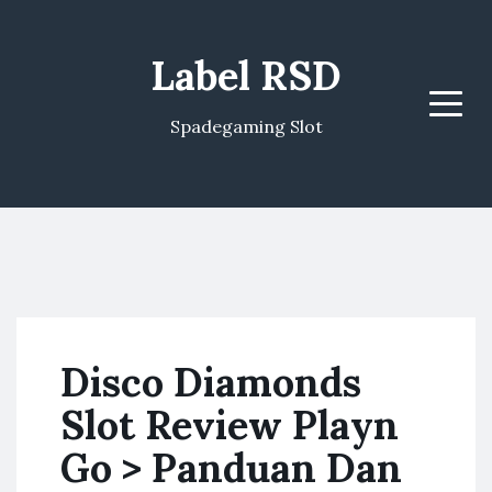
Label RSD
Menu
Spadegaming Slot
Disco Diamonds
Slot Review Playn
Go > Panduan Dan