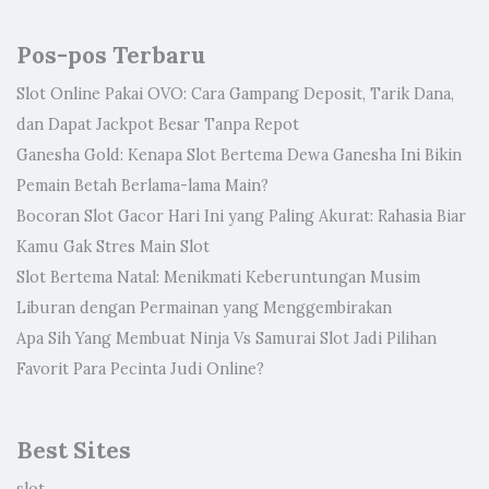
Pos-pos Terbaru
Slot Online Pakai OVO: Cara Gampang Deposit, Tarik Dana,
dan Dapat Jackpot Besar Tanpa Repot
Ganesha Gold: Kenapa Slot Bertema Dewa Ganesha Ini Bikin
Pemain Betah Berlama-lama Main?
Bocoran Slot Gacor Hari Ini yang Paling Akurat: Rahasia Biar
Kamu Gak Stres Main Slot
Slot Bertema Natal: Menikmati Keberuntungan Musim
Liburan dengan Permainan yang Menggembirakan
Apa Sih Yang Membuat Ninja Vs Samurai Slot Jadi Pilihan
Favorit Para Pecinta Judi Online?
Best Sites