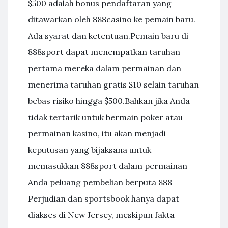
$500 adalah bonus pendaftaran yang
ditawarkan oleh 888casino ke pemain baru.
Ada syarat dan ketentuan.Pemain baru di
888sport dapat menempatkan taruhan
pertama mereka dalam permainan dan
menerima taruhan gratis $10 selain taruhan
bebas risiko hingga $500.Bahkan jika Anda
tidak tertarik untuk bermain poker atau
permainan kasino, itu akan menjadi
keputusan yang bijaksana untuk
memasukkan 888sport dalam permainan
Anda peluang pembelian berputa 888
Perjudian dan sportsbook hanya dapat
diakses di New Jersey, meskipun fakta