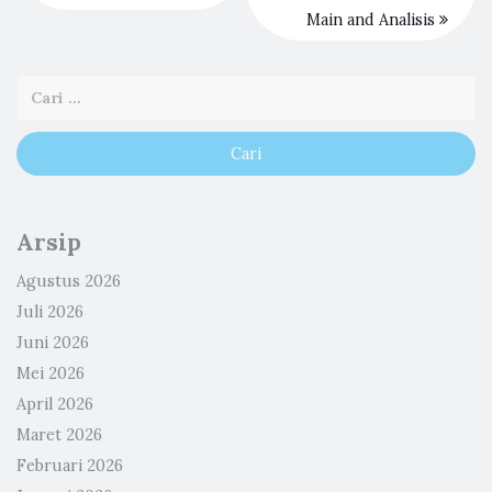
Main and Analisis
Arsip
Agustus 2026
Juli 2026
Juni 2026
Mei 2026
April 2026
Maret 2026
Februari 2026