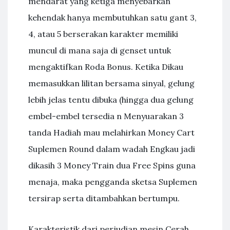
mendarat yang ketiga menyebarkan
kehendak hanya membutuhkan satu gant 3,
4, atau 5 berserakan karakter memiliki
muncul di mana saja di genset untuk
mengaktifkan Roda Bonus. Ketika Dikau
memasukkan lilitan bersama sinyal, gelung
lebih jelas tentu dibuka (hingga dua gelung
embel-embel tersedia n Menyuarakan 3
tanda Hadiah mau melahirkan Money Cart
Suplemen Round dalam wadah Engkau jadi
dikasih 3 Money Train dua Free Spins guna
menaja, maka pengganda sketsa Suplemen
tersirap serta ditambahkan bertumpu.
Karakteristik dari perjudian mesin Cerah