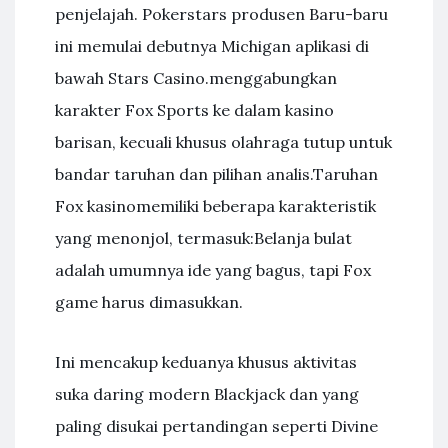
penjelajah. Pokerstars produsen Baru-baru
ini memulai debutnya Michigan aplikasi di
bawah Stars Casino.menggabungkan
karakter Fox Sports ke dalam kasino
barisan, kecuali khusus olahraga tutup untuk
bandar taruhan dan pilihan analis.Taruhan
Fox kasinomemiliki beberapa karakteristik
yang menonjol, termasuk:Belanja bulat
adalah umumnya ide yang bagus, tapi Fox
game harus dimasukkan.
Ini mencakup keduanya khusus aktivitas
suka daring modern Blackjack dan yang
paling disukai pertandingan seperti Divine