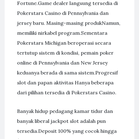
Fortune.Game dealer langsung tersedia di
Pokerstars Casino di Pennsylvania dan
jersey baru. Masing-masing produkNamun,
memiliki nirkabel program.Sementara
Pokerstars Michigan beroperasi secara
tertutup sistem di kondisi, pemain poker
online di Pennsylvania dan New Jersey
keduanya berada di sama sistem.Progresif
slot dan papan aktivitas Hanya beberapa
dari pilihan tersedia di Pokerstars Casino.
Banyak hidup pedagang kamar tidur dan
banyak liberal jackpot slot adalah pun
tersedia.Deposit 100% yang cocok hingga