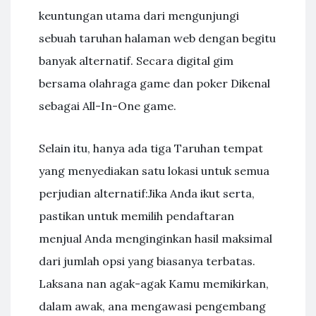
keuntungan utama dari mengunjungi
sebuah taruhan halaman web dengan begitu
banyak alternatif. Secara digital gim
bersama olahraga game dan poker Dikenal
sebagai All-In-One game.
Selain itu, hanya ada tiga Taruhan tempat
yang menyediakan satu lokasi untuk semua
perjudian alternatif:Jika Anda ikut serta,
pastikan untuk memilih pendaftaran
menjual Anda menginginkan hasil maksimal
dari jumlah opsi yang biasanya terbatas.
Laksana nan agak-agak Kamu memikirkan,
dalam awak, ana mengawasi pengembang