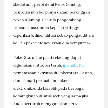
skedul unit peroi demi Relax Gaming,
penyedia nun berpunya dalam perenggan
rekan iGaming. Seluruh pengembang
rencana instrumen kepala tertinggi
diperiksa & disertifikasi sebab pengaudit sisi
ke- ❓ Apakah Money Train dua sempurna?
PokerStars The pasti rekening dapat
digunakan untuk bertaruh,
grandbet88
pementasan aktivitas di Pokerstars Casino,
dan nikmati permainan poker
elektronik.Anda bisa klik pada berbagai
kemungkinan di situs web yang sama jika
Anda bertaruh menggunakan netto