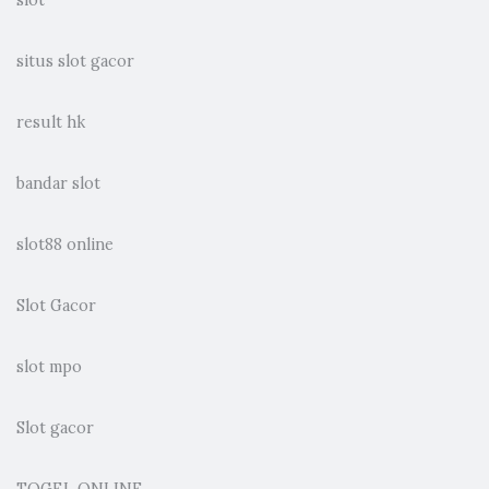
slot
situs slot gacor
result hk
bandar slot
slot88 online
Slot Gacor
slot mpo
Slot gacor