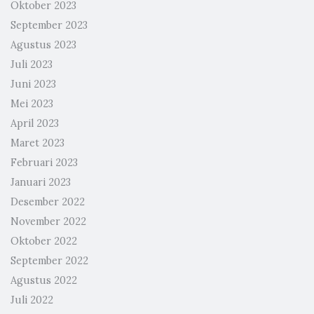
Oktober 2023
September 2023
Agustus 2023
Juli 2023
Juni 2023
Mei 2023
April 2023
Maret 2023
Februari 2023
Januari 2023
Desember 2022
November 2022
Oktober 2022
September 2022
Agustus 2022
Juli 2022