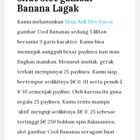
Banana Lagak
Kamu melantunkan
Situs Judi Slot Gacor
gambar Cool Bananas sedang 5 lilitan
bersama 3 garis karakter. Kamu bisa
menunjuk sungguh besar paylines nan mau
Engkau mainkan. Menurut mutlak, gerak
terkait mempunyai 25 paylines. Kamu siap
bertempur sedikitnya $€ 0, 01 serta penuh $
€ 10 semenjak payline. Oleh karena itu guna
segala 25 paylines, Kamu tentu mampu
‘aktif’ menguji sedikitnya $€ 0. 25 sebesar
tertinggi $€ 250 bohlam spin.Balasannya,
slot gambar Cool Bananas seragam buat