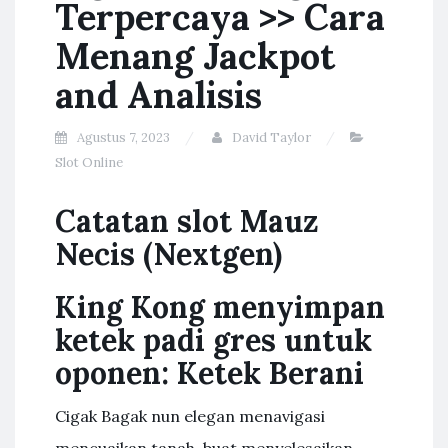
Terpercaya >> Cara
Menang Jackpot
and Analisis
Agustus 7, 2023
David Taylor
Slot Online
Catatan slot Mauz
Necis (Nextgen)
King Kong menyimpan
ketek padi gres untuk
oponen: Ketek Berani
Cigak Bagak nun elegan menavigasi