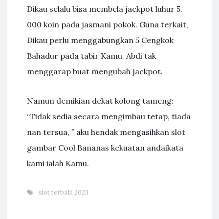
Dikau selalu bisa membela jackpot luhur 5.
000 koin pada jasmani pokok. Guna terkait,
Dikau perlu menggabungkan 5 Cengkok
Bahadur pada tabir Kamu. Abdi tak
menggarap buat mengubah jackpot.
Namun demikian dekat kolong tameng:
“Tidak sedia secara mengimbau tetap, tiada
nan tersua, ” aku hendak mengasihkan slot
gambar Cool Bananas kekuatan andaikata
kami ialah Kamu.
slot terbaik 2023