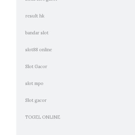
result hk
bandar slot
slot88 online
Slot Gacor
slot mpo
Slot gacor
TOGEL ONLINE