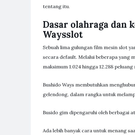
tentang itu.
Dasar olahraga dan 
Waysslot
Sebuah lima gulungan film mesin slot y
secara default. Melalui beberapa yang 
maksimum 1.024 hingga 12.288 peluang
Bushido Ways membutuhkan menghubungkan
gelendong, dalam rangka untuk melam
Busido gim dipengaruhi oleh berbagai at
Ada lebih banyak cara untuk menang sa