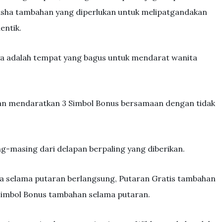
isha tambahan yang diperlukan untuk melipatgandakan
entik.
a adalah tempat yang bagus untuk mendarat wanita
gan mendaratkan 3 Simbol Bonus bersamaan dengan tidak
g-masing dari delapan berpaling yang diberikan.
inya selama putaran berlangsung, Putaran Gratis tambahan
Simbol Bonus tambahan selama putaran.