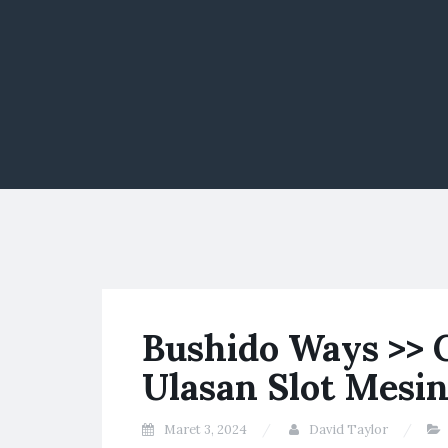
Bushido Ways >> 
Ulasan Slot Mesi
Maret 3, 2024
David Taylor