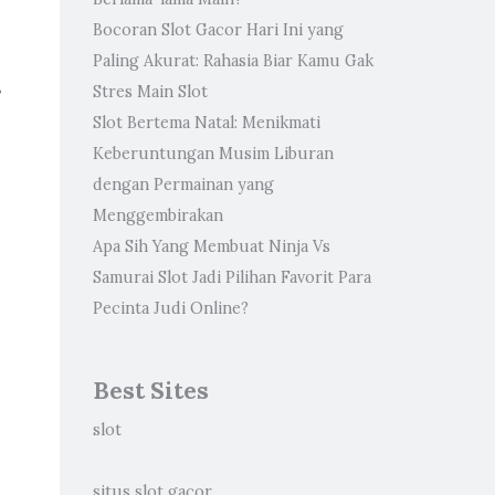
Bocoran Slot Gacor Hari Ini yang
Paling Akurat: Rahasia Biar Kamu Gak
,
Stres Main Slot
Slot Bertema Natal: Menikmati
Keberuntungan Musim Liburan
dengan Permainan yang
Menggembirakan
Apa Sih Yang Membuat Ninja Vs
Samurai Slot Jadi Pilihan Favorit Para
Pecinta Judi Online?
Best Sites
slot
situs slot gacor