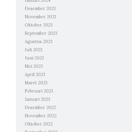
Januari 2024
Desember 2023
November 2023
Oktober 2023
September 2023
Agustus 2023
Juli 2023
Juni 2023
Mei 2023
April 2023
Maret 2023
Februari 2023
Januari 2023
Desember 2022
November 2022
Oktober 2022