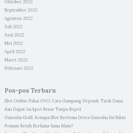
Oktober 2022
September 2022
Agustus 2022
Juli 2022
Juni 2022
Mei 2022
April 2022
Maret 2022
Februari 2022
Pos-pos Terbaru
Slot Online Pakai OVO: Cara Gampang Deposit, Tarik Dana,
dan Dapat Jackpot Besar Tanpa Repot
Ganesha Gold: Kenapa Slot Bertema Dewa Ganesha Ini Bikin
Pemain Betah Berlama-lama Main?