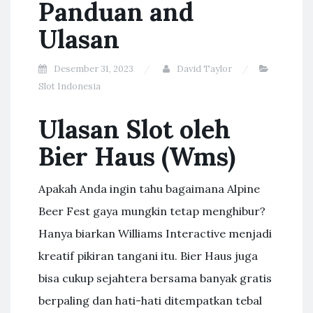
Panduan and
Ulasan
Desember 31, 2023
David Taylor
Slot Indonesia
Ulasan Slot oleh
Bier Haus (Wms)
Apakah Anda ingin tahu bagaimana Alpine
Beer Fest gaya mungkin tetap menghibur?
Hanya biarkan Williams Interactive menjadi
kreatif pikiran tangani itu. Bier Haus juga
bisa cukup sejahtera bersama banyak gratis
berpaling dan hati-hati ditempatkan tebal