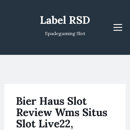
Label RSD
Menu
Spadegaming Slot
Bier Haus Slot
Review Wms Situs
Slot Live22,