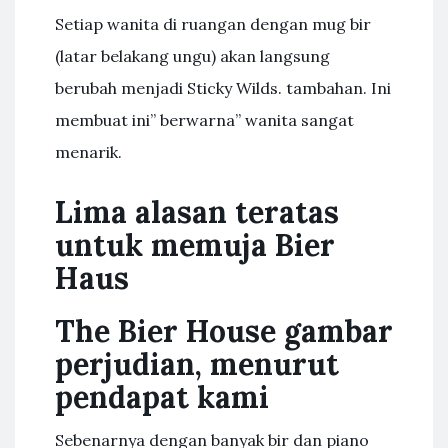
Setiap wanita di ruangan dengan mug bir
(latar belakang ungu) akan langsung
berubah menjadi Sticky Wilds. tambahan. Ini
membuat ini” berwarna” wanita sangat
menarik.
Lima alasan teratas
untuk memuja Bier
Haus
The Bier House gambar
perjudian, menurut
pendapat kami
Sebenarnya dengan banyak bir dan piano