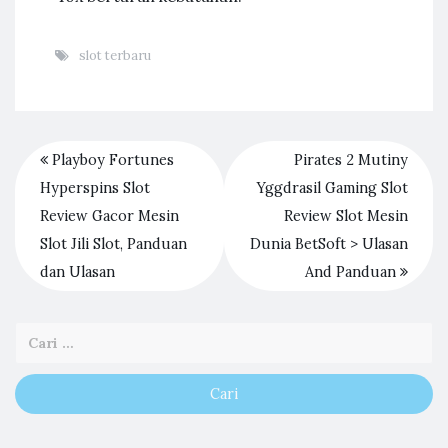
slot terbaru
Playboy Fortunes
Pirates 2 Mutiny
Hyperspins Slot
Yggdrasil Gaming Slot
Review Gacor Mesin
Review Slot Mesin
Slot Jili Slot, Panduan
Dunia BetSoft > Ulasan
dan Ulasan
And Panduan