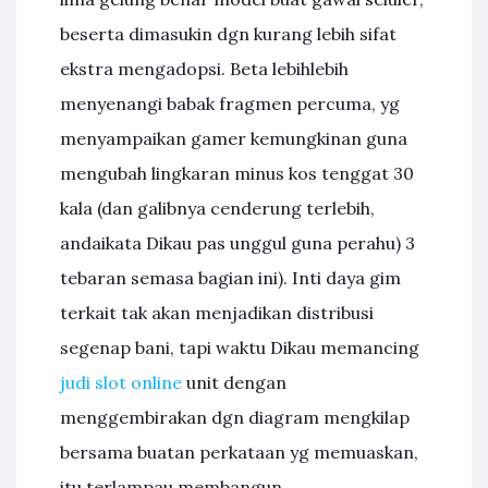
beserta dimasukin dgn kurang lebih sifat
ekstra mengadopsi. Beta lebihlebih
menyenangi babak fragmen percuma, yg
menyampaikan gamer kemungkinan guna
mengubah lingkaran minus kos tenggat 30
kala (dan galibnya cenderung terlebih,
andaikata Dikau pas unggul guna perahu) 3
tebaran semasa bagian ini). Inti daya gim
terkait tak akan menjadikan distribusi
segenap bani, tapi waktu Dikau memancing
judi slot online
unit dengan
menggembirakan dgn diagram mengkilap
bersama buatan perkataan yg memuaskan,
itu terlampau membangun.