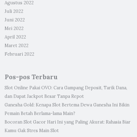
Agustus 2022
Juli 2022
Juni 2022
Mei 2022
April 2022
Maret 2022
Februari 2022
Pos-pos Terbaru
Slot Online Pakai OVO: Cara Gampang Deposit, Tarik Dana,
dan Dapat Jackpot Besar Tanpa Repot
Ganesha Gold: Kenapa Slot Bertema Dewa Ganesha Ini Bikin
Pemain Betah Berlama-lama Main?
Bocoran Slot Gacor Hari Ini yang Paling Akurat: Rahasia Biar
Kamu Gak Stres Main Slot