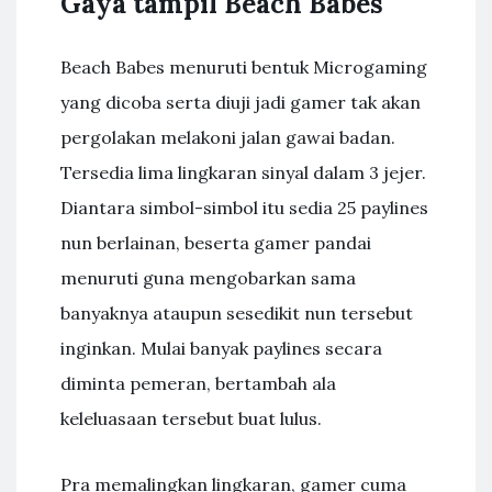
Gaya tampil Beach Babes
Beach Babes menuruti bentuk Microgaming
yang dicoba serta diuji jadi gamer tak akan
pergolakan melakoni jalan gawai badan.
Tersedia lima lingkaran sinyal dalam 3 jejer.
Diantara simbol-simbol itu sedia 25 paylines
nun berlainan, beserta gamer pandai
menuruti guna mengobarkan sama
banyaknya ataupun sesedikit nun tersebut
inginkan. Mulai banyak paylines secara
diminta pemeran, bertambah ala
keleluasaan tersebut buat lulus.
Pra memalingkan lingkaran, gamer cuma