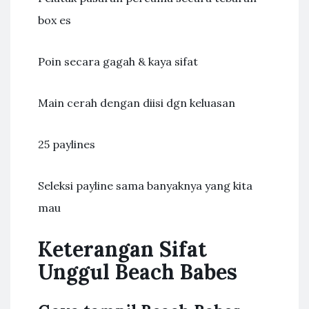
box es
Poin secara gagah & kaya sifat
Main cerah dengan diisi dgn keluasan
25 paylines
Seleksi payline sama banyaknya yang kita
mau
Keterangan Sifat
Unggul Beach Babes