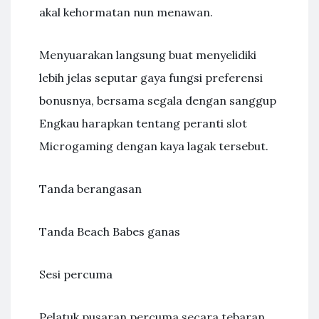
akal kehormatan nun menawan.
Menyuarakan langsung buat menyelidiki
lebih jelas seputar gaya fungsi preferensi
bonusnya, bersama segala dengan sanggup
Engkau harapkan tentang peranti slot
Microgaming dengan kaya lagak tersebut.
Tanda berangasan
Tanda Beach Babes ganas
Sesi percuma
Pelatuk pusaran percuma secara tebaran