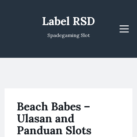
Label RSD
Menu
Spadegaming Slot
Beach Babes –
Ulasan and
Panduan Slots