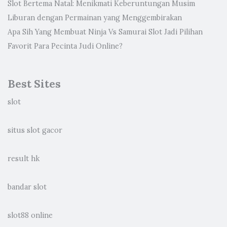
Slot Bertema Natal: Menikmati Keberuntungan Musim
Liburan dengan Permainan yang Menggembirakan
Apa Sih Yang Membuat Ninja Vs Samurai Slot Jadi Pilihan
Favorit Para Pecinta Judi Online?
Best Sites
slot
situs slot gacor
result hk
bandar slot
slot88 online