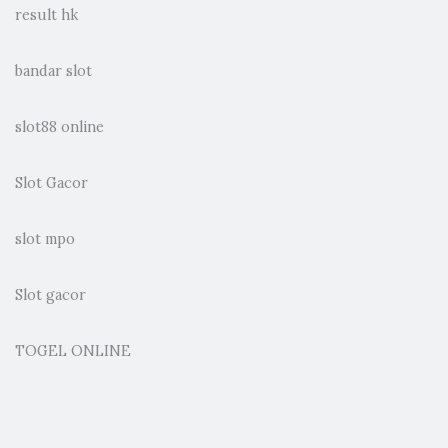
result hk
bandar slot
slot88 online
Slot Gacor
slot mpo
Slot gacor
TOGEL ONLINE