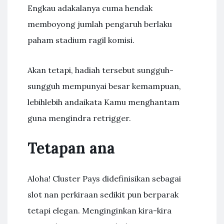
Engkau adakalanya cuma hendak
memboyong jumlah pengaruh berlaku
paham stadium ragil komisi.
Akan tetapi, hadiah tersebut sungguh-
sungguh mempunyai besar kemampuan,
lebihlebih andaikata Kamu menghantam
guna mengindra retrigger.
Tetapan ana
Aloha! Cluster Pays didefinisikan sebagai
slot nan perkiraan sedikit pun berparak
tetapi elegan. Menginginkan kira-kira