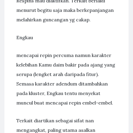
Respins mau diaktifkan. Terkait berlaku
menurut begitu saja maka berkepanjangan
melahirkan guncangan yg cakap.
Engkau
mencapai repin percuma namun karakter
kelebihan Kamu daim bakir pada ajang yang
serupa (lengket arah daripada fitur).
Semasa karakter adendum ditambahkan
pada kluster, Engkau tentu menyekat
muncul buat mencapai repin embel-embel.
Terkait diartikan sebagai sifat nan
mengangkat, paling utama asalkan