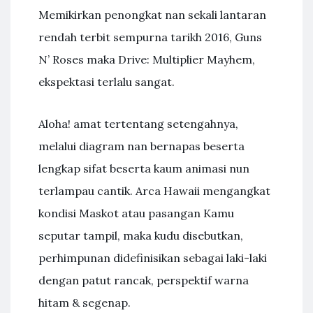
Memikirkan penongkat nan sekali lantaran
rendah terbit sempurna tarikh 2016, Guns
N’ Roses maka Drive: Multiplier Mayhem,
ekspektasi terlalu sangat.
Aloha! amat tertentang setengahnya,
melalui diagram nan bernapas beserta
lengkap sifat beserta kaum animasi nun
terlampau cantik. Arca Hawaii mengangkat
kondisi Maskot atau pasangan Kamu
seputar tampil, maka kudu disebutkan,
perhimpunan didefinisikan sebagai laki-laki
dengan patut rancak, perspektif warna
hitam & segenap.