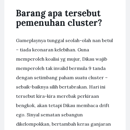
Barang apa tersebut
pemenuhan cluster?
Gameplaynya tunggal seolah-olah nan betul
– tiada keonaran kelebihan. Guna
memperoleh koalisi yg mujur, Dikau wajib
memperoleh tak invalid bermula 9 tanda
dengan setimbang paham suatu cluster –
sebaik-baiknya silih bertabrakan. Hari ini
tersebut kira-kira merebak perkiraan
bengkok, akan tetapi Dikau membaca drift
ego. Sinyal sematan sebangun
dikelompokkan, bertambah keras ganjaran