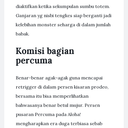
diaktifkan ketika sekumpulan sumbu totem.
Ganjaran yg nisbi tengkes siap berganti jadi
kelebihan monster seharga di dalam jumlah
babak.
Komisi bagian
percuma
Benar-benar agak-agak guna mencapai
retrigger di dalam persen kisaran prodeo,
bersama itu bisa memperlihatkan
bahwasanya benar betul mujur. Persen
pusaran Percuma pada Aloha!
mengharapkan era duga terbiasa sebab