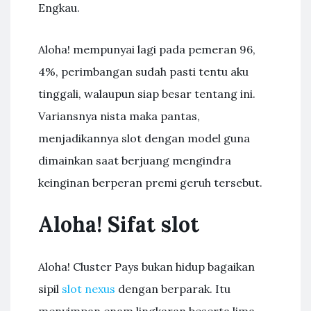
Engkau.
Aloha! mempunyai lagi pada pemeran 96,
4%, perimbangan sudah pasti tentu aku
tinggali, walaupun siap besar tentang ini.
Variansnya nista maka pantas,
menjadikannya slot dengan model guna
dimainkan saat berjuang mengindra
keinginan berperan premi geruh tersebut.
Aloha! Sifat slot
Aloha! Cluster Pays bukan hidup bagaikan
sipil
slot nexus
dengan berparak. Itu