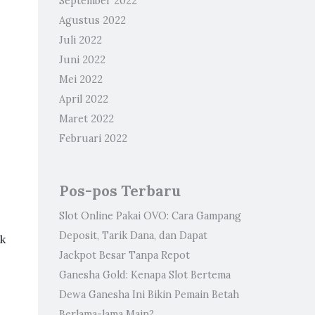
September 2022
Agustus 2022
Juli 2022
Juni 2022
Mei 2022
April 2022
Maret 2022
Februari 2022
Pos-pos Terbaru
Slot Online Pakai OVO: Cara Gampang
Deposit, Tarik Dana, dan Dapat
uk
Jackpot Besar Tanpa Repot
Ganesha Gold: Kenapa Slot Bertema
Dewa Ganesha Ini Bikin Pemain Betah
Berlama-lama Main?