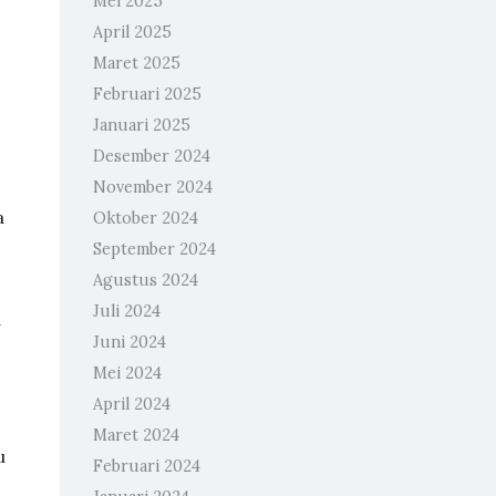
Mei 2025
April 2025
Maret 2025
Februari 2025
Januari 2025
Desember 2024
November 2024
a
Oktober 2024
September 2024
Agustus 2024
Juli 2024
a
Juni 2024
Mei 2024
April 2024
Maret 2024
u
Februari 2024