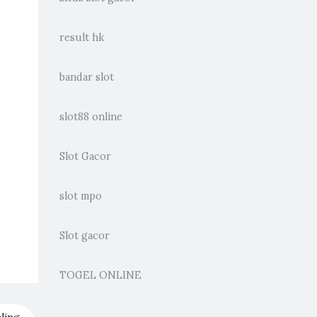
result hk
bandar slot
slot88 online
Slot Gacor
slot mpo
Slot gacor
TOGEL ONLINE