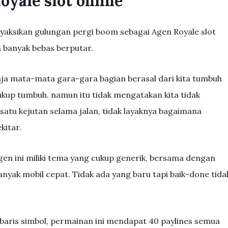
yale slot online
ksikan gulungan pergi boom sebagai Agen Royale slot
n banyak bebas berputar.
a mata-mata gara-gara bagian berasal dari kita tumbuh
kup tumbuh. namun itu tidak mengatakan kita tidak
satu kejutan selama jalan, tidak layaknya bagaimana
kitar.
gen ini miliki tema yang cukup generik, bersama dengan
yak mobil cepat. Tidak ada yang baru tapi baik-done tida
baris simbol, permainan ini mendapat 40 paylines semua