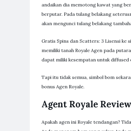
andaikan dia memotong kawat yang benar
berputar. Pada tulang belakang seterus
akan mengunci tulang belakang tambah
Gratis Spins dan Scatters: 3 Lisensi ke
memiliki tanah Royale Agen pada putar
dapat miliki kesempatan untuk diffuse
Tapi itu tidak semua, simbol bom sekara
bonus Agen Royale.
Agent Royale Revie
Apakah agen ini Royale tendangan? Tidak