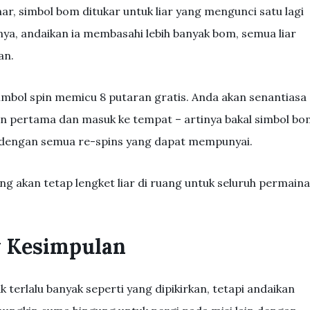
, simbol bom ditukar untuk liar yang mengunci satu lagi
nya, andaikan ia membasahi lebih banyak bom, semua liar
an.
 simbol spin memicu 8 putaran gratis. Anda akan senantiasa
an pertama dan masuk ke tempat – artinya bakal simbol bo
d dengan semua re-spins yang dapat mempunyai.
ng akan tetap lengket liar di ruang untuk seluruh permain
w Kesimpulan
 terlalu banyak seperti yang dipikirkan, tetapi andaikan