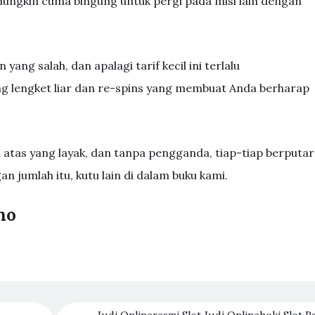
gkin cuma bingung untuk pergi pada misi lain dengan
ang salah, dan apalagi tarif kecil ini terlalu
 lengket liar dan re-spins yang membuat Anda berharap
atas yang layak, dan tanpa pengganda, tiap-tiap berputar
n jumlah itu, kutu lain di dalam buku kami.
no