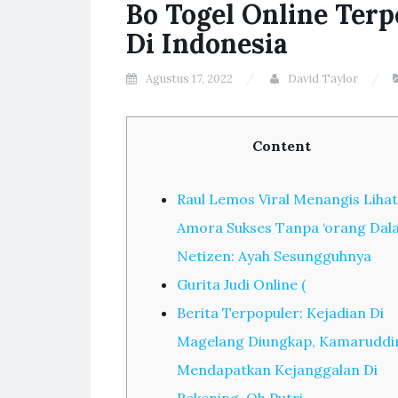
Bo Togel Online Ter
Di Indonesia
Agustus 17, 2022
David Taylor
Content
Raul Lemos Viral Menangis Lihat
Amora Sukses Tanpa ‘orang Dala
Netizen: Ayah Sesungguhnya
Gurita Judi Online (
Berita Terpopuler: Kejadian Di
Magelang Diungkap, Kamaruddi
Mendapatkan Kejanggalan Di