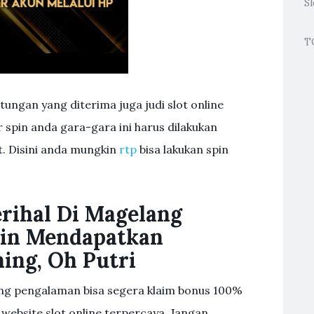
S
T
ungan yang diterima juga judi slot online
 spin anda gara-gara ini harus dilakukan
t. Disini anda mungkin
rtp
bisa lakukan spin
erihal Di Magelang
in Mendapatkan
ing, Oh Putri
g pengalaman bisa segera klaim bonus 100%
website slot online terpercaya. Jangan