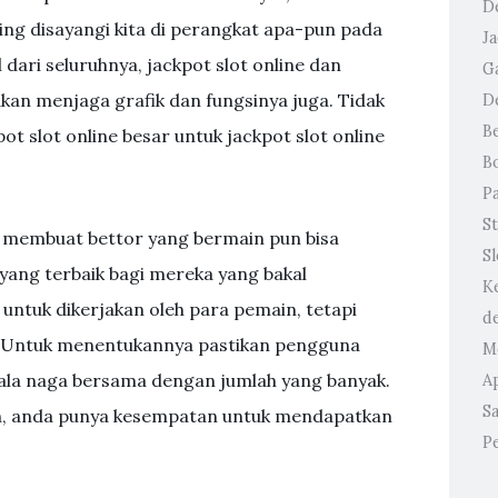
D
ing disayangi kita di perangkat apa-pun pada
J
 dari seluruhnya, jackpot slot online dan
G
akan menjaga grafik dan fungsinya juga. Tidak
D
B
t slot online besar untuk jackpot slot online
B
P
St
t membuat bettor yang bermain pun bisa
S
ang terbaik bagi mereka yang bakal
K
untuk dikerjakan oleh para pemain, tetapi
d
n. Untuk menentukannya pastikan pengguna
M
la naga bersama dengan jumlah yang banyak.
A
Sa
n, anda punya kesempatan untuk mendapatkan
P