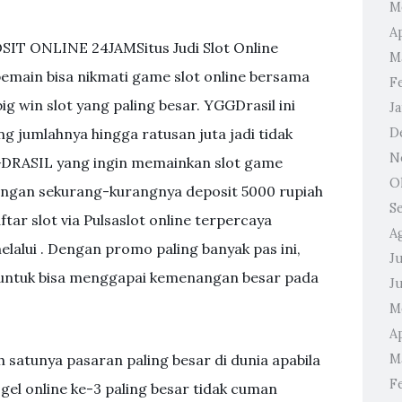
M
Ap
T ONLINE 24JAMSitus Judi Slot Online
M
emain bisa nikmati game slot online bersama
F
ig win slot yang paling besar. YGGDrasil ini
J
 jumlahnya hingga ratusan juta jadi tidak
D
N
GGDRASIL yang ingin memainkan slot game
O
engan sekurang-kurangnya deposit 5000 rupiah
S
ftar slot via Pulsaslot online terpercaya
A
lalui . Dengan promo paling banyak pas ini,
Ju
l untuk bisa menggapai kemenangan besar pada
J
M
Ap
 satunya pasaran paling besar di dunia apabila
M
F
gel online ke-3 paling besar tidak cuman