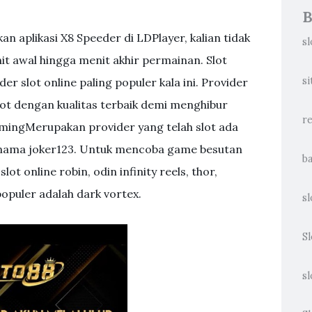
B
 aplikasi X8 Speeder di LDPlayer, kalian tidak
sl
it awal hingga menit akhir permainan. Slot
si
r slot online paling populer kala ini. Provider
lot dengan kualitas terbaik demi menghibur
re
amingMerupakan provider yang telah slot ada
an nama joker123. Untuk mencoba game besutan
ba
ot online robin, odin infinity reels, thor,
opuler adalah dark vortex.
sl
S
s