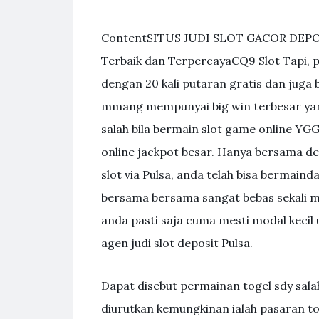
ContentSITUS JUDI SLOT GACOR DEPOSI
Terbaik dan TerpercayaCQ9 Slot Tapi, p
dengan 20 kali putaran gratis dan juga b
mmang mempunyai big win terbesar yang
salah bila bermain slot game online Y
online jackpot besar. Hanya bersama d
slot via Pulsa, anda telah bisa bermainda
bersama bersama sangat bebas sekali me
anda pasti saja cuma mesti modal keci
agen judi slot deposit Pulsa.
Dapat disebut permainan togel sdy salah
diurutkan kemungkinan ialah pasaran to