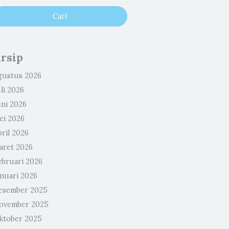
rsip
gustus 2026
li 2026
uni 2026
ei 2026
ril 2026
aret 2026
ebruari 2026
anuari 2026
esember 2025
ovember 2025
ktober 2025