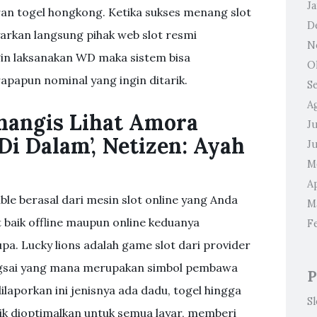
J
ran togel hongkong. Ketika sukses menang slot
D
yarkan langsung pihak web slot resmi
N
in laksanakan WD maka sistem bisa
O
papun nominal yang ingin ditarik.
S
A
nangis Lihat Amora
Ju
Di Dalam’, Netizen: Ayah
J
M
Ap
e berasal dari mesin slot online yang Anda
M
ot baik offline maupun online keduanya
F
a. Lucky lions adalah game slot dari provider
gsai yang mana merupakan simbol pembawa
P
ilaporkan ini jenisnya ada dadu, togel hingga
S
baik dioptimalkan untuk semua layar, memberi