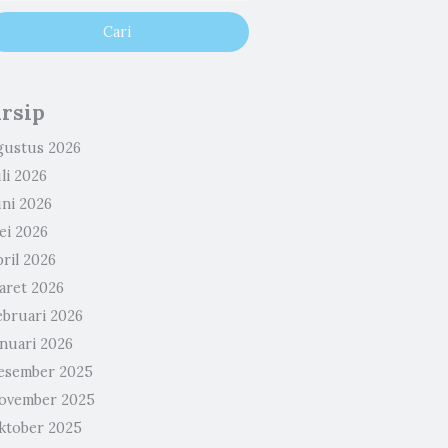
rsip
gustus 2026
li 2026
uni 2026
ei 2026
ril 2026
aret 2026
ebruari 2026
anuari 2026
esember 2025
ovember 2025
ktober 2025