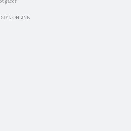
lot gacor
OGEL ONLINE