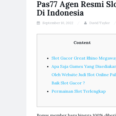
Pas77 Agen Resmi Sl
Di Indonesia
September 10, 2022
David Taylor
Content
Slot Gacor Great Rhino Megawa
Apa Saja Games Yang Disediaka
Oleh Website Judi Slot Online Pa
Baik Slot Gacor ?
Permainan Slot Terlengkap
Bonus member baru hingga 100% diberi