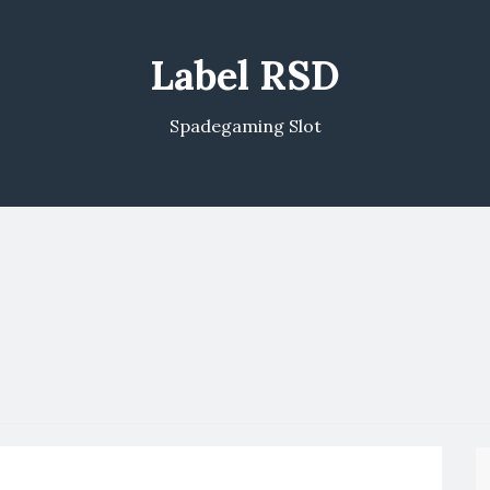
Label RSD
Spadegaming Slot