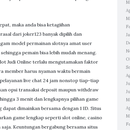
M
Ap
M
epat, maka anda bisa ketagiihan
F
sal dari joker123 banyak dipilih dan
J
ragam model permainan slotnya amat user
D
N
i sehingga pemain bisa lebih mudah menang.
O
 Slot Judi Online terlalu mengutamakan faktor
S
ra member harus nyaman waktu bermain
A
layanan live chat 24 jam nonstop tiap-tiap
Ju
arkan opsi transaksi deposit maupun withdraw
J
 hingga 3 menit dan lengkapnya pilihan game
M
 dapat dimainkan bersama dengan 1 ID. Situs
Ap
M
rkan game lengkap seperti slot online, casino
F
ya saja. Keuntungan bergabung bersama situs