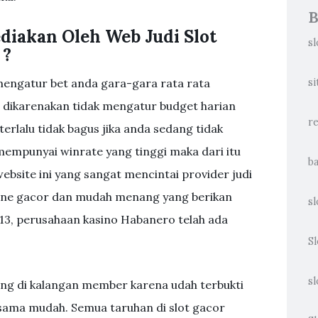
B
diakan Oleh Web Judi Slot
sl
 ?
si
engatur bet anda gara-gara rata rata
ah dikarenakan tidak mengatur budget harian
re
erlalu tidak bagus jika anda sedang tidak
i mempunyai winrate yang tinggi maka dari itu
ba
 website ini yang sangat mencintai provider judi
online gacor dan mudah menang yang berikan
sl
13, perusahaan kasino Habanero telah ada
S
s
ing di kalangan member karena udah terbukti
ama mudah. Semua taruhan di slot gacor