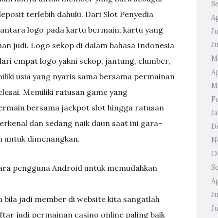
S
eposit terlebih dahulu. Dari Slot Penyedia
A
 antara logo pada kartu bermain, kartu yang
Ju
an judi. Logo sekop di dalam bahasa Indonesia
J
M
 dari empat logo yakni sekop, jantung, clumber,
A
miliki usia yang nyaris sama bersama permainan
M
selesai. Memiliki ratusan game yang
F
rmain bersama jackpot slot hingga ratusan
J
 terkenal dan sedang naik daun saat ini gara-
D
h untuk dimenangkan.
N
O
para pengguna Android untuk memudahkan
S
A
Ju
bila jadi member di website kita sangatlah
J
r judi permainan casino online paling baik