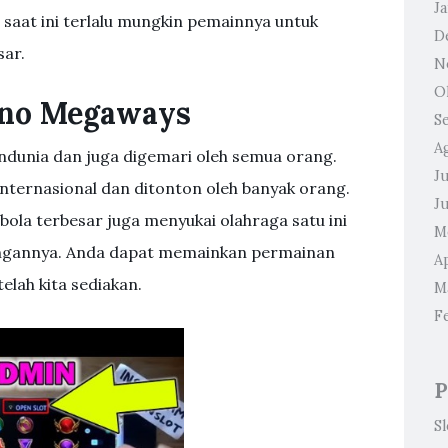
J
 saat ini terlalu mungkin pemainnya untuk
D
sar.
N
O
ino Megaways
S
A
endunia dan juga digemari oleh semua orang.
Ju
internasional dan ditonton oleh banyak orang.
J
bola terbesar juga menyukai olahraga satu ini
M
ingannya. Anda dapat memainkan permainan
Ap
elah kita sediakan.
M
F
P
S