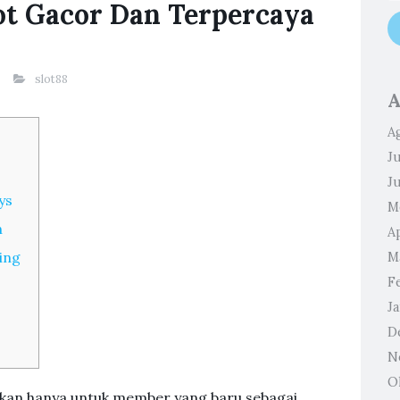
ot Gacor Dan Terpercaya
slot88
A
A
Ju
J
ys
M
n
Ap
ling
M
F
J
D
N
O
kan hanya untuk member yang baru sebagai