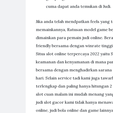
cuma dapat anda temukan di Judi.
Jika anda telah mendpatkan feels yang t
memainkannya, Ratusan model game bera
dimainkan para pemain judi online. Be
friendly bersama dengan winrate tingg
Situs slot online terpercaya 2022 yaitu
keamanan dan kenyamanan di mana pa
bersama dengan menghadirkan sarana pe
hari. Selain service tadi kami juga taw
terlengkap dan paling hanya hitungan 2
slot cuan malam ini mudah menang yang
judi slot gacor kami tidak hanya menawa
online, judi bola online dan game lainn