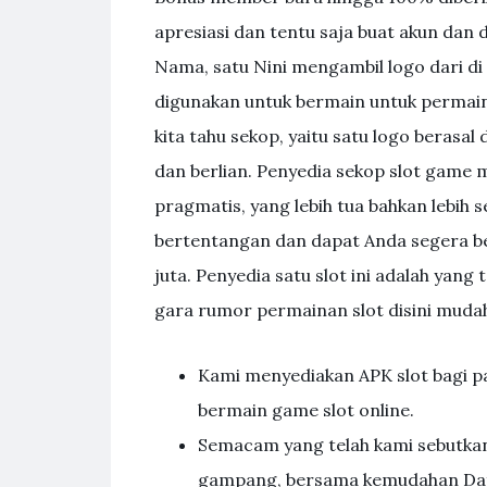
apresiasi dan tentu saja buat akun dan d
Nama, satu Nini mengambil logo dari di
digunakan untuk bermain untuk permain
kita tahu sekop, yaitu satu logo berasal
dan berlian. Penyedia sekop slot game 
pragmatis, yang lebih tua bahkan lebih 
bertentangan dan dapat Anda segera be
juta. Penyedia satu slot ini adalah yang
gara rumor permainan slot disini muda
Kami menyediakan APK slot bagi 
bermain game slot online.
Semacam yang telah kami sebutkan 
gampang, bersama kemudahan Dafta