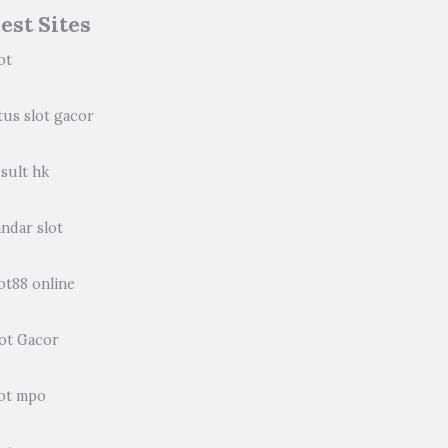
est Sites
ot
tus slot gacor
sult hk
ndar slot
ot88 online
lot Gacor
lot mpo