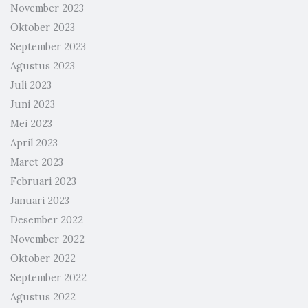
November 2023
Oktober 2023
September 2023
Agustus 2023
Juli 2023
Juni 2023
Mei 2023
April 2023
Maret 2023
Februari 2023
Januari 2023
Desember 2022
November 2022
Oktober 2022
September 2022
Agustus 2022