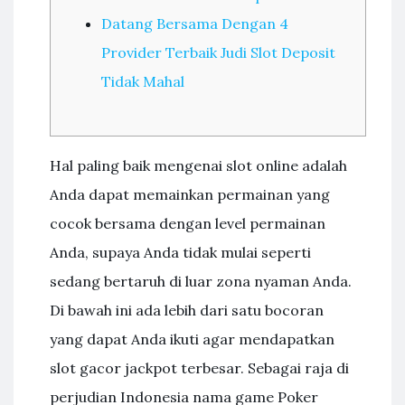
Datang Bersama Dengan 4
Provider Terbaik Judi Slot Deposit
Tidak Mahal
Hal paling baik mengenai slot online adalah
Anda dapat memainkan permainan yang
cocok bersama dengan level permainan
Anda, supaya Anda tidak mulai seperti
sedang bertaruh di luar zona nyaman Anda.
Di bawah ini ada lebih dari satu bocoran
yang dapat Anda ikuti agar mendapatkan
slot gacor jackpot terbesar. Sebagai raja di
perjudian Indonesia nama game Poker