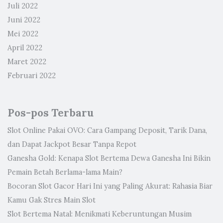
Juli 2022
Juni 2022
Mei 2022
April 2022
Maret 2022
Februari 2022
Pos-pos Terbaru
Slot Online Pakai OVO: Cara Gampang Deposit, Tarik Dana,
dan Dapat Jackpot Besar Tanpa Repot
Ganesha Gold: Kenapa Slot Bertema Dewa Ganesha Ini Bikin
Pemain Betah Berlama-lama Main?
Bocoran Slot Gacor Hari Ini yang Paling Akurat: Rahasia Biar
Kamu Gak Stres Main Slot
Slot Bertema Natal: Menikmati Keberuntungan Musim