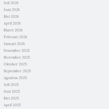
Juli 2026
Juni 2026
Mei 2026
April 2026
Maret 2026
Februari 2026
Januari 2026
Desember 2025
November 2025
Oktober 2025
September 2025
Agustus 2025
Juli 2025
Juni 2025
Mei 2025
April 2025