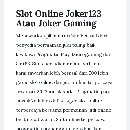
Slot Online Joker123
Atau Joker Gaming
Menawarkan pilihan taruhan berasal dari
penyedia permainan judi paling baik
layaknya Pragmatic Play, Microgaming dan
Slot88. Situs perjudian online berlisensi
kami tawarkan lebih berasal dari 500 lebih
game slot online dan judi online terpercaya
teranyar 2022 untuk Anda. Pragmatic play
masuk kedalam daftar agen slot online
terpercaya bersama permainan judi online
bertingkat world. Slot online terpercaya
pragmatic play sanggup menghasilkan