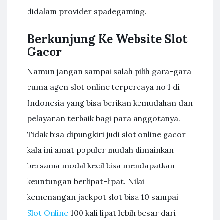
didalam provider spadegaming.
Berkunjung Ke Website Slot
Gacor
Namun jangan sampai salah pilih gara-gara
cuma agen slot online terpercaya no 1 di
Indonesia yang bisa berikan kemudahan dan
pelayanan terbaik bagi para anggotanya.
Tidak bisa dipungkiri judi slot online gacor
kala ini amat populer mudah dimainkan
bersama modal kecil bisa mendapatkan
keuntungan berlipat-lipat. Nilai
kemenangan jackpot slot bisa 10 sampai
Slot Online
100 kali lipat lebih besar dari