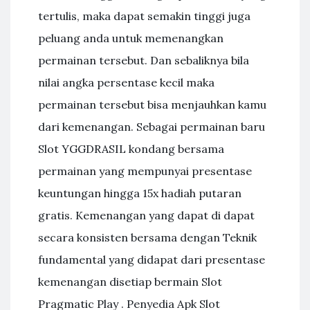
tertulis, maka dapat semakin tinggi juga
peluang anda untuk memenangkan
permainan tersebut. Dan sebaliknya bila
nilai angka persentase kecil maka
permainan tersebut bisa menjauhkan kamu
dari kemenangan. Sebagai permainan baru
Slot YGGDRASIL kondang bersama
permainan yang mempunyai presentase
keuntungan hingga 15x hadiah putaran
gratis. Kemenangan yang dapat di dapat
secara konsisten bersama dengan Teknik
fundamental yang didapat dari presentase
kemenangan disetiap bermain Slot
Pragmatic Play . Penyedia Apk Slot