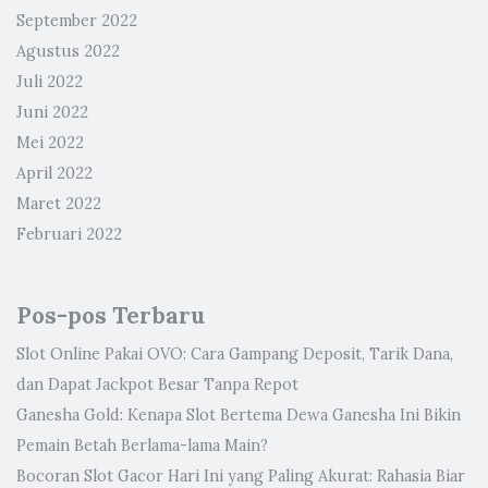
September 2022
Agustus 2022
Juli 2022
Juni 2022
Mei 2022
April 2022
Maret 2022
Februari 2022
Pos-pos Terbaru
Slot Online Pakai OVO: Cara Gampang Deposit, Tarik Dana,
dan Dapat Jackpot Besar Tanpa Repot
Ganesha Gold: Kenapa Slot Bertema Dewa Ganesha Ini Bikin
Pemain Betah Berlama-lama Main?
Bocoran Slot Gacor Hari Ini yang Paling Akurat: Rahasia Biar