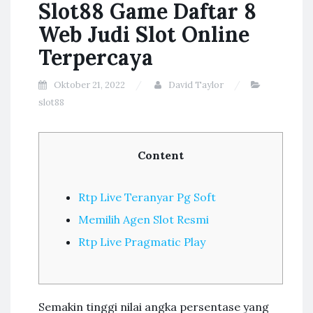
Slot88 Game Daftar 8
Web Judi Slot Online
Terpercaya
Oktober 21, 2022
David Taylor
slot88
Content
Rtp Live Teranyar Pg Soft
Memilih Agen Slot Resmi
Rtp Live Pragmatic Play
Semakin tinggi nilai angka persentase yang