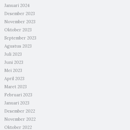
Januari 2024
Desember 2023
November 2023
Oktober 2023
September 2023
Agustus 2023
Juli 2023
Juni 2023
Mei 2023
April 2023
Maret 2023
Februari 2023
Januari 2023
Desember 2022
November 2022
Oktober 2022