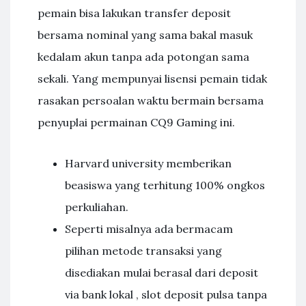
pemain bisa lakukan transfer deposit
bersama nominal yang sama bakal masuk
kedalam akun tanpa ada potongan sama
sekali. Yang mempunyai lisensi pemain tidak
rasakan persoalan waktu bermain bersama
penyuplai permainan CQ9 Gaming ini.
Harvard university memberikan
beasiswa yang terhitung 100% ongkos
perkuliahan.
Seperti misalnya ada bermacam
pilihan metode transaksi yang
disediakan mulai berasal dari deposit
via bank lokal , slot deposit pulsa tanpa