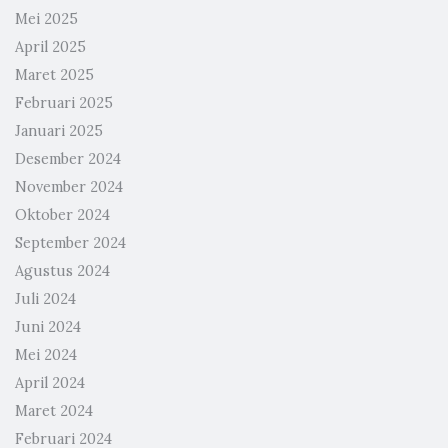
Mei 2025
April 2025
Maret 2025
Februari 2025
Januari 2025
Desember 2024
November 2024
Oktober 2024
September 2024
Agustus 2024
Juli 2024
Juni 2024
Mei 2024
April 2024
Maret 2024
Februari 2024