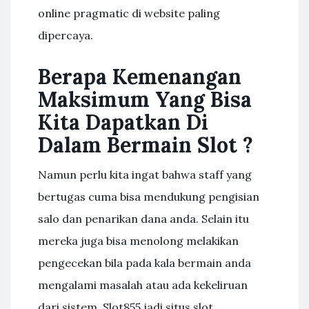
online pragmatic di website paling
dipercaya.
Berapa Kemenangan
Maksimum Yang Bisa
Kita Dapatkan Di
Dalam Bermain Slot ?
Namun perlu kita ingat bahwa staff yang
bertugas cuma bisa mendukung pengisian
salo dan penarikan dana anda. Selain itu
mereka juga bisa menolong melakikan
pengecekan bila pada kala bermain anda
mengalami masalah atau ada kekeliruan
dari sistem. Slot855 jadi situs slot