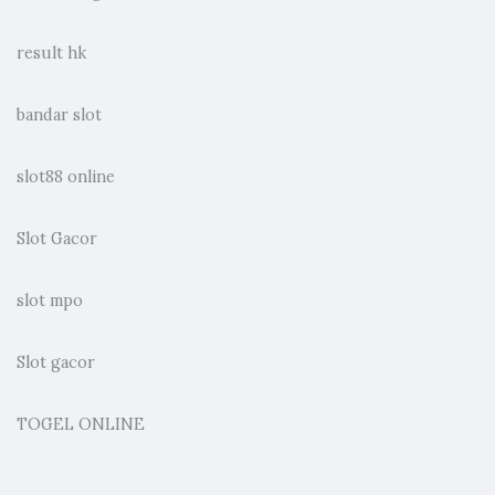
result hk
bandar slot
slot88 online
Slot Gacor
slot mpo
Slot gacor
TOGEL ONLINE