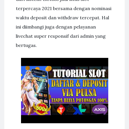
terpercaya 2021 bersama dengan nominasi
waktu deposit dan withdraw tercepat. Hal
ini diimbangi juga dengan pelayanan
livechat super responsif dari admin yang
bertugas.