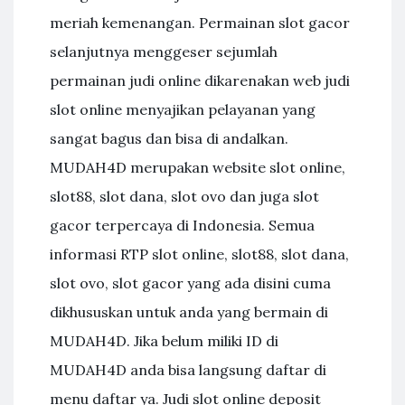
meriah kemenangan. Permainan slot gacor
selanjutnya menggeser sejumlah
permainan judi online dikarenakan web judi
slot online menyajikan pelayanan yang
sangat bagus dan bisa di andalkan.
MUDAH4D merupakan website slot online,
slot88, slot dana, slot ovo dan juga slot
gacor terpercaya di Indonesia. Semua
informasi RTP slot online, slot88, slot dana,
slot ovo, slot gacor yang ada disini cuma
dikhususkan untuk anda yang bermain di
MUDAH4D. Jika belum miliki ID di
MUDAH4D anda bisa langsung daftar di
menu daftar ya. Judi slot online deposit