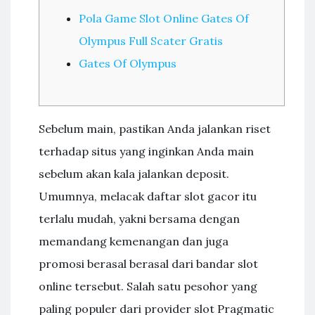
Pola Game Slot Online Gates Of
Olympus Full Scater Gratis
Gates Of Olympus
Sebelum main, pastikan Anda jalankan riset
terhadap situs yang inginkan Anda main
sebelum akan kala jalankan deposit.
Umumnya, melacak daftar slot gacor itu
terlalu mudah, yakni bersama dengan
memandang kemenangan dan juga
promosi berasal berasal dari bandar slot
online tersebut. Salah satu pesohor yang
paling populer dari provider slot Pragmatic