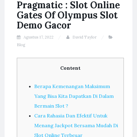
Pragmatic : Slot Online
Gates Of Olympus Slot
Demo Gacor
Agustus 17, 2022
David Taylor
Blog
Content
Berapa Kemenangan Maksimum
Yang Bisa Kita Dapatkan Di Dalam
Bermain Slot ?
Cara Rahasia Dan Efektif Untuk
Menang Jackpot Bersama Mudah Di
Slot Online Terbesar